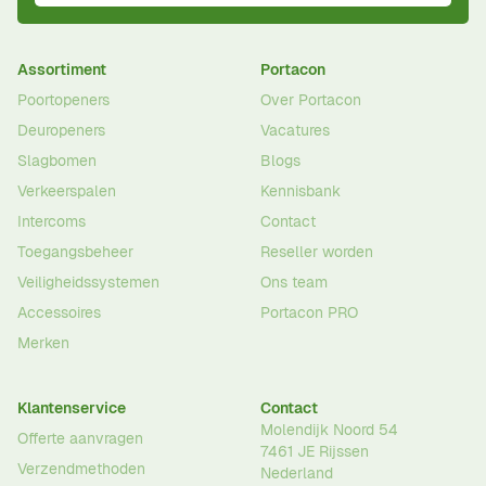
Assortiment
Portacon
Poortopeners
Over Portacon
Deuropeners
Vacatures
Slagbomen
Blogs
Verkeerspalen
Kennisbank
Intercoms
Contact
Toegangsbeheer
Reseller worden
Veiligheidssystemen
Ons team
Accessoires
Portacon PRO
Merken
Klantenservice
Contact
Molendijk Noord 54
Offerte aanvragen
7461 JE
Rijssen
Verzendmethoden
Nederland