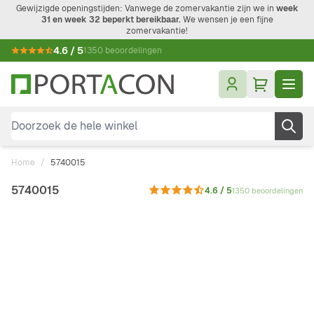
Ga naar de inhoud
Gewijzigde openingstijden: Vanwege de zomervakantie zijn we in
week
31 en week 32 beperkt bereikbaar.
We wensen je een fijne
zomervakantie!
4.6 / 5
1350 beoordelingen
Doorzoek de hele winkel
Home
/
5740015
5740015
4.6 / 5
1350 beoordelingen