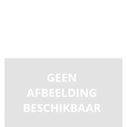
Levertijd 2-5 dagen
5740015
Productgroep E
€ 66,74
Incl. BTW
Aantal