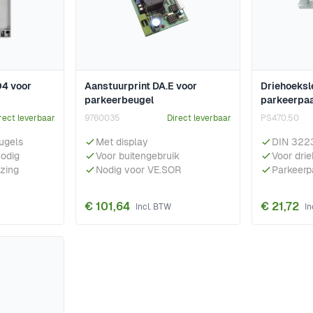
O4 voor
Aanstuurprint DA.E voor
Driehoeksl
parkeerbeugel
parkeerpaa
rect leverbaar
9760035
Direct leverbaar
PS470.50
ugels
Met display
DIN 322
nodig
Voor buitengebruik
Voor dri
zing
Nodig voor VE.SOR
Parkeerp
€ 101,64
€ 21,72