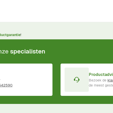
ductgarantie
!
onze
specialisten
Productadvi
r
Bezoek de
kla
 542590
.
de meest geste