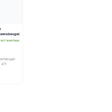
r
keersbeugel
rect leverbaar
eerbeugel
 471