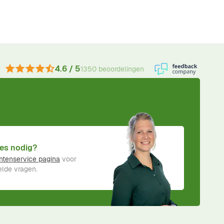
4.6 / 5
1350 beoordelingen
es nodig?
ntenservice pagina
voor
lde vragen.