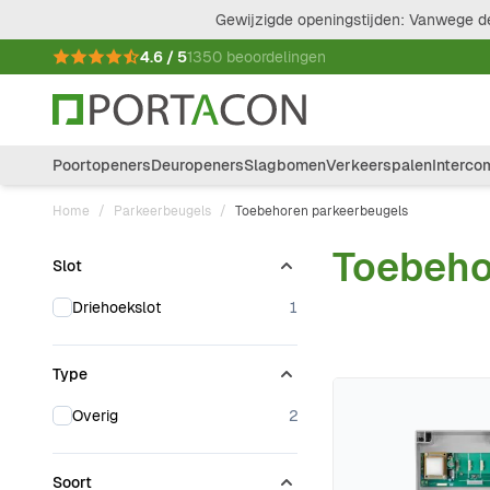
Ga naar de inhoud
Gewijzigde openingstijden: Vanwege de
4.6 / 5
1350 beoordelingen
Poortopeners
Deuropeners
Slagbomen
Verkeerspalen
Interco
Home
/
Parkeerbeugels
/
Toebehoren parkeerbeugels
Toebeho
Slot
Doorgaan naar productlijst
products available
Driehoekslot
1
Type
products available
Overig
2
Soort