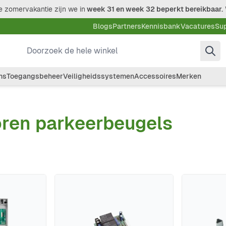
 zomervakantie zijn we in
week 31 en week 32 beperkt bereikbaar.
Blogs
Partners
Kennisbank
Vacatures
Su
Doorzoek de hele winkel
ms
Toegangsbeheer
Veiligheidssystemen
Accessoires
Merken
ren parkeerbeugels