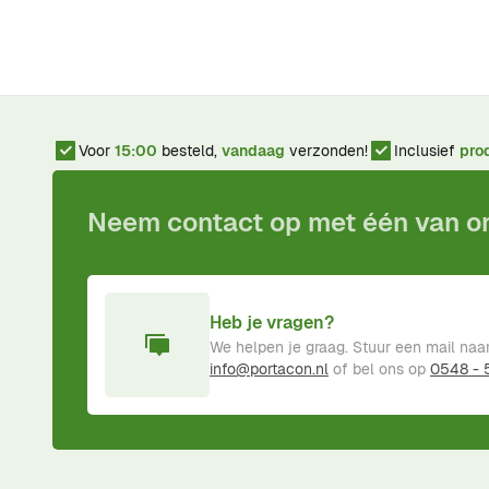
Voor
15:00
besteld,
vandaag
verzonden!
Inclusief
pro
Neem contact op met één van 
Heb je vragen?
We helpen je graag. Stuur een mail naa
info@portacon.nl
of bel ons op
0548 -