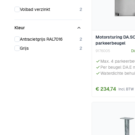
products available
Volbad verzinkt
2
Kleur
Motorsturing DA.S
products available
Antracietgrijs RAL7016
2
parkeerbeugel
products available
Grijs
2
9176005
Di
Max. 4 parkeerbe
Per beugel DA.E 
Waterdichte behui
€ 234,74