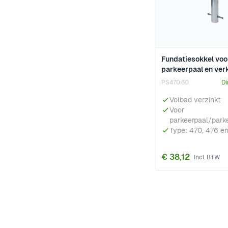
Fundatiesokkel voo
parkeerpaal en ver
PS470.60
Di
Volbad verzinkt
Voor
parkeerpaal/park
Type: 470, 476 en
€ 38,12