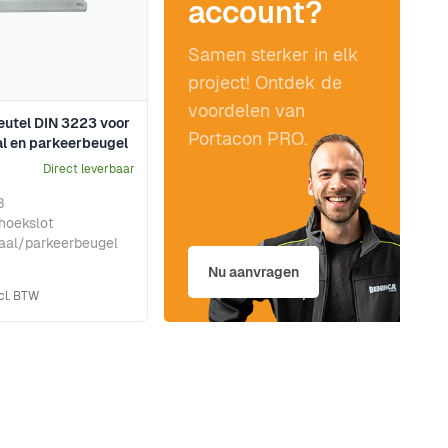
account?
Samen sterker in elk
project! Ontdek de
voordelen van
eutel DIN 3223 voor
Portacon PRO.
l en parkeerbeugel
Direct leverbaar
3
ehoekslot
aal/parkeerbeugel
Nu aanvragen