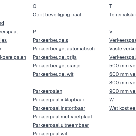
O
T
Oprit beveiliging paal
Terreinafslui
rd
eerspaal
P
V
jes
Parkeerbeugels
Verkeerspaa
r
Parkeerbeugel automatisch
Vaste verke
kbare palen
Parkeerbeugel grijs
Verkeerspa
Parkeerbeugel oranje
500 mm ver
Parkeerbeugel wit
600 mm ver
800 mm ver
Parkeerpalen
900 mm ver
Parkeerpaal inklapbaar
W
Parkeerpaal instortbaar
Wat kost ee
Parkeerpaal met voetplaat
Parkeerpaal uitneembaar
Parkeerpaal wit