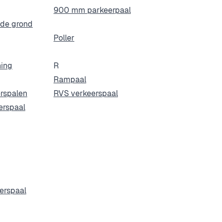
900 mm parkeerpaal
t de grond
Poller
ing
R
Rampaal
rspalen
RVS verkeerspaal
erspaal
erspaal