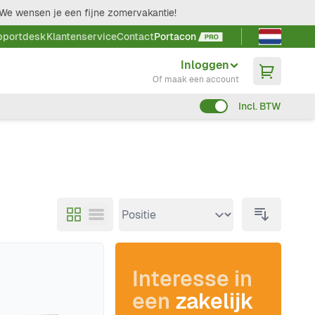
We wensen je een fijne zomervakantie!
Taal kieze
pportdesk
Klantenservice
Contact
Portacon
Inloggen
Of maak een account
Incl. BTW
Interesse in
een
zakelijk