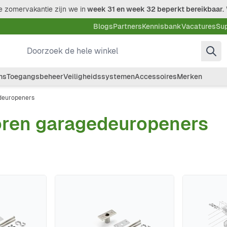
 zomervakantie zijn we in
week 31 en week 32 beperkt bereikbaar.
Blogs
Partners
Kennisbank
Vacatures
Su
Doorzoek de hele winkel
ms
Toegangsbeheer
Veiligheidssystemen
Accessoires
Merken
deuropeners
ren garagedeuropeners