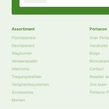
Assortiment
Portacon
Poortopeners
Over Port
Deuropeners
Vacatures
Slagbomen
Blogs
Verkeerspalen
Kennisban
Intercoms
Contact
Toegangsbeheer
Reseller w
Veiligheidssystemen
Ons team
Accessoires
Portacon 
Merken