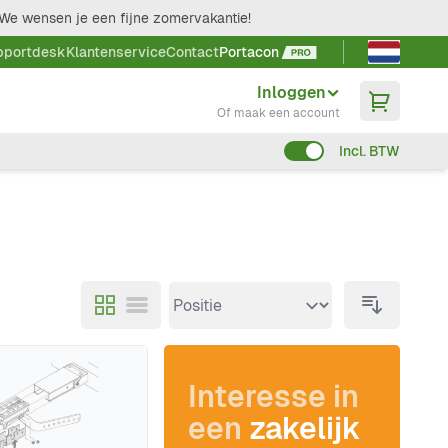
We wensen je een fijne zomervakantie!
Taal kieze
pportdesk
Klantenservice
Contact
Portacon
Inloggen
Of maak een account
Incl. BTW
Interesse in
een
zakelijk