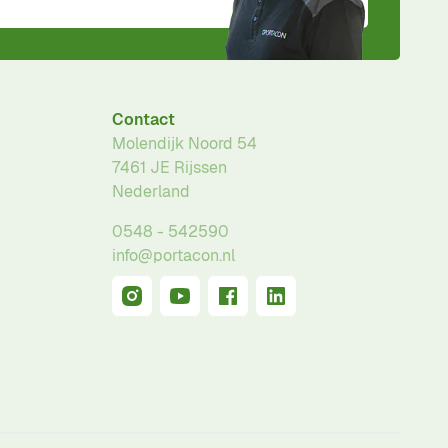
Contact
Molendijk Noord 54
7461 JE
Rijssen
Nederland
0548 - 542590
info@portacon.nl