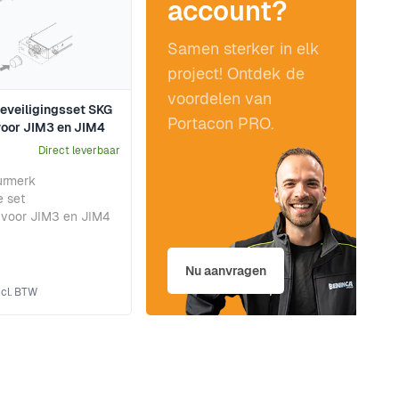
account?
Samen sterker in elk
project! Ontdek de
voordelen van
eveiligingsset SKG
Portacon PRO.
oor JIM3 en JIM4
Direct leverbaar
eurmerk
 set
 voor JIM3 en JIM4
Nu aanvragen