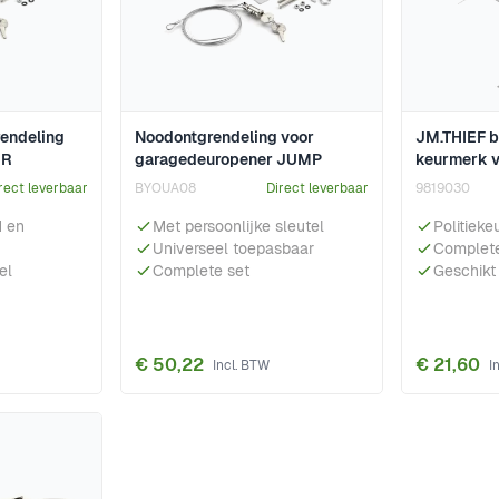
rendeling
Noodontgrendeling voor
JM.THIEF b
ER
garagedeuropener JUMP
keurmerk v
rect leverbaar
BYOUA08
Direct leverbaar
9819030
M en
Met persoonlijke sleutel
Politiek
Universeel toepasbaar
Complete
el
Complete set
Geschikt
€ 50,22
€ 21,60