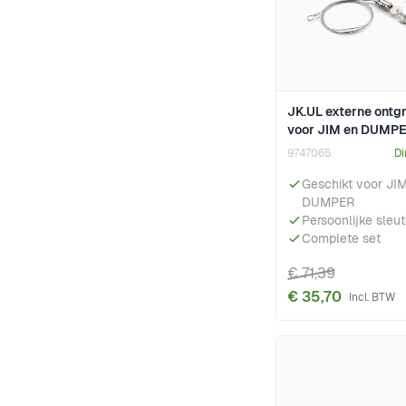
JK.UL externe ontg
voor JIM en DUMP
9747065
Di
Geschikt voor JI
DUMPER
Persoonlijke sleut
Complete set
€ 71,39
€ 35,70