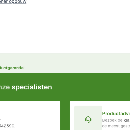
pener opbouw
ductgarantie
!
onze
specialisten
Productadvi
r
Bezoek de
kla
 542590
.
de meest geste