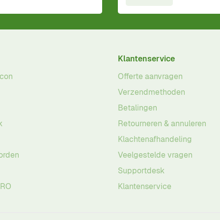
Klantenservice
acon
Offerte aanvragen
Verzendmethoden
Betalingen
k
Retourneren & annuleren
Klachtenafhandeling
orden
Veelgestelde vragen
Supportdesk
PRO
Klantenservice