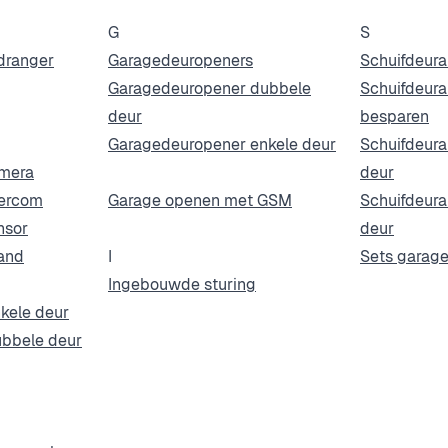
G
S
dranger
Garagedeuropeners
Schuifdeur
Garagedeuropener dubbele
Schuifdeur
deur
besparen
Garagedeuropener enkele deur
Schuifdeur
amera
deur
tercom
Garage openen met GSM
Schuifdeur
nsor
deur
and
I
Sets garag
Ingebouwde sturing
kele deur
ubbele deur