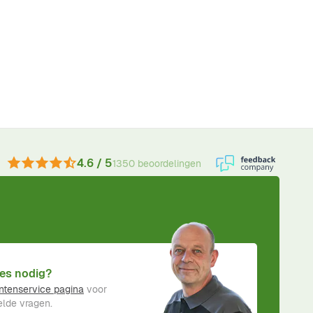
4.6 / 5
1350 beoordelingen
es nodig?
ntenservice pagina
voor
lde vragen.