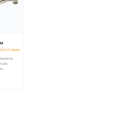
IM
tijd 2-5 dagen
draaiend
ruikt
es