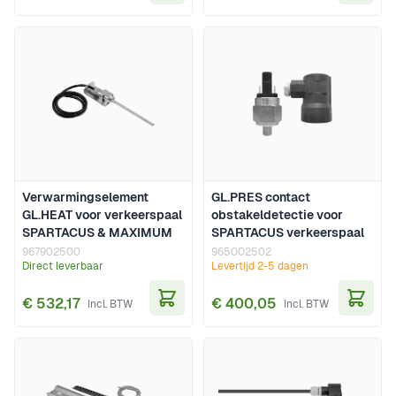
In Winkelwagen
In Wi
Verwarmingselement
GL.PRES contact
GL.HEAT voor verkeerspaal
obstakeldetectie voor
SPARTACUS & MAXIMUM
SPARTACUS verkeerspaal
967902500
965002502
Direct leverbaar
Levertijd 2-5 dagen
€ 532,17
€ 400,05
In Winkelwagen
In Wi