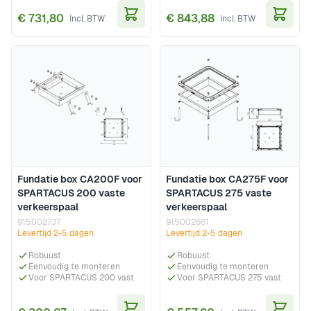
€ 731,80
€ 843,88
In Winkelwagen
In Wi
Fundatie box CA200F voor
Fundatie box CA275F voor
SPARTACUS 200 vaste
SPARTACUS 275 vaste
verkeerspaal
verkeerspaal
915002737
915002681
Levertijd 2-5 dagen
Levertijd 2-5 dagen
Robuust
Robuust
Eenvoudig te monteren
Eenvoudig te monteren
Voor SPARTACUS 200 vast
Voor SPARTACUS 275 vast