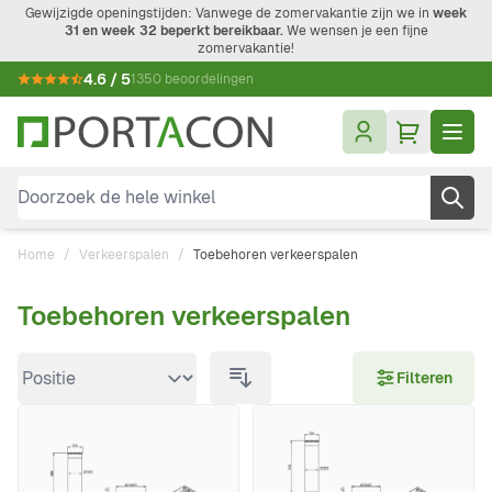
Ga naar de inhoud
Gewijzigde openingstijden: Vanwege de zomervakantie zijn we in
week
31 en week 32 beperkt bereikbaar.
We wensen je een fijne
zomervakantie!
4.6 / 5
1350 beoordelingen
Doorzoek de hele winkel
Home
/
Verkeerspalen
/
Toebehoren verkeerspalen
Toebehoren verkeerspalen
Doorgaan naar productlijst
Filteren