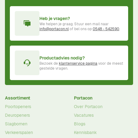
Heb je vragen?
We helpen je graag. Stuur een mail naar
info@portacon.nl
of bel ons op
0548 - 542590
.
Productadvies nodig?
Bezoek de
klantenservice pagina
voor de meest
gestelde vragen.
Assortiment
Portacon
Poortopeners
Over Portacon
Deuropeners
Vacatures
Slagbomen
Blogs
Verkeerspalen
Kennisbank