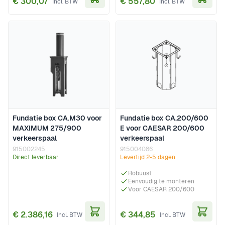
€ 300,07
€ 557,80
In Winkelwagen
In Wi
Fundatie box CA.M30 voor
Fundatie box CA.200/600
MAXIMUM 275/900
E voor CAESAR 200/600
verkeerspaal
verkeerspaal
915002245
915004086
Direct leverbaar
Levertijd 2-5 dagen
Robuust
Eenvoudig te monteren
Voor CAESAR 200/600
€ 2.386,16
€ 344,85
In Winkelwagen
In Wi