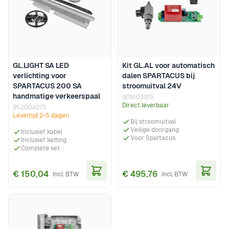
GL.LIGHT SA LED
Kit GL.AL voor automatisch
verlichting voor
dalen SPARTACUS bij
SPARTACUS 200 SA
stroomuitval 24V
handmatige verkeerspaal
909103915
Direct leverbaar
952004273
Levertijd 2-5 dagen
Bij stroomuitval
Veilige doorgang
Inclusief kabel
Voor Spartacus
Inclusief ketting
Complete set
€ 150,04
€ 495,76
In Winkelwagen
In Wi