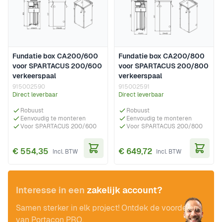
Fundatie box CA200/600
Fundatie box CA200/800
voor SPARTACUS 200/600
voor SPARTACUS 200/800
verkeerspaal
verkeerspaal
915002590
915002591
Direct leverbaar
Direct leverbaar
Robuust
Robuust
Eenvoudig te monteren
Eenvoudig te monteren
Voor SPARTACUS 200/600
Voor SPARTACUS 200/800
€ 554,35
€ 649,72
In Winkelwagen
In Wi
Interesse in een
zakelijk account?
Samen sterker in elk project! Ontdek de voordelen
van Portacon PRO.