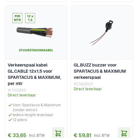
Verkeerspaal kabel
GL.BUZZ buzzer voor
GL.CABLE 12x1,5 voor
SPARTACUS & MAXIMUM
SPARTACUS & MAXIMUM,
verkeerspaal
per mtr
953402501
Direct leverbaar
917102855
Direct leverbaar
Voor Spartacus & Maximum
zonder extra's
Iedere lengte leverbaar
12 aders
€ 33,65
€ 59,81