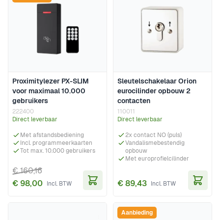
Proximitylezer PX-SLIM
Sleutelschakelaar Orion
voor maximaal 10.000
eurocilinder opbouw 2
gebruikers
contacten
222400
110011
Direct leverbaar
Direct leverbaar
Met afstandsbediening
2x contact NO (puls)
Incl. programmeerkaarten
Vandalismebestendig
Tot max. 10.000 gebruikers
opbouw
Met europrofielcilinder
€ 160,16
€ 98,00
€ 89,43
In Winkelwagen
In Wi
Aanbieding