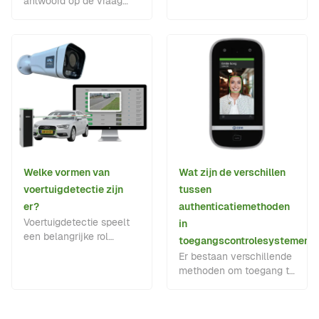
antwoord op de vraag
andere draadloze
wie, waar en wanneer
communicatieoplossingen.
een terrein of gebouw
mag betreden.
Welke vormen van
Wat zijn de verschillen
voertuigdetectie zijn
tussen
er?
authenticatiemethoden
Voertuigdetectie speelt
in
een belangrijke rol
toegangscontrolesystemen?
binnen
Er bestaan verschillende
toegangsautomatisering
methoden om toegang te
en terreinbeveiliging.
verlenen in deze
systemen, elk met hun
eigen voordelen, nadelen