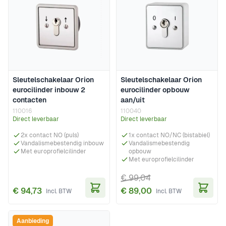
Sleutelschakelaar Orion
Sleutelschakelaar Orion
eurocilinder inbouw 2
eurocilinder opbouw
contacten
aan/uit
110016
110040
Direct leverbaar
Direct leverbaar
2x contact NO (puls)
1x contact NO/NC (bistabiel)
Vandalismebestendig inbouw
Vandalismebestendig
Met europrofielcilinder
opbouw
Met europrofielcilinder
€ 99,04
€ 94,73
€ 89,00
In Winkelwagen
In Wi
Aanbieding