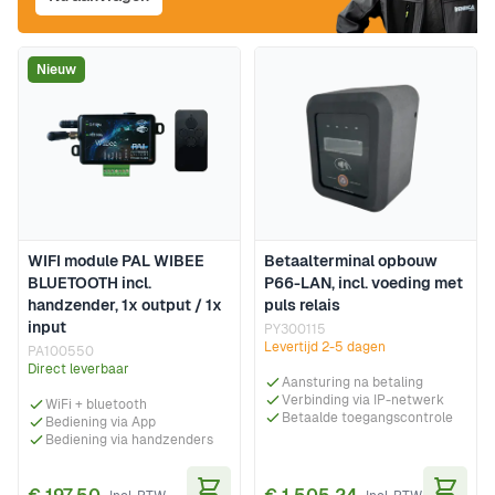
Nieuw
WIFI module PAL WIBEE
Betaalterminal opbouw
BLUETOOTH incl.
P66-LAN, incl. voeding met
handzender, 1x output / 1x
puls relais
input
PY300115
Levertijd 2-5 dagen
PA100550
Direct leverbaar
Aansturing na betaling
Verbinding via IP-netwerk
WiFi + bluetooth
Betaalde toegangscontrole
Bediening via App
Bediening via handzenders