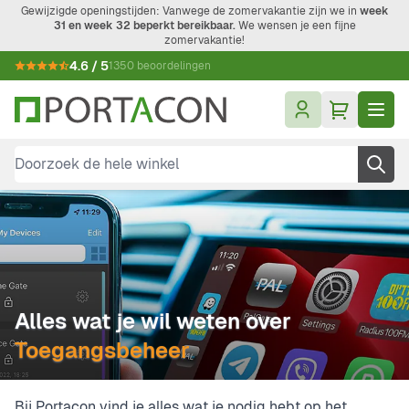
Ga naar de inhoud
Gewijzigde openingstijden: Vanwege de zomervakantie zijn we in
week
31 en week 32 beperkt bereikbaar.
We wensen je een fijne
zomervakantie!
4.6 / 5
1350 beoordelingen
Doorzoek de hele winkel
Alles wat je wil weten over
Toegangsbeheer
Bij Portacon vind je alles wat je nodig hebt op het