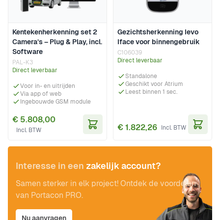
Kentekenherkenning set 2
Gezichtsherkenning Ievo
Camera’s – Plug & Play, incl.
Iface voor binnengebruik
Software
C106039
Direct leverbaar
PAL-K3
Direct leverbaar
Standalone
Geschikt voor Atrium
Voor in- en uitrijden
Leest binnen 1 sec.
Via app of web
Ingebouwde GSM module
€ 5.808,00
€ 1.822,26
In Winkelwagen
In Wi
Interesse in een
zakelijk account?
Samen sterker in elk project! Ontdek de voordelen
van Portacon PRO.
Nu aanvragen