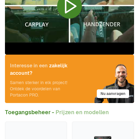
Interesse in een
zakelijk
account?
Samen sterker in elk project!
Ontdek de voordelen van
Nu aanvragen
Portacon PRO.
Toegangsbeheer -
Prijzen en modellen