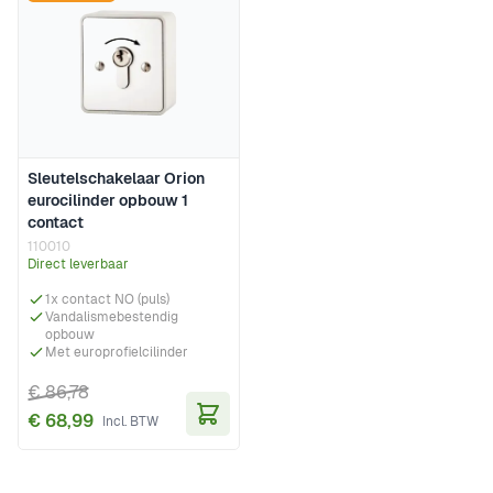
Sleutelschakelaar Orion
eurocilinder opbouw 1
contact
110010
Direct leverbaar
1x contact NO (puls)
Vandalismebestendig
opbouw
Met europrofielcilinder
€ 86,78
€ 68,99
In Winkelwagen