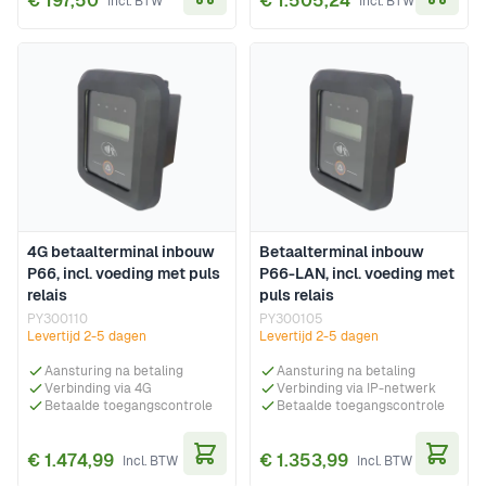
€ 197,50
€ 1.505,24
In Winkelwagen
In Wi
4G betaalterminal inbouw
Betaalterminal inbouw
P66, incl. voeding met puls
P66-LAN, incl. voeding met
relais
puls relais
PY300110
PY300105
Levertijd 2-5 dagen
Levertijd 2-5 dagen
Aansturing na betaling
Aansturing na betaling
Verbinding via 4G
Verbinding via IP-netwerk
Betaalde toegangscontrole
Betaalde toegangscontrole
€ 1.474,99
€ 1.353,99
In Winkelwagen
In Wi