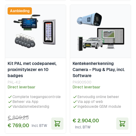
Aanbieding
Kit PAL met codepaneel,
Kentekenherkenning
proximitylezer en 10
Camera – Plug & Play, incl.
badges
Software
PAL-K2
PA900500
Direct leverbaar
Direct leverbaar
Complete toegangscontrole
Eenvoudig online beheer
Beheer via App
Via app of web
Vandalismebestendig
Ingebouwde GSM module
€ 809,25
€ 2.904,00
€ 769,00
In Winkelwagen
In Wi