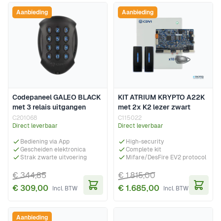
Aanbieding
Aanbieding
Codepaneel GALEO BLACK
KIT ATRIUM KRYPTO A22K
met 3 relais uitgangen
met 2x K2 lezer zwart
C201068
C115022
Direct leverbaar
Direct leverbaar
Bediening via App
High-security
Gescheiden elektronica
Complete kit
Strak zwarte uitvoering
Mifare/DesFire EV2 protocol
€ 344,85
€ 1.815,00
€ 309,00
€ 1.685,00
In Winkelwagen
In Wi
Aanbieding