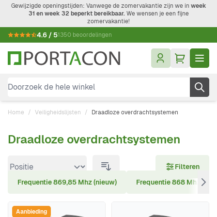
Ga naar de inhoud
Gewijzigde openingstijden: Vanwege de zomervakantie zijn we in
week
31 en week 32 beperkt bereikbaar.
We wensen je een fijne
zomervakantie!
4.6 / 5
1350 beoordelingen
Doorzoek de hele winkel
Home
/
Veiligheidslijsten
/
Draadloze overdrachtsystemen
Draadloze overdrachtsystemen
Doorgaan naar productlijst
Filteren
Frequentie 869,85 Mhz (nieuw)
Frequentie 868 Mhz
Aanbieding