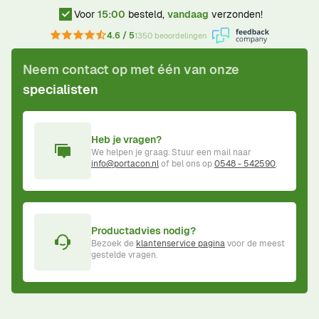
Voor
15:00
besteld,
vandaag
verzonden!
4.6 / 5
1350 beoordelingen
Neem contact op met één van onze
specialisten
Heb je vragen?
We helpen je graag. Stuur een mail naar
info@portacon.nl
of bel ons op
0548 - 542590
.
Productadvies nodig?
Bezoek de
klantenservice pagina
voor de meest
gestelde vragen.