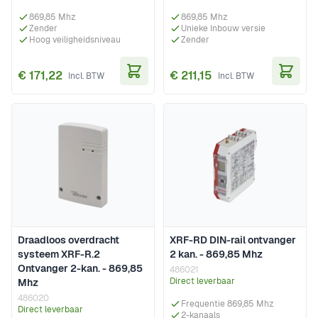
869,85 Mhz
869,85 Mhz
Zender
Unieke Inbouw versie
Hoog veiligheidsniveau
Zender
€ 171,22
€ 211,15
In Winkelwagen
In Wi
Draadloos overdracht
XRF-RD DIN-rail ontvanger
systeem XRF-R.2
2 kan. - 869,85 Mhz
Ontvanger 2-kan. - 869,85
486021
Direct leverbaar
Mhz
486020
Frequentie 869,85 Mhz
Direct leverbaar
2-kanaals