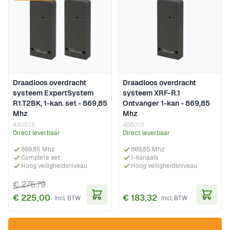
Draadloos overdracht
Draadloos overdracht
systeem ExpertSystem
systeem XRF-R.1
R1.T2BK, 1-kan. set - 869,85
Ontvanger 1-kan - 869,85
Mhz
Mhz
490513
486019
Direct leverbaar
Direct leverbaar
869,85 Mhz
869,85 Mhz
Complete set
1-kanaals
Hoog veiligheidsniveau
Hoog veiligheidsniveau
€ 276,79
€ 225,00
€ 183,32
In Winkelwagen
In Wi