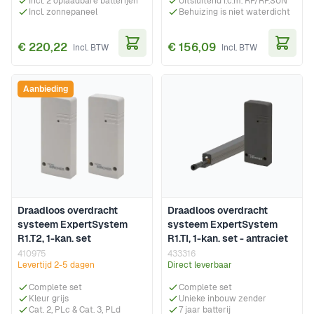
Incl. 2 oplaadbare batterijen
Uitsluitend i.c.m. RF/RF.SUN
Incl. zonnepaneel
Behuizing is niet waterdicht
€ 220,22
€ 156,09
In Winkelwagen
In Wi
Aanbieding
Draadloos overdracht
Draadloos overdracht
systeem ExpertSystem
systeem ExpertSystem
R1.T2, 1-kan. set
R1.TI, 1-kan. set - antraciet
410975
433316
Levertijd 2-5 dagen
Direct leverbaar
Complete set
Complete set
Kleur grijs
Unieke inbouw zender
Cat. 2, PLc & Cat. 3, PLd
7 jaar batterij