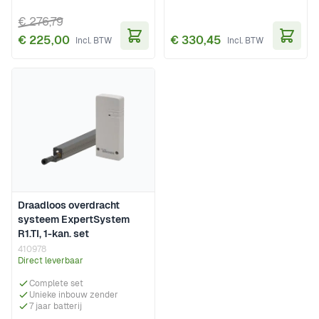
€ 276,79
€ 225,00
€ 330,45
In Winkelwagen
In Wi
Draadloos overdracht
systeem ExpertSystem
R1.TI, 1-kan. set
410978
Direct leverbaar
Complete set
Unieke inbouw zender
7 jaar batterij