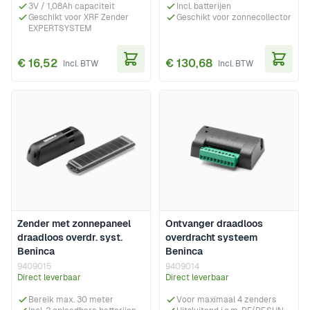
3V / 1,08Ah capaciteit
Incl. batterijen
Geschikt voor XRF Zender
Geschikt voor zonnecollector
EXPERTSYSTEM
€ 16,52
€ 130,68
In Winkelwagen
In Wi
Zender met zonnepaneel
Ontvanger draadloos
draadloos overdr. syst.
overdracht systeem
Beninca
Beninca
9409015
9409014
Direct leverbaar
Direct leverbaar
Bereik max. 30 meter
Voor maximaal 4 zenders