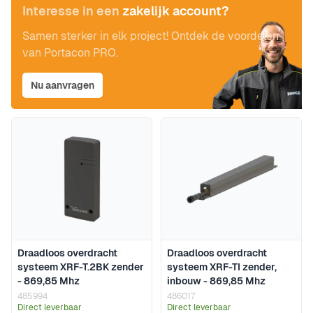
Interesse in een
zakelijk account?
Samen sterker in elk project! Ontdek de voordelen
van Portacon PRO.
Nu aanvragen
Draadloos overdracht
Draadloos overdracht
systeem XRF-T.2BK zender
systeem XRF-TI zender,
- 869,85 Mhz
inbouw - 869,85 Mhz
485994
486017
Direct leverbaar
Direct leverbaar