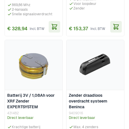
Voor loopdeur
869,86 Mhz
Zender
2-kanaals
Snelle signaaloverdracht
€ 328,94
€ 153,37
In Winkelwagen
In Wi
Batterij 3V / 1,08Ah voor
Zender draadloos
XRF Zender
overdracht systeem
EXPERTSYSTEM
Beninca
431482
9409016
Direct leverbaar
Direct leverbaar
Krachtige batterij
Max. 4 zenders