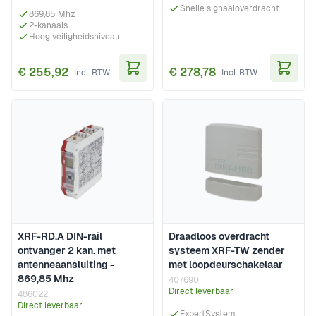
Snelle signaaloverdracht
869,85 Mhz
2-kanaals
Hoog veiligheidsniveau
€ 255,92
€ 278,78
In Winkelwagen
In Wi
XRF-RD.A DIN-rail
Draadloos overdracht
ontvanger 2 kan. met
systeem XRF-TW zender
antenneaansluiting -
met loopdeurschakelaar
869,85 Mhz
407690
Direct leverbaar
486022
Direct leverbaar
ExpertSystem