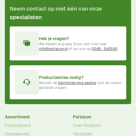
Neem contact op met één van onze
specialisten
Heb je vragen?
We helpen je graag. Stuur een mail naar
info@portacon.nl
of bel ons op
0548 - 542590
.
Productadvies nodig?
Bezoek de
klantenservice pagina
voor de meest
gestelde vragen.
Assortiment
Portacon
Poortopeners
Over Portacon
Deuropeners
Vacatures