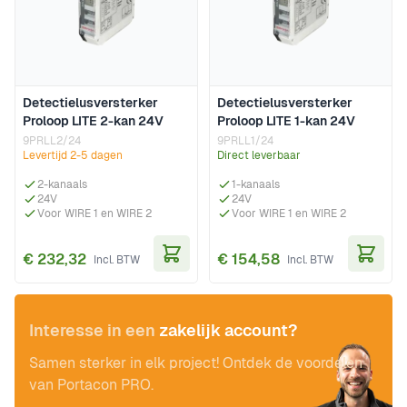
Detectielusversterker
Detectielusversterker
Proloop LITE 2-kan 24V
Proloop LITE 1-kan 24V
9PRLL2/24
9PRLL1/24
Levertijd 2-5 dagen
Direct leverbaar
2-kanaals
1-kanaals
24V
24V
Voor WIRE 1 en WIRE 2
Voor WIRE 1 en WIRE 2
€ 232,32
€ 154,58
In Winkelwagen
In Wi
Interesse in een
zakelijk account?
Samen sterker in elk project! Ontdek de voordelen
van Portacon PRO.