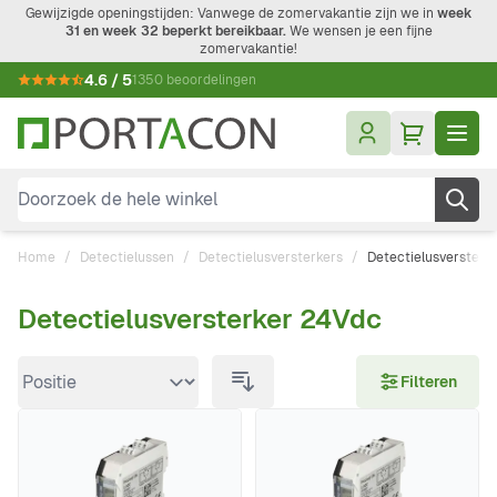
Ga naar de inhoud
Gewijzigde openingstijden: Vanwege de zomervakantie zijn we in
week
31 en week 32 beperkt bereikbaar.
We wensen je een fijne
zomervakantie!
4.6 / 5
1350 beoordelingen
Doorzoek de hele winkel
Home
/
Detectielussen
/
Detectielusversterkers
/
Detectielusversterk
Detectielusversterker 24Vdc
Doorgaan naar productlijst
Filteren