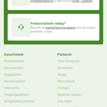
info@portacon.nl
of bel ons op
0548 - 542590
.
Productadvies nodig?
Bezoek de
klantenservice pagina
voor de meest
gestelde vragen.
Assortiment
Portacon
Poortopeners
Over Portacon
Deuropeners
Vacatures
Slagbomen
Blogs
Verkeerspalen
Kennisbank
Intercoms
Contact
Toegangsbeheer
Reseller worden
Veiligheidssystemen
Ons team