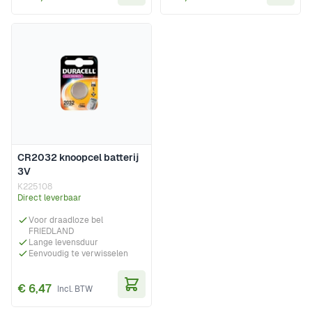
In Winkelwagen
In Wi
CR2032 knoopcel batterij
3V
K225108
Direct leverbaar
Voor draadloze bel
FRIEDLAND
Lange levensduur
Eenvoudig te verwisselen
€ 6,47
In Winkelwagen