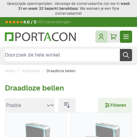
Ga naar de inhoud
Gewijzigde openingstijden: Vanwege de zomervakantie zijn we in
week
31 en week 32 beperkt bereikbaar.
We wensen je een fijne
zomervakantie!
4.6 / 5
1350 beoordelingen
Doorzoek de hele winkel
Home
/
Intercoms
/
Draadloze bellen
Draadloze bellen
Doorgaan naar productlijst
Filteren