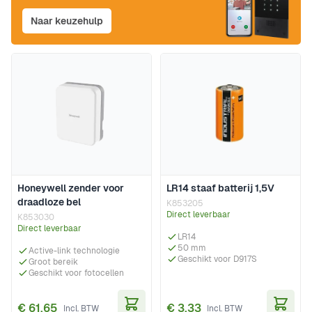
Naar keuzehulp
Honeywell zender voor
LR14 staaf batterij 1,5V
draadloze bel
K853205
Direct leverbaar
K853030
Direct leverbaar
LR14
50 mm
Active-link technologie
Geschikt voor D917S
Groot bereik
Geschikt voor fotocellen
€ 61,65
€ 3,33