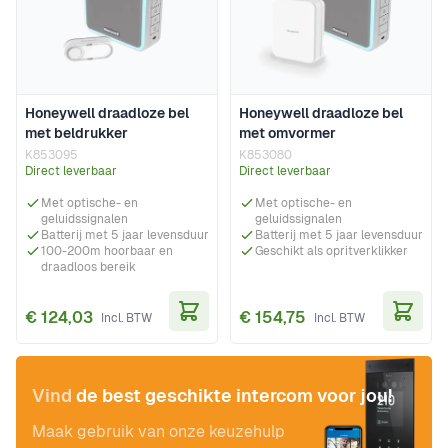
Honeywell draadloze bel
Honeywell draadloze bel
met beldrukker
met omvormer
K853095
K853080
Direct leverbaar
Direct leverbaar
Met optische- en
Met optische- en
geluidssignalen
geluidssignalen
Batterij met 5 jaar levensduur
Batterij met 5 jaar levensduur
100-200m hoorbaar en
Geschikt als opritverklikker
draadloos bereik
€ 124,03
€ 154,75
In Winkelwagen
In Wi
Vind
de best geschikte intercom voor jou!
Maak gebruik van onze keuzehulp