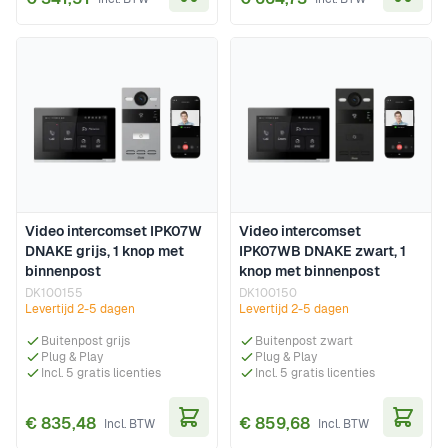
In Winkelwagen
In Wi
Video intercomset IPK07W
Video intercomset
DNAKE grijs, 1 knop met
IPK07WB DNAKE zwart, 1
binnenpost
knop met binnenpost
DK100155
DK100150
Levertijd 2-5 dagen
Levertijd 2-5 dagen
Buitenpost grijs
Buitenpost zwart
Plug & Play
Plug & Play
Incl. 5 gratis licenties
Incl. 5 gratis licenties
€ 835,48
€ 859,68
In Winkelwagen
In Wi