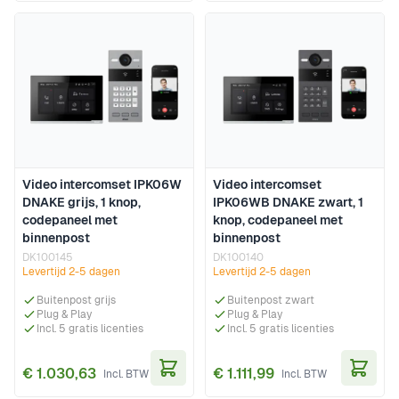
Video intercomset IPK06W
Video intercomset
DNAKE grijs, 1 knop,
IPK06WB DNAKE zwart, 1
codepaneel met
knop, codepaneel met
binnenpost
binnenpost
DK100145
DK100140
Levertijd 2-5 dagen
Levertijd 2-5 dagen
Buitenpost grijs
Buitenpost zwart
Plug & Play
Plug & Play
Incl. 5 gratis licenties
Incl. 5 gratis licenties
€ 1.030,63
€ 1.111,99
In Winkelwagen
In Wi