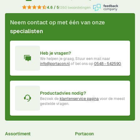
4.6 / 5
1350 beoordelingen
Neem contact op met één van onze
specialisten
Heb je vragen?
We helpen je graag. Stuur een mail naar
info@portacon.nl
of bel ons op
0548 - 542590
.
Productadvies nodig?
Bezoek de
klantenservice pagina
voor de meest
gestelde vragen.
Assortiment
Portacon