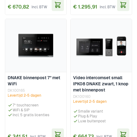
€ 670,82
€ 1.295,91
In Winkelwagen
In Wi
DNAKE binnenpost 7" met
Video intercomset small
WiFi
IPK08 DNAKE zwart, 1 knop
met binnenpost
DK100165
Levertijd 2-5 dagen
DK100160
Levertijd 2-5 dagen
7” touchscreen
WiFi & SIP
Smalle variant
Incl. 5 gratis licenties
Plug & Play
Luxe buitenpost
€ 341,51
€ 664,73