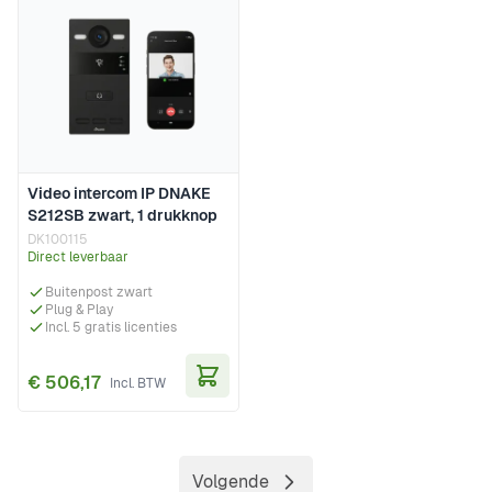
Video intercom IP DNAKE
S212SB zwart, 1 drukknop
DK100115
Direct leverbaar
Buitenpost zwart
Plug & Play
Incl. 5 gratis licenties
€ 506,17
In Winkelwagen
Volgende