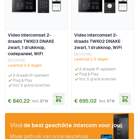
Video intercomset 2-
Video intercomset 2-
draads TWK03 DNAKE
draads TWK02 DNAKE
zwart, 1 drukknop,
zwart, 1 drukknop, WiFi
codepaneel, WiFi
DK100180
Levertijd 2-5 dagen
DK100185
Levertijd 2-5 dagen
2-draads IP-systeem
Plug & Play
2-draads IP-systeem
Incl. 5 gratis licenties
Plug & Play
Incl. 5 gratis licenties
€ 840,22
€ 695,02
In Winkelwagen
In Wi
Vind
de best geschikte intercom voor jou!
Maak gebruik van onze keuzehulp