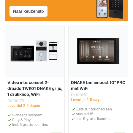
Naar keuzehulp
Video intercomset 2-
DNAKE binnenpost 10" PRO
draads TWK01 DNAKE grijs,
met WiFi
1 drukknop, WiFi
DK100170
Levertijd 2-5 dagen
DK100175
Levertijd 2-5 dagen
Luxe 10” touchscreen
Android 15
2-draads systeem
Incl. 5 gratis licenties
Plug & Play
Incl. 5 gratis licenties