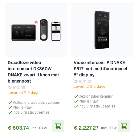
Draadloze video
Video intercom IP DNAKE
intercomset DK360W
S617 met multifunctioneel
DNAKE zwart, 1 knop met
8'' display
binnenpost
DK100130
Levertijd 2-5 dagen
DK100135
Levertijd 2-5 dagen
Gezichtsherkenning
Plug & Play
Volledig draadloos systeem
Incl. 5 gratis licenties
Plug & Play
Incl. 5 gratis licenties
€ 603,74
€ 2.227,27
In Winkelwagen
In Wi