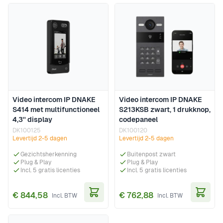
Video intercom IP DNAKE
Video intercom IP DNAKE
S414 met multifunctioneel
S213KSB zwart, 1 drukknop,
4,3'' display
codepaneel
DK100125
DK100120
Levertijd 2-5 dagen
Levertijd 2-5 dagen
Gezichtsherkenning
Buitenpost zwart
Plug & Play
Plug & Play
Incl. 5 gratis licenties
Incl. 5 gratis licenties
€ 844,58
€ 762,88
In Winkelwagen
In Wi