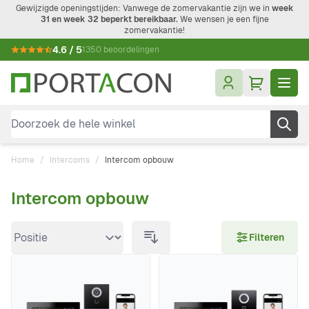
Ga naar de inhoud
Gewijzigde openingstijden: Vanwege de zomervakantie zijn we in
week
31 en week 32 beperkt bereikbaar.
We wensen je een fijne
zomervakantie!
4.6 / 5
1350 beoordelingen
Doorzoek de hele winkel
Home
/
Intercoms
/
Intercom opbouw
Intercom opbouw
Doorgaan naar productlijst
Filteren