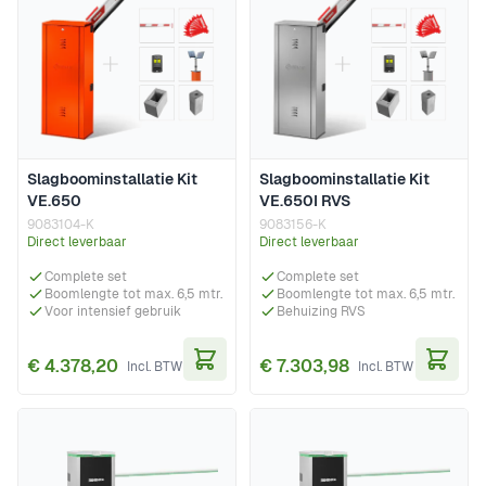
Slagboominstallatie Kit
Slagboominstallatie Kit
VE.650
VE.650I RVS
9083104-K
9083156-K
Direct leverbaar
Direct leverbaar
Complete set
Complete set
Boomlengte tot max. 6,5 mtr.
Boomlengte tot max. 6,5 mtr.
Voor intensief gebruik
Behuizing RVS
€ 4.378,20
€ 7.303,98
In Winkelwagen
In Wi