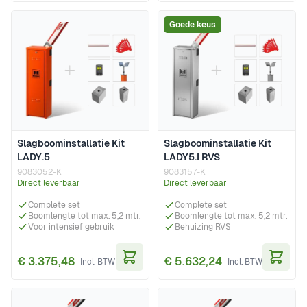
Goede keus
Slagboominstallatie Kit
Slagboominstallatie Kit
LADY.5
LADY5.I RVS
9083052-K
9083157-K
Direct leverbaar
Direct leverbaar
Complete set
Complete set
Boomlengte tot max. 5,2 mtr.
Boomlengte tot max. 5,2 mtr.
Voor intensief gebruik
Behuizing RVS
€ 3.375,48
€ 5.632,24
In Winkelwagen
In Wi