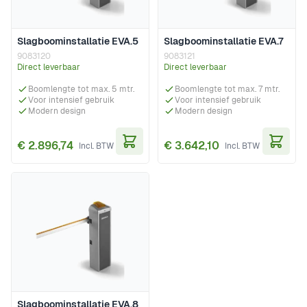
Slagboominstallatie EVA.5
Slagboominstallatie EVA.7
9083120
9083121
Direct leverbaar
Direct leverbaar
Boomlengte tot max. 5 mtr.
Boomlengte tot max. 7 mtr.
Voor intensief gebruik
Voor intensief gebruik
Modern design
Modern design
€ 2.896,74
€ 3.642,10
In Winkelwagen
In Wi
Slagboominstallatie EVA.8