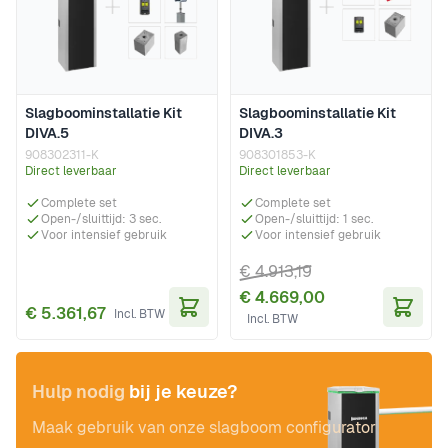
Slagboominstallatie Kit
Slagboominstallatie Kit
DIVA.5
DIVA.3
908302311-K
908301853-K
Direct leverbaar
Direct leverbaar
Complete set
Complete set
Open-/sluittijd: 3 sec.
Open-/sluittijd: 1 sec.
Voor intensief gebruik
Voor intensief gebruik
€ 4.913,19
€ 4.669,00
€ 5.361,67
In Winkelwagen
In Wi
Hulp nodig
bij je keuze?
Maak gebruik van onze slagboom configurator