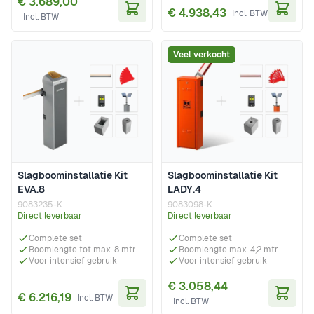
€ 3.689,00
€ 4.938,43
In Winkelwagen
In Wi
Veel verkocht
Slagboominstallatie Kit
Slagboominstallatie Kit
EVA.8
LADY.4
9083235-K
9083098-K
Direct leverbaar
Direct leverbaar
Complete set
Complete set
Boomlengte tot max. 8 mtr.
Boomlengte max. 4,2 mtr.
Voor intensief gebruik
Voor intensief gebruik
€ 3.058,44
€ 6.216,19
In Winkelwagen
In Wi