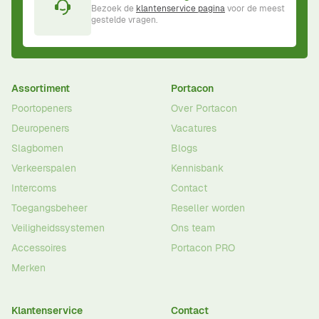
Bezoek de
klantenservice pagina
voor de meest
gestelde vragen.
Assortiment
Portacon
Poortopeners
Over Portacon
Deuropeners
Vacatures
Slagbomen
Blogs
Verkeerspalen
Kennisbank
Intercoms
Contact
Toegangsbeheer
Reseller worden
Veiligheidssystemen
Ons team
Accessoires
Portacon PRO
Merken
Klantenservice
Contact