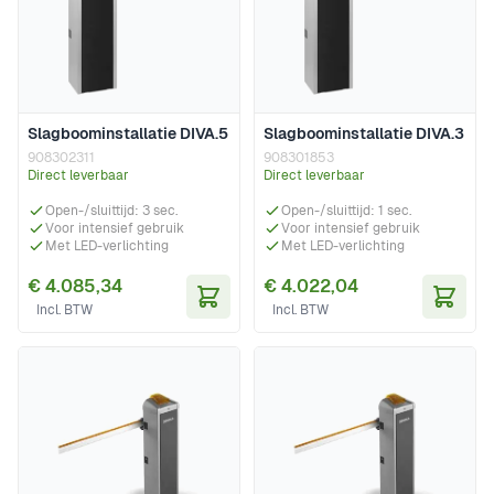
Slagboominstallatie DIVA.5
Slagboominstallatie DIVA.3
908302311
908301853
Direct leverbaar
Direct leverbaar
Open-/sluittijd: 3 sec.
Open-/sluittijd: 1 sec.
Voor intensief gebruik
Voor intensief gebruik
Met LED-verlichting
Met LED-verlichting
€ 4.085,34
€ 4.022,04
In Winkelwagen
In Wi