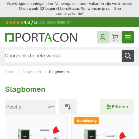
Ga naar de inhoud
Gewijzigde openingstijden: Vanwege de zomervakantie zijn we in
week
31 en week 32 beperkt bereikbaar.
We wensen je een fijne
zomervakantie!
4.6 / 5
1350 beoordelingen
Doorzoek de hele winkel
Home
/
Slagbomen
/
Slagbomen
Slagbomen
Doorgaan naar productlijst
Filteren
Aanbieding