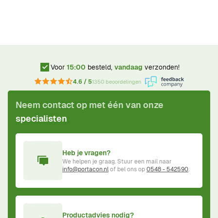
Voor
15:00
besteld,
vandaag
verzonden!
4.6 / 5
1350 beoordelingen
Neem contact op met één van onze
specialisten
Heb je vragen?
We helpen je graag. Stuur een mail naar
info@portacon.nl
of bel ons op
0548 - 542590
.
Productadvies nodig?