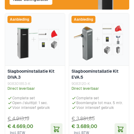
Aanbieding
Aanbieding
Slagboominstallatie Kit
Slagboominstallatie Kit
DIVA.3
EVA.5
908301853-K
9083120-K
Direct leverbaar
Direct leverbaar
Complete set
Complete set
Open-/sluittijd: 1 sec.
Boomlengte tot max. 5 mtr.
Voor intensief gebruik
Voor intensief gebruik
€ 4.913,19
€ 3.881,85
€ 4.669,00
€ 3.689,00