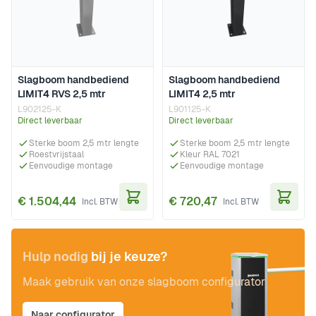
Slagboom handbediend
Slagboom handbediend
LIMIT4 RVS 2,5 mtr
LIMIT4 2,5 mtr
L902125-K
L901125-K
Direct leverbaar
Direct leverbaar
Sterke boom 2,5 mtr lengte
Sterke boom 2,5 mtr lengte
Roestvrijstaal
Kleur RAL 7021
Eenvoudige montage
Eenvoudige montage
€ 1.504,44
€ 720,47
In Winkelwagen
In Wi
Hulp nodig
bij je keuze?
Maak gebruik van onze slagboom configurator
Naar configurator