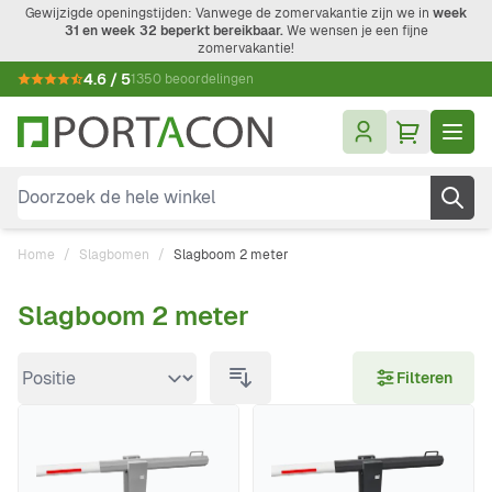
Ga naar de inhoud
Gewijzigde openingstijden: Vanwege de zomervakantie zijn we in
week
31 en week 32 beperkt bereikbaar.
We wensen je een fijne
zomervakantie!
4.6 / 5
1350 beoordelingen
Doorzoek de hele winkel
Home
/
Slagbomen
/
Slagboom 2 meter
Slagboom 2 meter
Doorgaan naar productlijst
Filteren