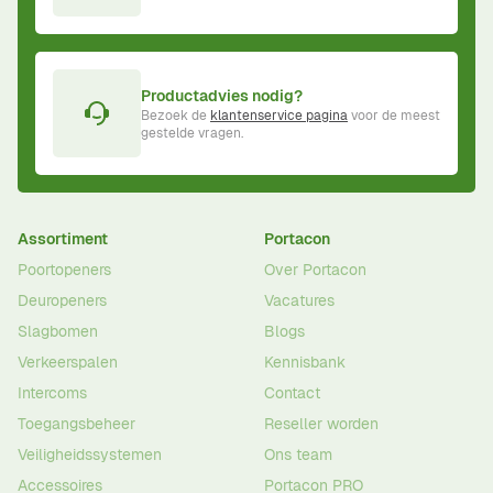
Productadvies nodig?
Bezoek de
klantenservice pagina
voor de meest
gestelde vragen.
Assortiment
Portacon
Poortopeners
Over Portacon
Deuropeners
Vacatures
Slagbomen
Blogs
Verkeerspalen
Kennisbank
Intercoms
Contact
Toegangsbeheer
Reseller worden
Veiligheidssystemen
Ons team
Accessoires
Portacon PRO