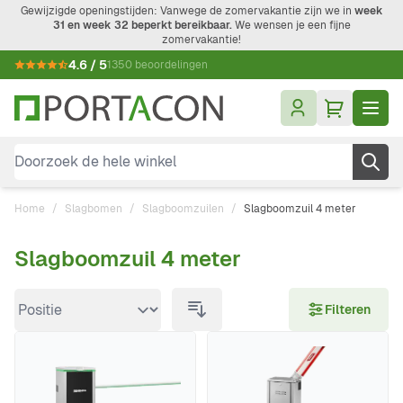
Ga naar de inhoud
Gewijzigde openingstijden: Vanwege de zomervakantie zijn we in
week
31 en week 32 beperkt bereikbaar.
We wensen je een fijne
zomervakantie!
4.6 / 5
1350 beoordelingen
Doorzoek de hele winkel
Home
/
Slagbomen
/
Slagboomzuilen
/
Slagboomzuil 4 meter
Slagboomzuil 4 meter
Doorgaan naar productlijst
Filteren