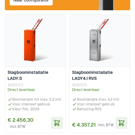
Naar configurator
Slagboominstallatie
Slagboominstallatie
LADY.5
LADY4.I RVS
9083052
9083155
Direct leverbaar
Direct leverbaar
Boomlengte tot max. 5,2 mtr.
Boomlengte max. 4,2 mtr
Voor intensief gebruik
Voor intensief gebruik
Kleur RAL 2009
Behuizing RVS
€ 2.456,30
€ 4.357,21
In Winkelwagen
In Wi