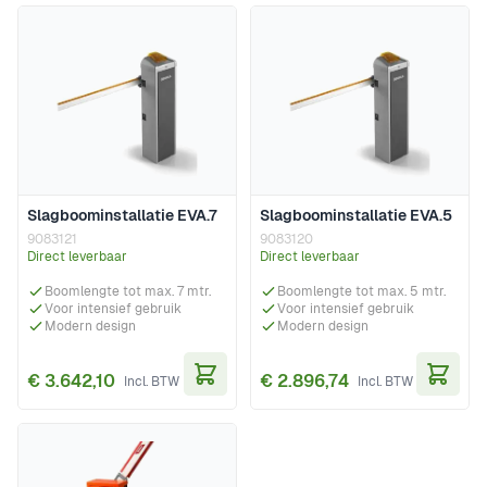
Slagboominstallatie EVA.7
Slagboominstallatie EVA.5
9083121
9083120
Direct leverbaar
Direct leverbaar
Boomlengte tot max. 7 mtr.
Boomlengte tot max. 5 mtr.
Voor intensief gebruik
Voor intensief gebruik
Modern design
Modern design
€ 3.642,10
€ 2.896,74
In Winkelwagen
In Wi