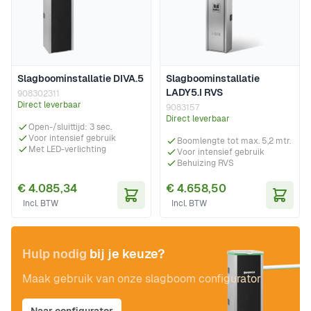
Slagboominstallatie DIVA.5
Slagboominstallatie
LADY5.I RVS
908302311
Direct leverbaar
9083157
Direct leverbaar
Open-/sluittijd: 3 sec.
Voor intensief gebruik
Boomlengte tot max. 5,2 mtr.
Met LED-verlichting
Voor intensief gebruik
Behuizing RVS
€ 4.085,34
€ 4.658,50
In Winkelwagen
In Wi
Hulp nodig
bij je keuze?
Maak gebruik van onze slagboom configurator