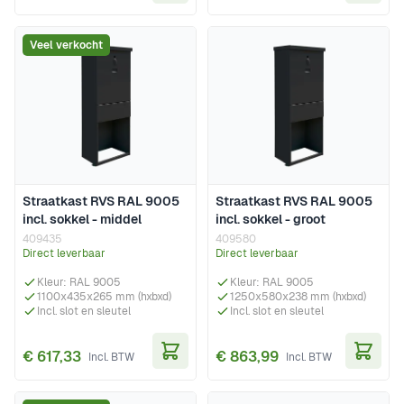
In Winkelwagen
In Wi
Veel verkocht
Straatkast RVS RAL 9005
Straatkast RVS RAL 9005
incl. sokkel - middel
incl. sokkel - groot
409435
409580
Direct leverbaar
Direct leverbaar
Kleur: RAL 9005
Kleur: RAL 9005
1100x435x265 mm (hxbxd)
1250x580x238 mm (hxbxd)
Incl. slot en sleutel
Incl. slot en sleutel
€ 617,33
€ 863,99
In Winkelwagen
In Wi