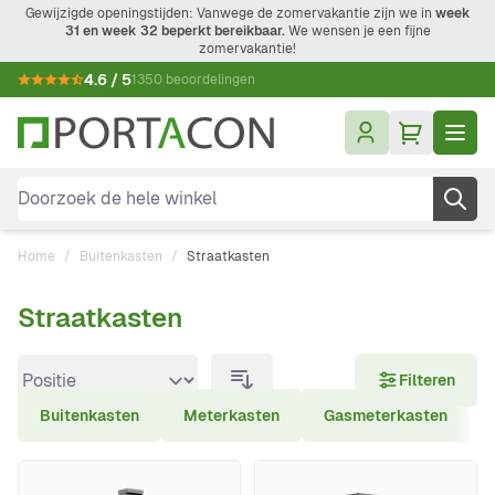
Ga naar de inhoud
Gewijzigde openingstijden: Vanwege de zomervakantie zijn we in
week
31 en week 32 beperkt bereikbaar.
We wensen je een fijne
zomervakantie!
4.6 / 5
1350 beoordelingen
Doorzoek de hele winkel
Home
/
Buitenkasten
/
Straatkasten
Straatkasten
Doorgaan naar productlijst
Filteren
Buitenkasten
Meterkasten
Gasmeterkasten