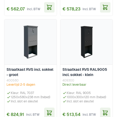
€ 562,07
€ 578,23
In Winkelwagen
In Wi
Straatkast RVS incl. sokkel
Straatkast RVS RAL9005
- groot
incl. sokkel - klein
400580
409300
Levertijd 2-5 dagen
Direct leverbaar
Kleur: RAL 7037
Kleur: RAL 9005
1250x580x238 mm (hxbxd)
1000x300x120 mm (hxbxd)
Incl. slot en sleutel
Incl. slot en sleutel
€ 824,91
€ 513,54