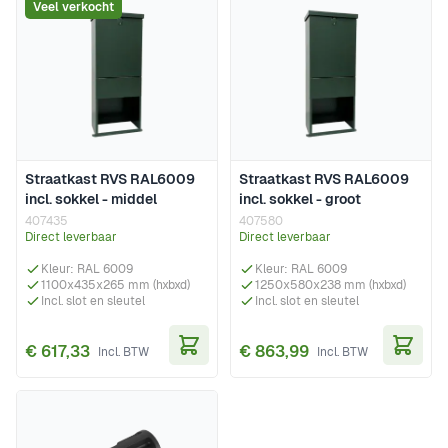
Veel verkocht
Straatkast RVS RAL6009
Straatkast RVS RAL6009
incl. sokkel - middel
incl. sokkel - groot
407435
407580
Direct leverbaar
Direct leverbaar
Kleur: RAL 6009
Kleur: RAL 6009
1100x435x265 mm (hxbxd)
1250x580x238 mm (hxbxd)
Incl. slot en sleutel
Incl. slot en sleutel
€ 617,33
€ 863,99
In Winkelwagen
In Wi