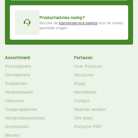
Productadvies nodig?
Bezoek de
klantenservice pagina
voor de meest
gestelde vragen.
Assortiment
Portacon
Poortopeners
Over Portacon
Deuropeners
Vacatures
Slagbomen
Blogs
Verkeerspalen
Kennisbank
Intercoms
Contact
Toegangsbeheer
Reseller worden
Veiligheidssystemen
Ons team
Accessoires
Portacon PRO
Merken