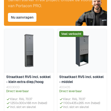
van Portacon PRO.
Nu aanvragen
Veel verkocht
Straatkast RVS incl. sokkel
Straatkast RVS incl. sokkel
- klein extra diep/hoog
- middel
400300D
400435
Direct leverbaar
Direct leverbaar
Kleur: RAL 7037
Kleur: RAL 7037
1250x300x168 mm (hxbxd)
1100x435x265 mm (hxbxd)
Incl. slot en sleutel
Incl. slot en sleutel