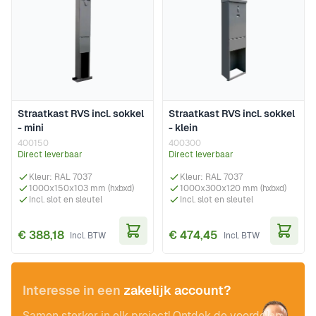
Straatkast RVS incl. sokkel
Straatkast RVS incl. sokkel
- mini
- klein
400150
400300
Direct leverbaar
Direct leverbaar
Kleur: RAL 7037
Kleur: RAL 7037
1000x150x103 mm (hxbxd)
1000x300x120 mm (hxbxd)
Incl. slot en sleutel
Incl. slot en sleutel
€ 388,18
€ 474,45
In Winkelwagen
In Wi
Interesse in een
zakelijk account?
Samen sterker in elk project! Ontdek de voordelen