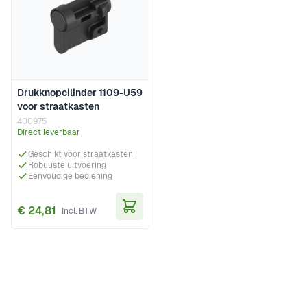
Drukknopcilinder 1109-U59
voor straatkasten
400975
Direct leverbaar
Geschikt voor straatkasten
Robuuste uitvoering
Eenvoudige bediening
€ 24,81
In Winkelwagen