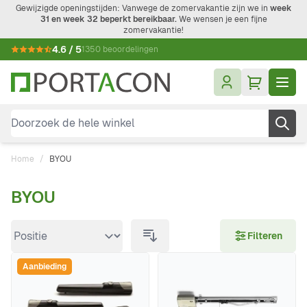
Ga naar de inhoud
Gewijzigde openingstijden: Vanwege de zomervakantie zijn we in
week
31 en week 32 beperkt bereikbaar.
We wensen je een fijne
zomervakantie!
4.6 / 5
1350 beoordelingen
Doorzoek de hele winkel
Home
/
BYOU
BYOU
Doorgaan naar productlijst
Filteren
Aanbieding