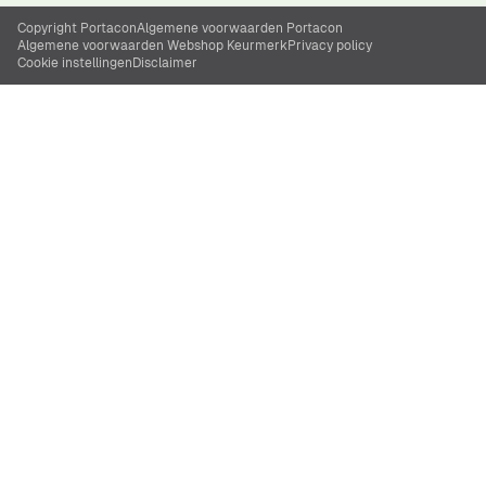
Copyright Portacon
Algemene voorwaarden Portacon
Algemene voorwaarden Webshop Keurmerk
Privacy policy
Cookie instellingen
Disclaimer