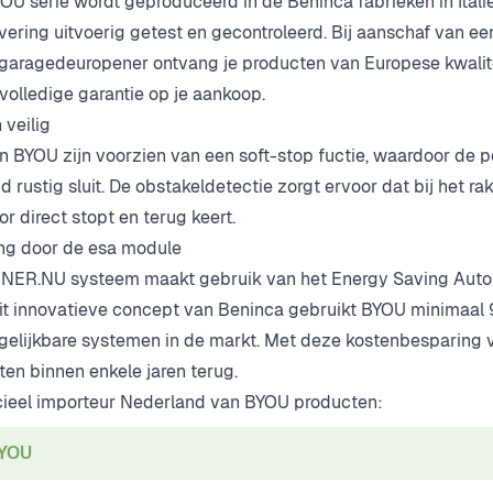
U serie wordt geproduceerd in de Beninca fabrieken in Italië
evering uitvoerig getest en gecontroleerd. Bij aanschaf van e
garagedeuropener ontvang je producten van Europese kwalite
 volledige garantie op je aankoop.
veilig
n BYOU zijn voorzien van een soft-stop fuctie, waardoor de p
d rustig sluit. De obstakeldetectie zorgt ervoor dat bij het r
r direct stopt en terug keert.
ng door de esa module
ER.NU systeem maakt gebruik van het Energy Saving Auto
 dit innovatieve concept van Beninca gebruikt BYOU minimaa
gelijkbare systemen in de markt. Met deze kostenbesparing ve
en binnen enkele jaren terug.
icieel importeur Nederland van BYOU producten:
BYOU