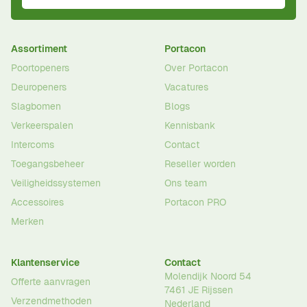
Assortiment
Portacon
Poortopeners
Over Portacon
Deuropeners
Vacatures
Slagbomen
Blogs
Verkeerspalen
Kennisbank
Intercoms
Contact
Toegangsbeheer
Reseller worden
Veiligheidssystemen
Ons team
Accessoires
Portacon PRO
Merken
Klantenservice
Contact
Molendijk Noord 54
Offerte aanvragen
7461 JE
Rijssen
Verzendmethoden
Nederland