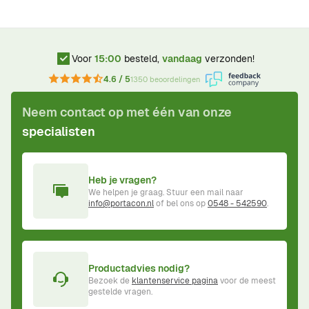
Voor
15:00
besteld,
vandaag
verzonden!
4.6 / 5
1350 beoordelingen
Neem contact op met één van onze
specialisten
Heb je vragen?
We helpen je graag. Stuur een mail naar
info@portacon.nl
of bel ons op
0548 - 542590
.
Productadvies nodig?
Bezoek de
klantenservice pagina
voor de meest
gestelde vragen.