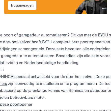
Nu aanvragen
je poort of garagedeur automatiseren? Dit kan met de BYOU s
de doe-het-zelver heeft BYOU complete sets poortopeners en
ijvingen samengesteld. Deze sets bevatten alle onderdelen 
 garagedeur te automatiseren. Bovendien zijn alle sets voorz
allatievideo en Nederlandstalige handleiding.
ca
ENINCA speciaal ontwikkeld voor de doe-het-zelver. Deze p
ners
zijn eenvoudig te installeren en te programmeren. De te
ebaseerd op de jarenlange kennis van Beninca en daardoor b
ge en betrouwbare motor.
opese poortopener