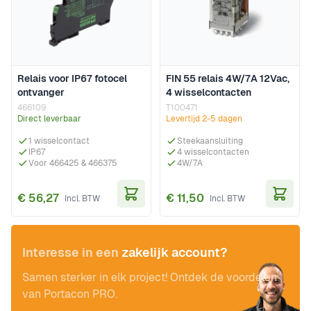
Relais voor IP67 fotocel
FIN 55 relais 4W/7A 12Vac,
ontvanger
4 wisselcontacten
466109
T100471
Direct leverbaar
Levertijd 2-5 dagen
1 wisselcontact
Steekaansluiting
IP67
4 wisselcontacten
Voor 466425 & 466375
4W/7A
€ 56,27
€ 11,50
In Winkelwagen
In Wi
Interesse in een
zakelijk account?
Samen sterker in elk project! Ontdek de voordelen
van Portacon PRO.