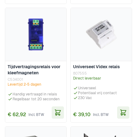
In Winkelwagen
In Wi
Tijdvertragingsrelais voor
Universeel Videx relais
kleefmagneten
807555
Direct leverbaar
C534001
Levertijd 2-5 dagen
Universeel
Potentiaal vrij contact
Handig vertraagd in relais
230 Vac
Regelbaar tot 20 seconden
€ 62,92
€ 39,10
In Winkelwagen
In Wi