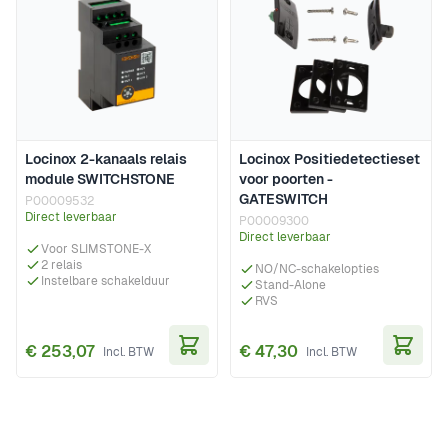
Locinox 2-kanaals relais
Locinox Positiedetectieset
module SWITCHSTONE
voor poorten -
GATESWITCH
P00009532
Direct leverbaar
P00009300
Direct leverbaar
Voor SLIMSTONE-X
2 relais
NO/NC-schakelopties
Instelbare schakelduur
Stand-Alone
RVS
€ 253,07
€ 47,30
In Winkelwagen
In Wi