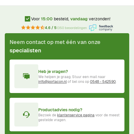
Voor
15:00
besteld,
vandaag
verzonden!
4.6 / 5
1350 beoordelingen
Neem contact op met één van onze
specialisten
Heb je vragen?
We helpen je graag. Stuur een mail naar
info@portacon.nl
of bel ons op
0548 - 542590
.
Productadvies nodig?
Bezoek de
klantenservice pagina
voor de meest
gestelde vragen.