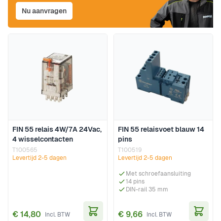
Nu aanvragen
FIN 55 relais 4W/7A 24Vac,
FIN 55 relaisvoet blauw 14
4 wisselcontacten
pins
T100565
T100519
Levertijd 2-5 dagen
Levertijd 2-5 dagen
Met schroefaansluiting
14 pins
DIN-rail 35 mm
€ 14,80
€ 9,66