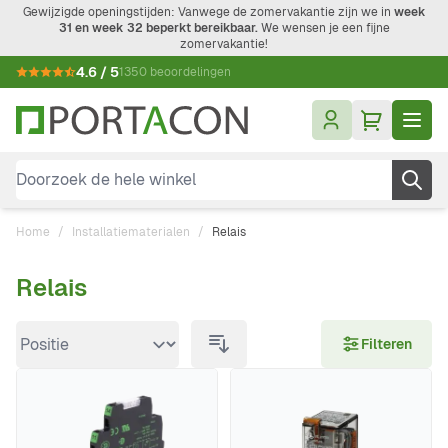
Ga naar de inhoud
Gewijzigde openingstijden: Vanwege de zomervakantie zijn we in
week
31 en week 32 beperkt bereikbaar.
We wensen je een fijne
zomervakantie!
4.6 / 5
1350 beoordelingen
Doorzoek de hele winkel
Home
/
Installatiematerialen
/
Relais
Relais
Doorgaan naar productlijst
Filteren