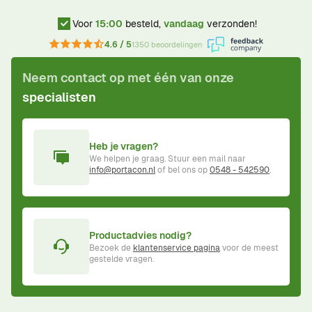
Voor
15:00
besteld,
vandaag
verzonden!
4.6 / 5
1350 beoordelingen
Neem contact op met één van onze
specialisten
Heb je vragen?
We helpen je graag. Stuur een mail naar
info@portacon.nl
of bel ons op
0548 - 542590
.
Productadvies nodig?
Bezoek de
klantenservice pagina
voor de meest
gestelde vragen.