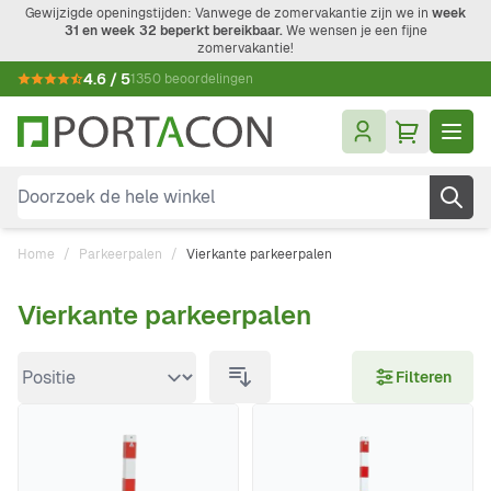
Ga naar de inhoud
Gewijzigde openingstijden: Vanwege de zomervakantie zijn we in
week
31 en week 32 beperkt bereikbaar.
We wensen je een fijne
zomervakantie!
4.6 / 5
1350 beoordelingen
Doorzoek de hele winkel
Home
/
Parkeerpalen
/
Vierkante parkeerpalen
Vierkante parkeerpalen
Doorgaan naar productlijst
Filteren