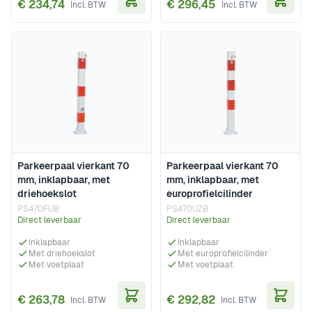
€ 234,74
€ 296,45
In Winkelwagen
In Wi
Parkeerpaal vierkant 70
Parkeerpaal vierkant 70
mm, inklapbaar, met
mm, inklapbaar, met
driehoekslot
europrofielcilinder
PS470FUB
PS470UZB
Direct leverbaar
Direct leverbaar
Inklapbaar
Inklapbaar
Met driehoekslot
Met europrofielcilinder
Met voetplaat
Met voetplaat
€ 263,78
€ 292,82
In Winkelwagen
In Wi