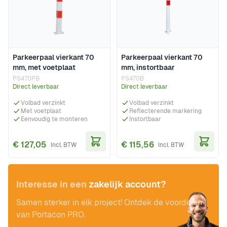
Parkeerpaal vierkant 70
Parkeerpaal vierkant 70
mm, met voetplaat
mm, instortbaar
PS470PB
PS470B
Direct leverbaar
Direct leverbaar
Volbad verzinkt
Volbad verzinkt
Met voetplaat
Reflecterende markering
Eenvoudig te monteren
Instortbaar
€ 127,05
€ 115,56
In Winkelwagen
In Wi
Interesse in een
zakelijk account?
Samen sterker in elk project! Ontdek de voordelen
van Portacon PRO.