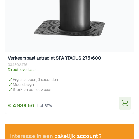
Verkeerspaal antraciet SPARTACUS 275/600
934302476
Direct leverbaar
Erg snel open, 3 seconden
Mooi design
Sterk en betrouwbaar
€ 4.939,56
In Wi
Interesse in een
zakelijk account?