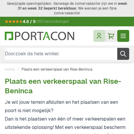
Ga naar de inhoud
Gewijzigde openingstijden: Vanwege de zomervakantie zijn we in
week
31 en week 32 beperkt bereikbaar.
We wensen je een fijne
zomervakantie!
4.6 / 5
1350 beoordelingen
Doorzoek de hele winkel
Home
/
Plaats een verkeerspaal van Rise-Beninca
Plaats een verkeerspaal van Rise-
Beninca
Je wil jouw terrein afsluiten en het plaatsen van een
poort is niet mogelijk?
Dan is het plaatsen van één of meer verkeerspalen een
uitstekende oplossing! Met een verkeerspaal bescherm