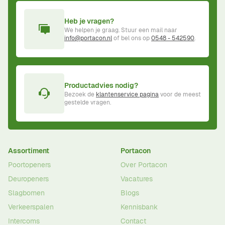
Heb je vragen?
We helpen je graag. Stuur een mail naar
info@portacon.nl
of bel ons op
0548 - 542590
.
Productadvies nodig?
Bezoek de
klantenservice pagina
voor de meest
gestelde vragen.
Assortiment
Portacon
Poortopeners
Over Portacon
Deuropeners
Vacatures
Slagbomen
Blogs
Verkeerspalen
Kennisbank
Intercoms
Contact