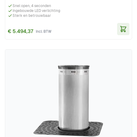
Snel open, 4 seconden
Ingebouwde LED verlichting
Sterk en betrouwbaar
€ 5.494,37
In Wi