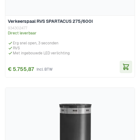
Verkeerspaal RVS SPARTACUS 275/600I
934302477
Direct leverbaar
Erg snel open, 3 seconden
RVS
Met ingebouwde LED verlichting
€ 5.755,87
In Wi