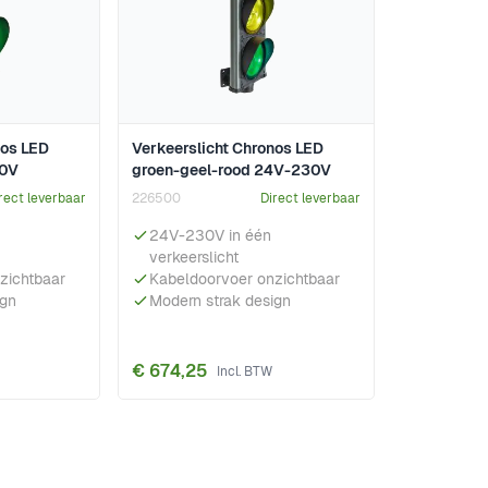
nos LED
Verkeerslicht Chronos LED
30V
groen-geel-rood 24V-230V
rect leverbaar
226500
Direct leverbaar
24V-230V in één
verkeerslicht
zichtbaar
Kabeldoorvoer onzichtbaar
ign
Modern strak design
€ 674,25