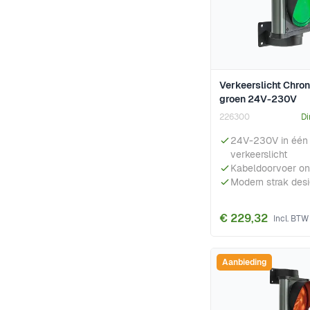
Verkeerslicht Chro
groen 24V-230V
226300
Di
24V-230V in één
verkeerslicht
Kabeldoorvoer on
Modern strak des
€ 229,32
Aanbieding