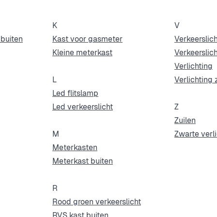
K
V
buiten
Kast voor gasmeter
Verkeerslic
Kleine meterkast
Verkeerslic
Verlichting
L
Verlichting 
Led flitslamp
Led verkeerslicht
Z
Zuilen
M
Zwarte verl
Meterkasten
Meterkast buiten
R
Rood groen verkeerslicht
RVS kast buiten