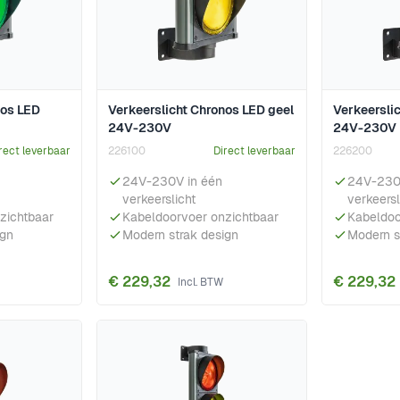
nos LED
Verkeerslicht Chronos LED geel
Verkeersli
24V-230V
24V-230V
rect leverbaar
226100
Direct leverbaar
226200
24V-230V in één
24V-230
verkeerslicht
verkeersl
zichtbaar
Kabeldoorvoer onzichtbaar
Kabeldoo
ign
Modern strak design
Modern s
€ 229,32
€ 229,32