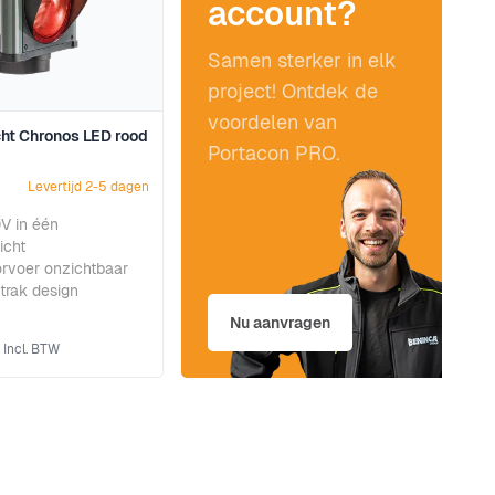
account?
Samen sterker in elk
project! Ontdek de
voordelen van
cht Chronos LED rood
Portacon PRO.
Levertijd 2-5 dagen
V in één
icht
rvoer onzichtbaar
trak design
Nu aanvragen