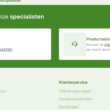
ductgarantie
!
onze
specialisten
Productadvi
r
Bezoek de
kla
 542590
.
de meest geste
Klantenservice
acon
Offerte aanvragen
Verzendmethoden
Betalingen