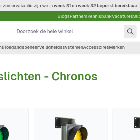
 zomervakantie zijn we in
week 31 en week 32 beperkt bereikbaar.
Blogs
Partners
Kennisbank
Vacatures
Su
Doorzoek de hele winkel
ms
Toegangsbeheer
Veiligheidssystemen
Accessoires
Merken
slichten - Chronos