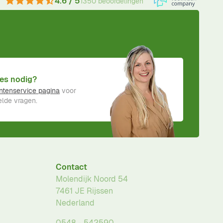
4.6 / 5
1350 beoordelingen
es nodig?
ntenservice pagina
voor
lde vragen.
Contact
Molendijk Noord 54
7461 JE
Rijssen
Nederland
0548 - 542590