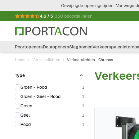
Ga naar de inhoud
Gewijzigde openingstijden: Vanwege de
4.6 / 5
1350 beoordelingen
Poortopeners
Deuropeners
Slagbomen
Verkeerspalen
Interco
Home
/
Verkeerslichten
/
Verkeerslichten - Chronos
Verkeer
Type
Doorgaan naar productlijst
products available
Groen - Rood
1
products available
Groen - Geel - Rood
1
products available
Groen
1
products available
Geel
1
products available
Rood
1