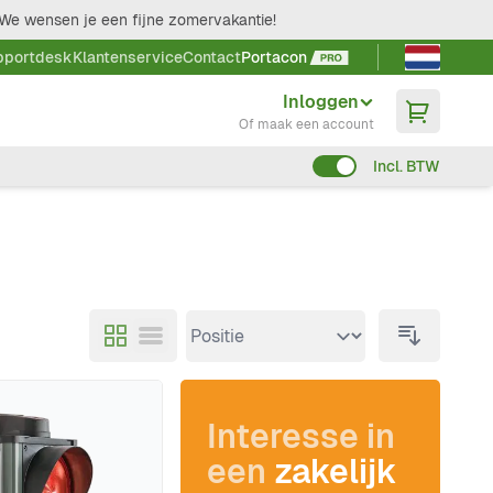
We wensen je een fijne zomervakantie!
Taal kieze
pportdesk
Klantenservice
Contact
Portacon
Inloggen
Of maak een account
Incl. BTW
Interesse in
een
zakelijk