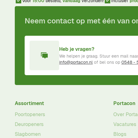
Voor
15:00
besteld,
vandaag
verzonden!
Inclusief
pro
Neem contact op met één van 
Heb je vragen?
We helpen je graag. Stuur een mail naa
info@portacon.nl
of bel ons op
0548 -
Assortiment
Portacon
Poortopeners
Over Port
Deuropeners
Vacatures
Slagbomen
Blogs