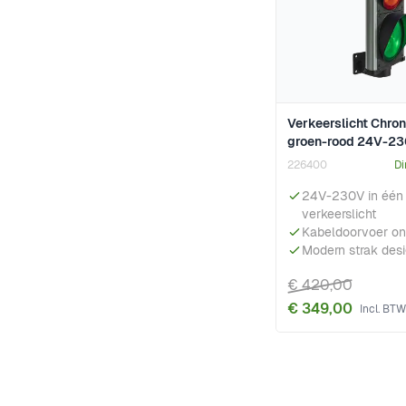
Verkeerslicht Chro
groen-rood 24V-2
226400
Di
24V-230V in één
verkeerslicht
Kabeldoorvoer on
Modern strak des
€ 420,00
€ 349,00