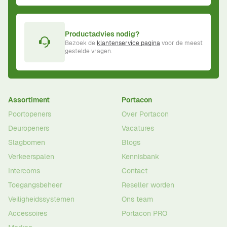
Productadvies nodig?
Bezoek de
klantenservice pagina
voor de meest
gestelde vragen.
Assortiment
Portacon
Poortopeners
Over Portacon
Deuropeners
Vacatures
Slagbomen
Blogs
Verkeerspalen
Kennisbank
Intercoms
Contact
Toegangsbeheer
Reseller worden
Veiligheidssystemen
Ons team
Accessoires
Portacon PRO