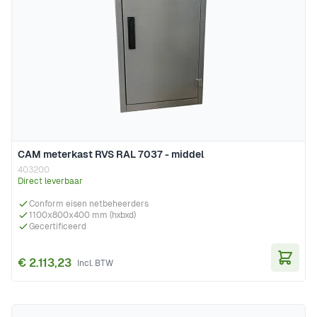
CAM meterkast RVS RAL 7037 - middel
403200
Direct leverbaar
Conform eisen netbeheerders
1100x800x400 mm (hxbxd)
Gecertificeerd
€ 2.113,23
In Wi