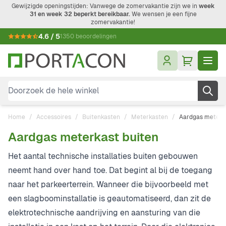
Ga naar de inhoud
Gewijzigde openingstijden: Vanwege de zomervakantie zijn we in
week
31 en week 32 beperkt bereikbaar.
We wensen je een fijne
zomervakantie!
4.6 / 5
1350 beoordelingen
Doorzoek de hele winkel
Home
/
Accessoires
/
Buitenkasten
/
Meterkasten
/
Aardgas meterka
Aardgas meterkast buiten
Het aantal technische installaties buiten gebouwen
neemt hand over hand toe. Dat begint al bij de toegang
naar het parkeerterrein. Wanneer die bijvoorbeeld met
een slagboominstallatie is geautomatiseerd, dan zit de
elektrotechnische aandrijving en aansturing van die