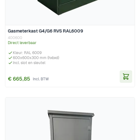
Gasmeterkast G4/G6 RVS RAL6009
400600
Direct leverbaar
Kleur: RAL 6009
600x600x300 mm (hxbxd)
Incl. slot en sleutel
€ 665,85
In Wi