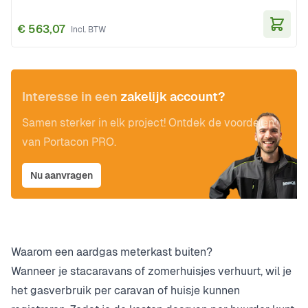
€ 563,07
In Wi
Interesse in een
zakelijk account?
Samen sterker in elk project! Ontdek de voordelen
van Portacon PRO.
Nu aanvragen
Waarom een aardgas meterkast buiten?
Wanneer je stacaravans of zomerhuisjes verhuurt, wil je
het gasverbruik per caravan of huisje kunnen