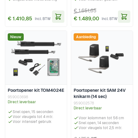
€ 1.651,65
€ 1.410,85
€ 1.489,00
In Winkelwagen
In Wi
Nieuw
Aanbieding
Poortopener kit TOM4024E
Poortopener kit SAM 24V
knikarm (14 sec)
959003698
Direct leverbaar
959002578
Direct leverbaar
Snel open, 15 seconden
Voor vleugels tot 4 mtr.
Voor kolommen tot 56 cm
Voor intensief gebruik
Snel open, 14 seconden
Voor vleugels tot 2,5 mtr.