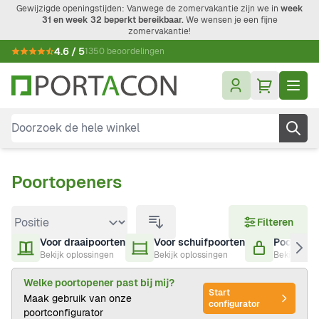
Ga naar de inhoud
Gewijzigde openingstijden: Vanwege de zomervakantie zijn we in
week
31 en week 32 beperkt bereikbaar.
We wensen je een fijne
zomervakantie!
4.6 / 5
1350 beoordelingen
Doorzoek de hele winkel
Poortopeners
Doorgaan naar productlijst
Filteren
Voor draaipoorten
Voor schuifpoorten
Poortslui
Bekijk oplossingen
Bekijk oplossingen
Bekijk oplo
Welke poortopener past bij mij?
Start
Maak gebruik van onze
configurator
poortconfigurator