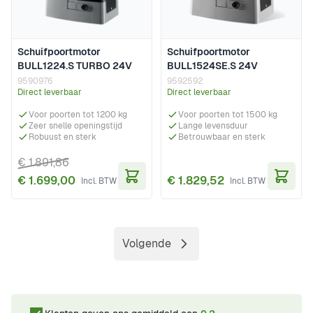
Schuifpoortmotor
Schuifpoortmotor
BULL1224.S TURBO 24V
BULL1524SE.S 24V
9590976
9592592
Direct leverbaar
Direct leverbaar
Voor poorten tot 1200 kg
Voor poorten tot 1500 kg
Zeer snelle openingstijd
Lange levensduur
Robuust en sterk
Betrouwbaar en sterk
€ 1.891,86
€ 1.699,00
€ 1.829,52
In Winkelwagen
In Wi
Volgende
Pagina