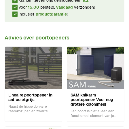
Klanten geven ons gemiddeld een
9.2
Voor
15:00
besteld,
vandaag
verzonden!
Inclusief
productgarantie
!
Advies over poortopeners
Lineaire poortopener in
SAM knikarm
antracietgrijs
poortopener: Voor nog
grotere kolommen!
Naast de hippe donkere
raamkozijnen en zwarte
Een poort is niet alleen een
keukens is er nu ook een
functioneel element van je
lineaire poortopener in deze
woning of bedrijfspand, maar
trendkleur.
het is ook het eerste wat