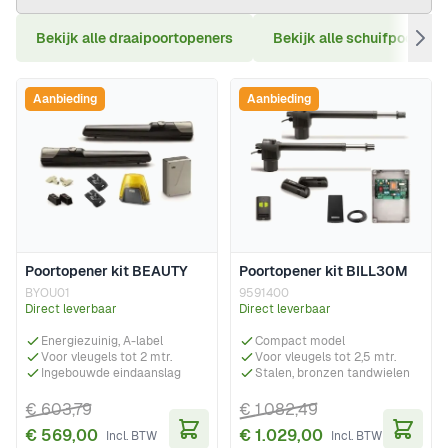
Bekijk alle draaipoortopeners
Bekijk alle schuifpoortop
Aanbieding
Aanbieding
Poortopener kit BEAUTY
Poortopener kit BILL30M
BYOU01
9591400
Direct leverbaar
Direct leverbaar
Energiezuinig, A-label
Compact model
Voor vleugels tot 2 mtr.
Voor vleugels tot 2,5 mtr.
Ingebouwde eindaanslag
Stalen, bronzen tandwielen
€ 603,79
€ 1.082,49
€ 569,00
€ 1.029,00