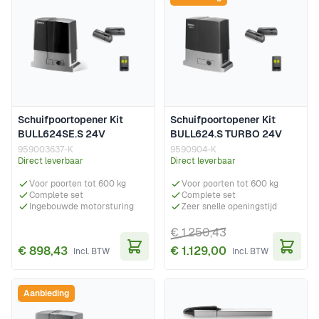
Schuifpoortopener Kit
Schuifpoortopener Kit
BULL624SE.S 24V
BULL624.S TURBO 24V
959003637-K
9590904-K
Direct leverbaar
Direct leverbaar
Voor poorten tot 600 kg
Voor poorten tot 600 kg
Complete set
Complete set
Ingebouwde motorsturing
Zeer snelle openingstijd
€ 1.250,43
€ 898,43
€ 1.129,00
In Winkelwagen
In Wi
Aanbieding