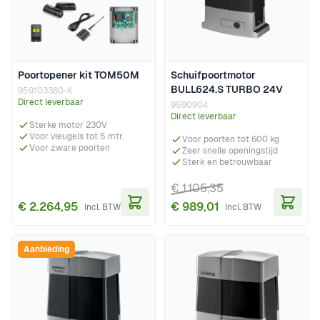
Poortopener kit TOM50M
Schuifpoortmotor
BULL624.S TURBO 24V
959103380-K
Direct leverbaar
9590904
Direct leverbaar
Sterke motor 230V
Voor vleugels tot 5 mtr.
Voor poorten tot 600 kg
Voor zware poorten
Zeer snelle openingstijd
Sterk en betrouwbaar
€ 1.105,35
€ 2.264,95
€ 989,01
In Winkelwagen
In Wi
Aanbieding