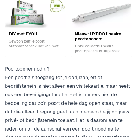
mensen zien wanneer ze je
woning of bedrijf naderen.
DIY met BYOU
Nieuw: HYDRO lineaire
poortopeners
Gewoon zelf je poort
automatiseren? Dat kan met
Onze collectie lineaire
de BYOU serie van BENINCA.
poortopeners is uitgebreid
met de HYDRO serie.
Poortopener nodig?
Een poort als toegang tot je oprijlaan, erf of
bedrijfsterrein is niet alleen een visitekaartje, maar heeft
ook een beveiligingsfunctie. Het is immers niet de
bedoeling dat zo’n poort de hele dag open staat, maar
dat die alleen toegang geeft aan mensen die jij op jouw
privé- of bedrijfsterrein toelaat. Het is daarom aan te
raden om bij de aanschaf van een poort goed na te