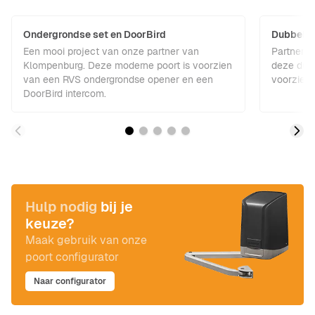
Ondergrondse set en DoorBird
Dubbele 
Een mooi project van onze partner van
Partner 
Klompenburg. Deze moderne poort is voorzien
deze dubb
van een RVS ondergrondse opener en een
voorzien 
DoorBird intercom.
Hulp nodig
bij je
keuze?
Maak gebruik van onze
poort configurator
Naar configurator