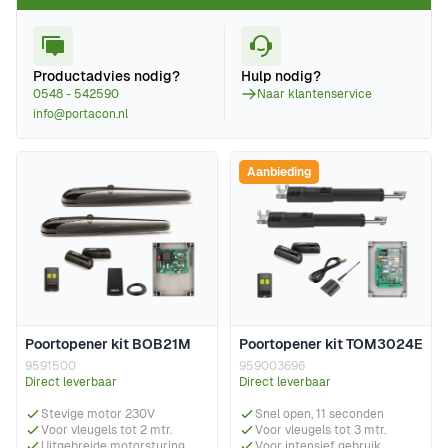
Productadvies nodig?
Hulp nodig?
0548 - 542590
Naar klantenservice
info@portacon.nl
Aanbieding
Poortopener kit BOB21M
Poortopener kit TOM3024E
9591500
959003696
Direct leverbaar
Direct leverbaar
Stevige motor 230V
Snel open, 11 seconden
Voor vleugels tot 2 mtr.
Voor vleugels tot 3 mtr.
Uitgebreide motorsturing
Voor intensief gebruik