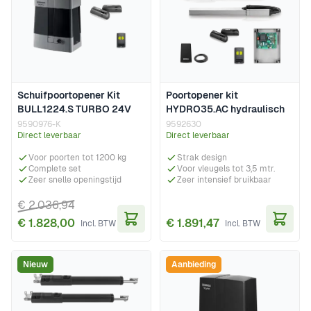
Schuifpoortopener Kit
Poortopener kit
BULL1224.S TURBO 24V
HYDRO35.AC hydraulisch
9590976-K
9592630
Direct leverbaar
Direct leverbaar
Voor poorten tot 1200 kg
Strak design
Complete set
Voor vleugels tot 3,5 mtr.
Zeer snelle openingstijd
Zeer intensief bruikbaar
€ 2.036,94
€ 1.828,00
€ 1.891,47
In Winkelwagen
In Wi
Nieuw
Aanbieding