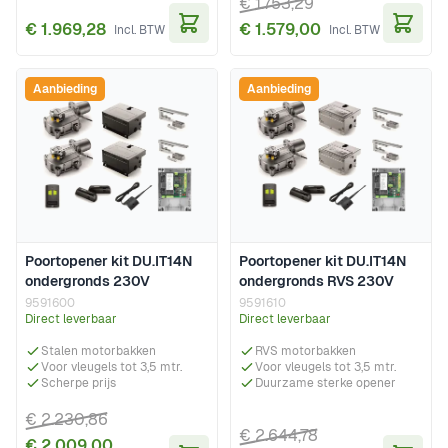
€ 1.753,29
€ 1.969,28
€ 1.579,00
In Winkelwagen
In Wi
Aanbieding
Aanbieding
Poortopener kit DU.IT14N
Poortopener kit DU.IT14N
ondergronds 230V
ondergronds RVS 230V
9591600
9591610
Direct leverbaar
Direct leverbaar
Stalen motorbakken
RVS motorbakken
Voor vleugels tot 3,5 mtr.
Voor vleugels tot 3,5 mtr.
Scherpe prijs
Duurzame sterke opener
€ 2.230,86
€ 2.644,78
€ 2.009,00