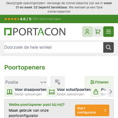
Ga naar de inhoud
Gewijzigde openingstijden: Vanwege de zomervakantie zijn we in
week
31 en week 32 beperkt bereikbaar.
We wensen je een fijne
zomervakantie!
4.6 / 5
1350 beoordelingen
Doorzoek de hele winkel
Poortopeners
Doorgaan naar productlijst
Filteren
Voor draaipoorten
Voor schuifpoorten
Poortslui
Bekijk oplossingen
Bekijk oplossingen
Bekijk oplo
Welke poortopener past bij mij?
Start
Maak gebruik van onze
configurator
poortconfigurator