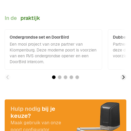
In de
praktijk
Ondergrondse set en DoorBird
Dubbele 
Een mooi project van onze partner van
Partner 
Klompenburg. Deze moderne poort is voorzien
deze dubb
van een RVS ondergrondse opener en een
voorzien 
DoorBird intercom.
Hulp nodig
bij je
keuze?
Maak gebruik van onze
poort configurator