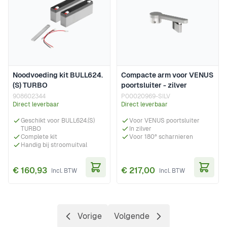
Noodvoeding kit BULL624.
Compacte arm voor VENUS
(S) TURBO
poortsluiter - zilver
908602344
P00020969-SILV
Direct leverbaar
Direct leverbaar
Geschikt voor BULL624.(S)
Voor VENUS poortsluiter
TURBO
In zilver
Complete kit
Voor 180° scharnieren
Handig bij stroomuitval
€ 160,93
€ 217,00
In Winkelwagen
In Wi
Vorige
Volgende
Pagina
Pagina