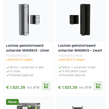
Locinox gemotoriseerd
Locinox gemotoriseerd
scharnier MAGNUS - zilver
scharnier MAGNUS – zwart
P00042163-SILV
P00042163-9005
Levertijd 2-5 dagen
Levertijd 2-5 dagen
Motor + scharnier in één
Motor + scharnier in één
In zilver
In RAL9005 zwart
Intensief gebruik
Intensief gebruik
€ 1.621,39
€ 1.621,39
In Winkelwagen
In Wi
Nieuw