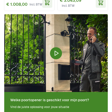
€ 3.043,09
€ 1.008,00
In Winkelwagen
In Wi
Welke poortopener is geschikt voor mijn poort?
Vind de juiste oplossing voor jouw situatie