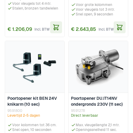
Voor vleugels tot 4 mtr.
Voor grote kolommen
Stalen, bronzen tandwielen
Voor vleugels tot 3 mtr.
Snel open, 9 seconden
€ 1.206,09
€ 2.643,85
In Winkelwagen
In Wi
Poortopener kit BEN 24V
Poortopener DU.IT14NV
knikarm (10 sec)
ondergronds 230V (11 sec)
9591800
9591278
Levertijd 2-5 dagen
Direct leverbaar
Voor kolommen tot 36 cm.
Max. vleugellengte 2,1 mtr.
Snel open, 10 seconden
Openingssnelheid 11 sec.