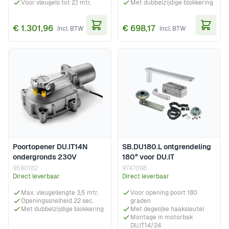
Voor vleugels tot 2,1 mtr.
Met dubbelzijdige blokkering
€ 1.301,96
€ 698,17
In Winkelwagen
In Wi
Poortopener DU.IT14N
SB.DU180.L ontgrendeling
ondergronds 230V
180° voor DU.IT
9590162
9747098
Direct leverbaar
Direct leverbaar
Max. vleugellengte 3,5 mtr.
Voor opening poort 180
Openingssnelheid 22 sec.
graden
Met dubbelzijdige blokkering
Met degelijke haaksleutel
Montage in motorbak
DU.IT14/24