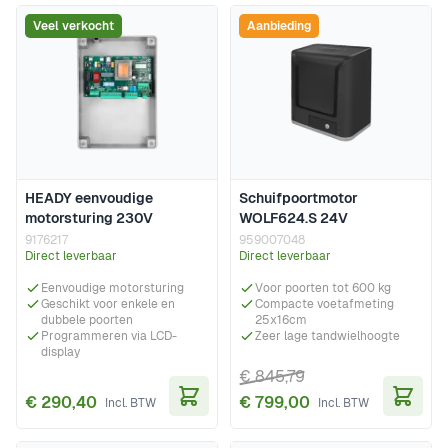
Veel verkocht
Aanbieding
HEADY eenvoudige
Schuifpoortmotor
motorsturing 230V
WOLF624.S 24V
9176217
959007048
Direct leverbaar
Direct leverbaar
Eenvoudige motorsturing
Voor poorten tot 600 kg
Geschikt voor enkele en
Compacte voetafmeting
dubbele poorten
25x16cm
Programmeren via LCD-
Zeer lage tandwielhoogte
display
€ 845,79
€ 290,40
€ 799,00
In Winkelwagen
In Wi