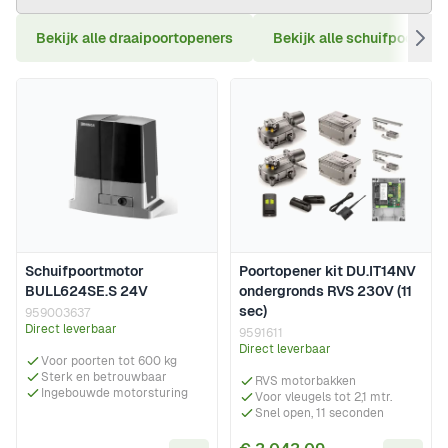
Bekijk alle draaipoortopeners
Bekijk alle schuifpoortop
Schuifpoortmotor
Poortopener kit DU.IT14NV
BULL624SE.S 24V
ondergronds RVS 230V (11
sec)
959003637
Direct leverbaar
9591611
Direct leverbaar
Voor poorten tot 600 kg
Sterk en betrouwbaar
RVS motorbakken
Ingebouwde motorsturing
Voor vleugels tot 2,1 mtr.
Snel open, 11 seconden