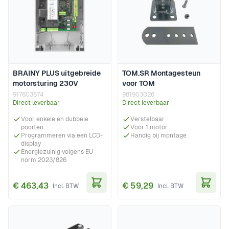
BRAINY PLUS uitgebreide
TOM.SR Montagesteun
motorsturing 230V
voor TOM
917603674
981903026
Direct leverbaar
Direct leverbaar
Voor enkele en dubbele
Verstelbaar
poorten
Voor 1 motor
Programmeren via een LCD-
Handig bij montage
display
Energiezuinig volgens EU
norm 2023/826
€ 463,43
€ 59,29
In Winkelwagen
In Wi