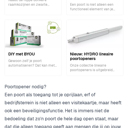
Naast de hippe donkere
raamkozijnen en zwarte
Een poort is niet alleen een
keukens is er nu ook een
functioneel element van je
lineaire poortopener in deze
woning of bedrijfspand, maar
trendkleur.
het is ook het eerste wat
mensen zien wanneer ze je
woning of bedrijf naderen.
DIY met BYOU
Nieuw: HYDRO lineaire
poortopeners
Gewoon zelf je poort
automatiseren? Dat kan met
Onze collectie lineaire
de BYOU serie van BENINCA.
poortopeners is uitgebreid
met de HYDRO serie.
Poortopener nodig?
Een poort als toegang tot je oprijlaan, erf of
bedrijfsterrein is niet alleen een visitekaartje, maar heeft
ook een beveiligingsfunctie. Het is immers niet de
bedoeling dat zo’n poort de hele dag open staat, maar
dat die alleen toegang geeft aan mensen die jij op jouw