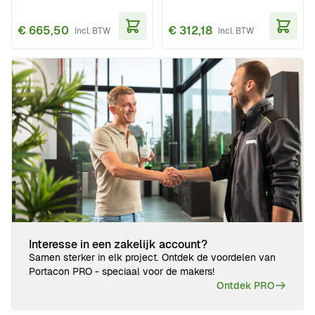
€ 665,50
€ 312,18
In Winkelwagen
In Wi
Interesse in een zakelijk account?
Samen sterker in elk project. Ontdek de voordelen van
Portacon PRO - speciaal voor de makers!
Ontdek PRO