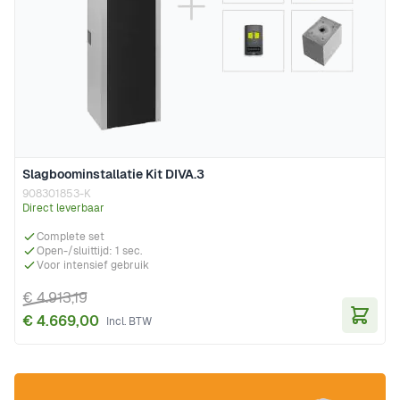
Slagboominstallatie Kit DIVA.3
908301853-K
Direct leverbaar
Complete set
Open-/sluittijd: 1 sec.
Voor intensief gebruik
€ 4.913,19
€ 4.669,00
In Wi