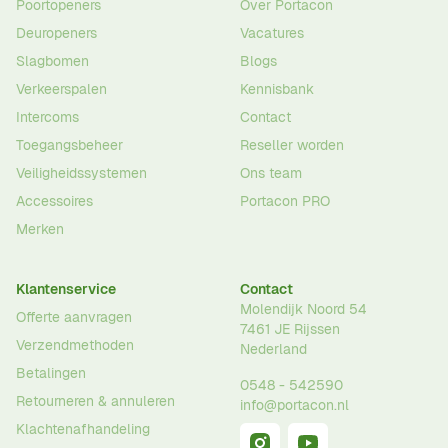
Poortopeners
Over Portacon
Deuropeners
Vacatures
Slagbomen
Blogs
Verkeerspalen
Kennisbank
Intercoms
Contact
Toegangsbeheer
Reseller worden
Veiligheidssystemen
Ons team
Accessoires
Portacon PRO
Merken
Klantenservice
Contact
Molendijk Noord 54
Offerte aanvragen
7461 JE
Rijssen
Verzendmethoden
Nederland
Betalingen
0548 - 542590
Retourneren & annuleren
info@portacon.nl
Klachtenafhandeling