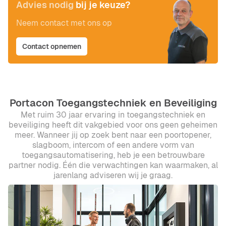
Advies nodig
bij je keuze?
Neem contact met ons op
Contact opnemen
Portacon Toegangstechniek en Beveiliging
Met ruim 30 jaar ervaring in toegangstechniek en
beveiliging heeft dit vakgebied voor ons geen geheimen
meer. Wanneer jij op zoek bent naar een
poortopener
,
slagboom
,
intercom
of een andere vorm van
toegangsautomatisering
, heb je een betrouwbare
partner nodig. Één die verwachtingen kan waarmaken, al
jarenlang adviseren wij je graag.