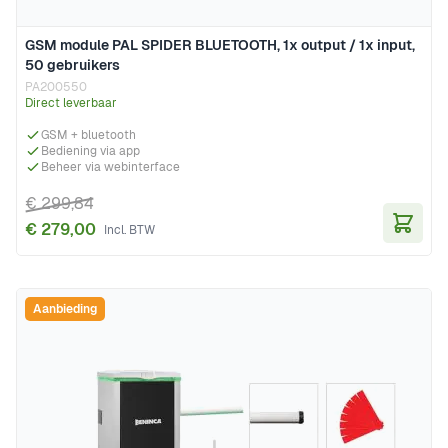
GSM module PAL SPIDER BLUETOOTH, 1x output / 1x input,
50 gebruikers
PA200550
Direct leverbaar
GSM + bluetooth
Bediening via app
Beheer via webinterface
€ 299,84
€ 279,00
In Wi
Aanbieding