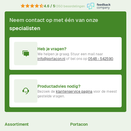
4.6 / 5
1350 beoordelingen
Neem contact op met één van onze
specialisten
Heb je vragen?
We helpen je graag. Stuur een mail naar
info@portacon.nl
of bel ons op
0548 - 542590
.
Productadvies nodig?
Bezoek de
klantenservice pagina
voor de meest
gestelde vragen.
Assortiment
Portacon