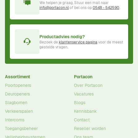
We helpen je graag. Stuur een mail naar
info@portacon.nl
of bel ons op
0548 - 542590
.
Productadvies nodig?
Bezoek de
klantenservice pagina
voor de meest
gestelde vragen.
Assortiment
Portacon
Poortopeners
Over Portacon
Deuropeners
Vacatures
Slagbomen
Blogs
Verkeerspalen
Kennisbank
Intercoms
Contact
Toegangsbeheer
Reseller worden
Veiligheidssystemen
Ons team