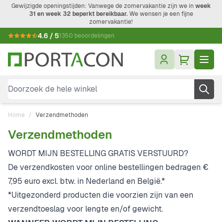
Ga naar de inhoud
Gewijzigde openingstijden: Vanwege de zomervakantie zijn we in
week
31 en week 32 beperkt bereikbaar.
We wensen je een fijne
zomervakantie!
4.6 / 5
1350 beoordelingen
Doorzoek de hele winkel
Home
/
Verzendmethoden
Verzendmethoden
WORDT MIJN BESTELLING GRATIS VERSTUURD?
De verzendkosten voor online bestellingen bedragen €
7,95 euro excl. btw. in Nederland en België.*
*Uitgezonderd producten die voorzien zijn van een
verzendtoeslag voor lengte en/of gewicht.