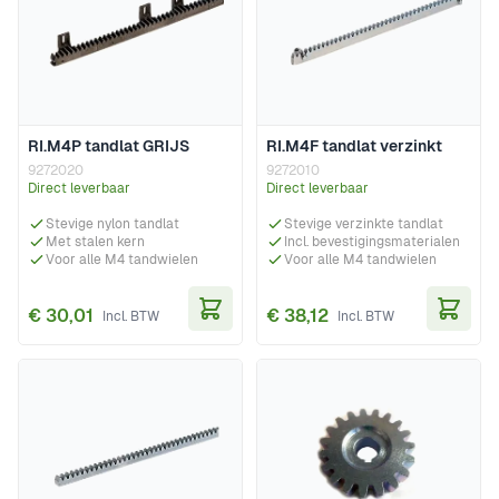
RI.M4P tandlat GRIJS
RI.M4F tandlat verzinkt
9272020
9272010
Direct leverbaar
Direct leverbaar
Stevige nylon tandlat
Stevige verzinkte tandlat
Met stalen kern
Incl. bevestigingsmaterialen
Voor alle M4 tandwielen
Voor alle M4 tandwielen
€ 30,01
€ 38,12
In Winkelwagen
In Wi