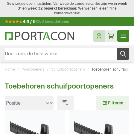
Ga naar de inhoud
Gewijzigde openingstijden: Vanwege de zomervakantie zijn we in
week
31 en week 32 beperkt bereikbaar.
We wensen je een fijne
zomervakantie!
4.6 / 5
1350 beoordelingen
Doorzoek de hele winkel
Home
/
Poortopeners
/
Schuifpoortopeners
/
Toebehoren schuifpoort
Toebehoren schuifpoortopeners
Doorgaan naar productlijst
Filteren