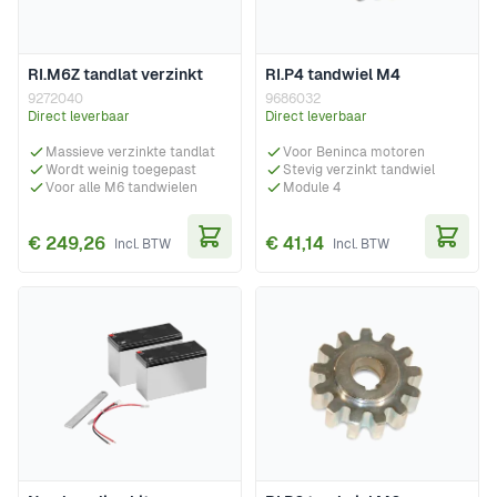
RI.M6Z tandlat verzinkt
RI.P4 tandwiel M4
9272040
9686032
Direct leverbaar
Direct leverbaar
Massieve verzinkte tandlat
Voor Beninca motoren
Wordt weinig toegepast
Stevig verzinkt tandwiel
Voor alle M6 tandwielen
Module 4
€ 249,26
€ 41,14
In Winkelwagen
In Wi