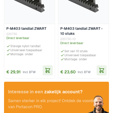
P-M403 tandlat ZWART
P-M403 tandlat ZWART -
10 stuks
220730
Direct leverbaar
220730-10
Direct leverbaar
Stevige nylon tandlat
Universeel toepasbaar
Set van 10 stuks
Montage: onder
Universeel toepasbaar
Montage: onder
€ 29,91
€ 23,60
In Winkelwagen
In Wi
Interesse in een
zakelijk account?
Samen sterker in elk project! Ontdek de voordelen
van Portacon PRO.