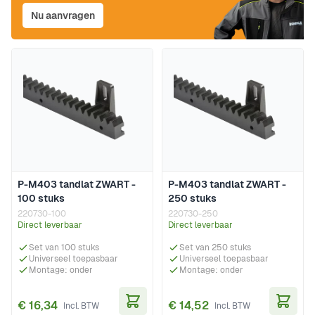
Nu aanvragen
P-M403 tandlat ZWART -
P-M403 tandlat ZWART -
100 stuks
250 stuks
220730-100
220730-250
Direct leverbaar
Direct leverbaar
Set van 100 stuks
Set van 250 stuks
Universeel toepasbaar
Universeel toepasbaar
Montage: onder
Montage: onder
€ 16,34
€ 14,52