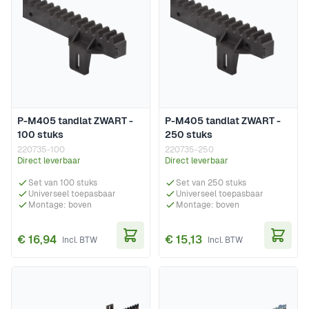
P-M405 tandlat ZWART -
P-M405 tandlat ZWART -
100 stuks
250 stuks
220735-100
220735-250
Direct leverbaar
Direct leverbaar
Set van 100 stuks
Set van 250 stuks
Universeel toepasbaar
Universeel toepasbaar
Montage: boven
Montage: boven
€ 16,94
€ 15,13
In Winkelwagen
In Wi