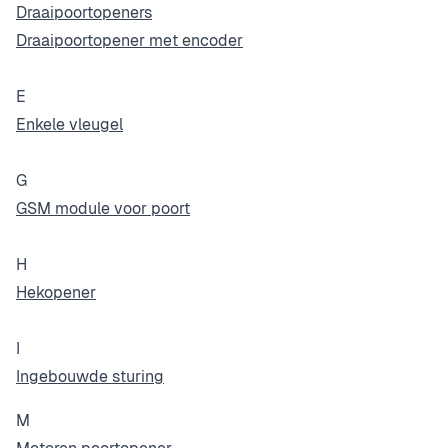
Draaipoortopeners
Draaipoortopener met encoder
E
Enkele vleugel
G
GSM module voor poort
H
Hekopener
I
Ingebouwde sturing
M