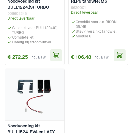
Noodvoeding kit
RI.P6 tandwiel M6
BULL1224.(S) TURBO
9630001
Direct leverbaar
908602345
Direct leverbaar
Geschikt voor o.a. BISON
35/45
Geschikt voor BULL1224.(S)
Stevig verzinkt tandwiel
TURBO
Module 6
Complete kit
Handig bij stroomuitval
€ 272,25
€ 106,48
In Winkelwagen
In Wi
Noodvoeding kit
BULL1524, EVA en LADY