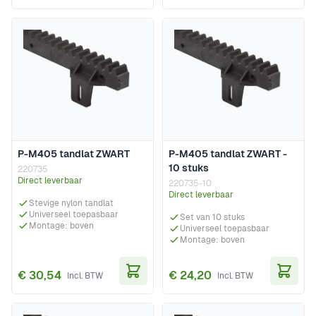
In Winkelwagen
In Wi
P-M405 tandlat ZWART
P-M405 tandlat ZWART -
10 stuks
220735
Direct leverbaar
220735-10
Direct leverbaar
Stevige nylon tandlat
Universeel toepasbaar
Set van 10 stuks
Montage: boven
Universeel toepasbaar
Montage: boven
€ 30,54
€ 24,20
In Winkelwagen
In Wi