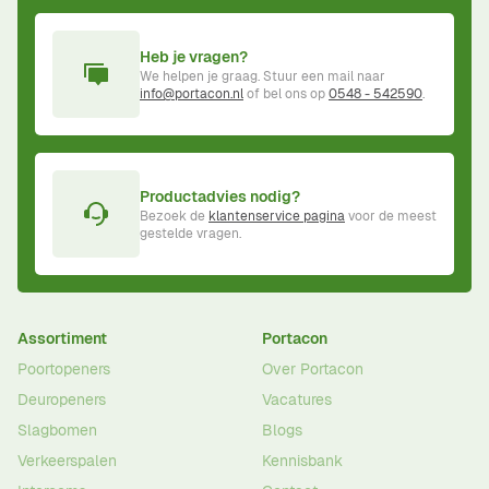
Heb je vragen?
We helpen je graag. Stuur een mail naar
info@portacon.nl
of bel ons op
0548 - 542590
.
Productadvies nodig?
Bezoek de
klantenservice pagina
voor de meest
gestelde vragen.
Assortiment
Portacon
Poortopeners
Over Portacon
Deuropeners
Vacatures
Slagbomen
Blogs
Verkeerspalen
Kennisbank