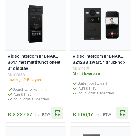
Video intercom IP DNAKE
Video intercom IP DNAKE
S617 met multifunctioneel
S212SB zwart, 1 drukknop
8'' display
DK100115
Direct leverbaar
DK100130
Levertijd 2-5 dagen
Buitenpost zwart
Plug & Play
Gezichtsherkenning
Incl. 5 gratis licenties
Plug & Play
Incl. 5 gratis licenties
€ 2.227,27
€ 506,17
In Winkelwagen
In Wi