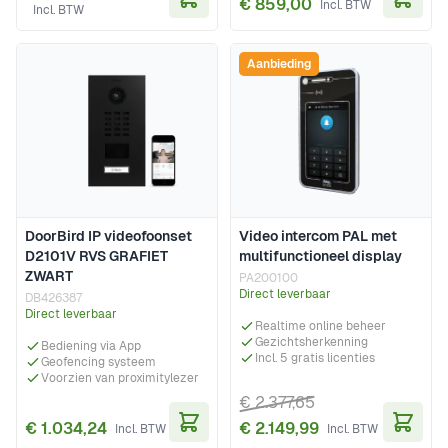
€ 859,00
In Winkelwagen
In Wi
Aanbieding
DoorBird IP videofoonset
Video intercom PAL met
D2101V RVS GRAFIET
multifunctioneel display
ZWART
PA200100
Direct leverbaar
DB426387
Direct leverbaar
Realtime online beheer
Gezichtsherkenning
Bediening via App
Incl. 5 gratis licenties
Geofencing systeem
Voorzien van proximitylezer
€ 2.377,65
€ 1.034,24
€ 2.149,99
In Winkelwagen
In Wi