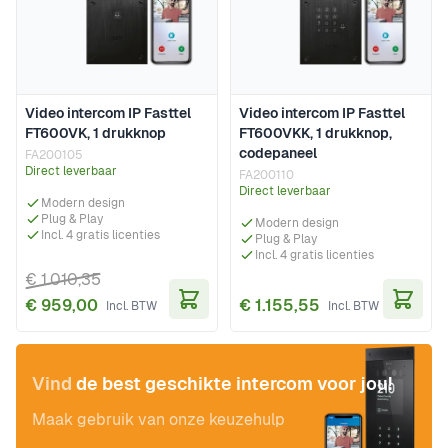
Video intercom IP Fasttel
Video intercom IP Fasttel
FT600VK, 1 drukknop
FT600VKK, 1 drukknop,
codepaneel
FA200105
Direct leverbaar
FA200110
Direct leverbaar
Modern design
Plug & Play
Modern design
Incl. 4 gratis licenties
Plug & Play
Incl. 4 gratis licenties
€ 1.010,35
€ 959,00
€ 1.155,55
In Winkelwagen
In Wi
Vind
de best geschikte intercom voor jou!
Maak gebruik van onze keuzehulp