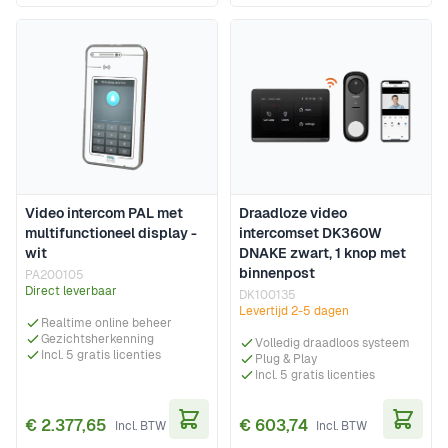
Video intercom PAL met
Draadloze video
multifunctioneel display -
intercomset DK360W
wit
DNAKE zwart, 1 knop met
binnenpost
PA200105
Direct leverbaar
DK100135
Levertijd 2-5 dagen
Realtime online beheer
Gezichtsherkenning
Volledig draadloos systeem
Incl. 5 gratis licenties
Plug & Play
Incl. 5 gratis licenties
€ 2.377,65
€ 603,74
In Winkelwagen
In Wi