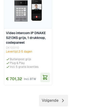
Video intercom IP DNAKE
S213KS grijs, 1 drukknop,
codepaneel
DK100110
Levertijd 2-5 dagen
Buitenpost grijs
Plug & Play
Incl. 5 gratis licenties
€ 701,32
In Winkelwagen
Volgende
Pagina