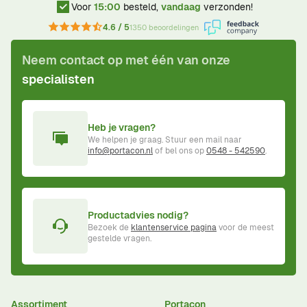
Voor
15:00
besteld,
vandaag
verzonden!
4.6 / 5
1350 beoordelingen
Neem contact op met één van onze
specialisten
Heb je vragen?
We helpen je graag. Stuur een mail naar
info@portacon.nl
of bel ons op
0548 - 542590
.
Productadvies nodig?
Bezoek de
klantenservice pagina
voor de meest
gestelde vragen.
Assortiment
Portacon