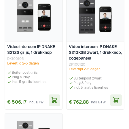
Video intercom IP DNAKE
Video intercom IP DNAKE
S212S grijs, 1 drukknop
S213KSB zwart, 1 drukknop,
codepaneel
DK100105
Levertijd 2-5 dagen
DK100120
Levertijd 2-5 dagen
Buitenpost grijs
Plug & Play
Buitenpost zwart
Incl. 5 gratis licenties
Plug & Play
Incl. 5 gratis licenties
€ 506,17
€ 762,88
In Winkelwagen
In Wi