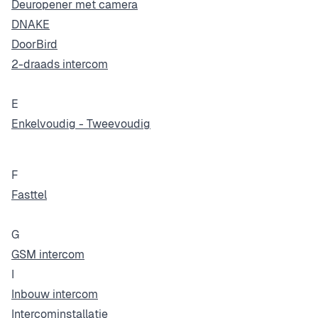
Deuropener met camera
DNAKE
DoorBird
2-draads intercom
E
Enkelvoudig - Tweevoudig
F
Fasttel
G
GSM intercom
I
Inbouw intercom
Intercominstallatie