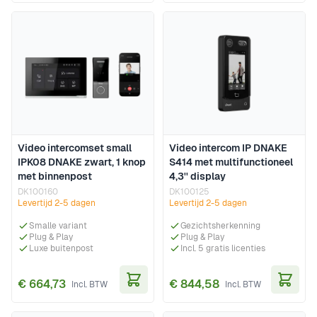
Video intercomset small
Video intercom IP DNAKE
IPK08 DNAKE zwart, 1 knop
S414 met multifunctioneel
met binnenpost
4,3'' display
DK100160
DK100125
Levertijd 2-5 dagen
Levertijd 2-5 dagen
Smalle variant
Gezichtsherkenning
Plug & Play
Plug & Play
Luxe buitenpost
Incl. 5 gratis licenties
€ 664,73
€ 844,58
In Winkelwagen
In Wi