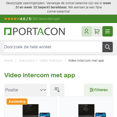
Ga naar de inhoud
Gewijzigde openingstijden: Vanwege de zomervakantie zijn we in
week
31 en week 32 beperkt bereikbaar.
We wensen je een fijne
zomervakantie!
4.6 / 5
1350 beoordelingen
Doorzoek de hele winkel
Home
/
Intercoms
/
Video intercom
/
Video intercom met app
Video intercom met app
Doorgaan naar productlijst
Filteren
Aanbieding