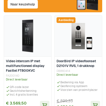
Naar keuzehulp
Aanbieding
Video intercom IP met
DoorBird IP videofoonset
multifunctioneel display
D2101V RVS, 1 drukknop
Fasttel FT800KVC
DB860414
Direct leverbaar
FA200140
Direct leverbaar
Bediening via App
Geofencing systeem
QR-code lezer
Voorzien van proximitylezer
Gezichtsherkenning
Incl. 4 gratis licenties
€ 899,33
€ 3.569,50