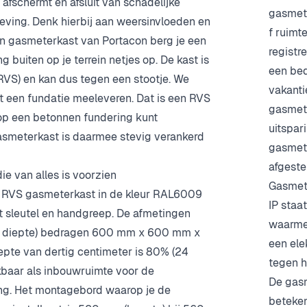
 afschermt en afsluit van schadelijke
gasmete
eving. Denk hierbij aan weersinvloeden en
f ruimt
n gasmeterkast van Portacon berg je een
registr
 buiten op je terrein netjes op. De kast is
een be
 (RVS) en kan dus tegen een stootje. We
vakanti
een fundatie meeleveren. Dat is een RVS
gasmete
op een betonnen fundering kunt
uitspar
smeterkast is daarmee stevig verankerd
gasmete
afgeste
e van alles is voorzien
Gasmet
jn RVS gasmeterkast in de kleur RAL6009
IP staa
et sleutel en handgreep. De afmetingen
waarme
 x diepte) bedragen 600 mm x 600 mm x
een ele
pte van dertig centimeter is 80% (24
tegen h
kbaar als inbouwruimte voor de
De gasm
ng. Het montagebord waarop je de
beteken