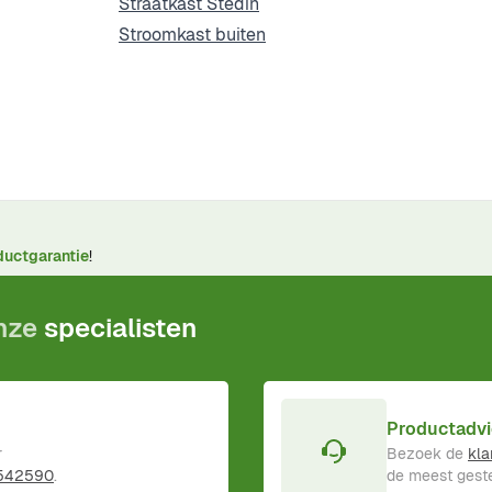
Straatkast Stedin
Stroomkast buiten
ductgarantie
!
onze
specialisten
Productadvi
r
Bezoek de
kla
 542590
.
de meest geste