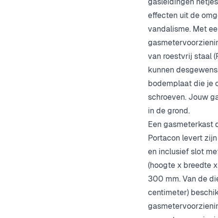
gasleidingen netjes
effecten uit de omg
vandalisme. Met ee
gasmetervoorziening
van roestvrij staal
kunnen desgewenst 
bodemplaat die je 
schroeven. Jouw ga
in de grond.
Een gasmeterkast di
Portacon levert zi
en inclusief slot m
(hoogte x breedte
300 mm. Van de die
centimeter) beschi
gasmetervoorzieni