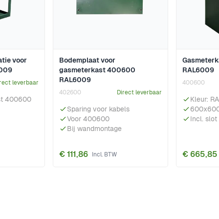
tie voor
Bodemplaat voor
Gasmeterk
009
gasmeterkast 400600
RAL6009
RAL6009
rect leverbaar
400600
402600
Direct leverbaar
st 400600
Kleur: R
Sparing voor kabels
600x600
Voor 400600
Incl. slot
Bij wandmontage
€ 111,86
€ 665,85