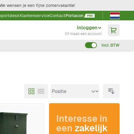
We wensen je een fijne zomervakantie!
Taal kieze
pportdesk
Klantenservice
Contact
Portacon
Inloggen
Of maak een account
Incl. BTW
Interesse in
een
zakelijk