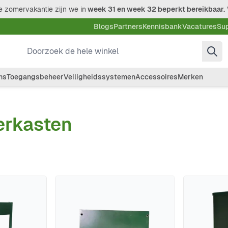
 zomervakantie zijn we in
week 31 en week 32 beperkt bereikbaar.
Blogs
Partners
Kennisbank
Vacatures
Su
Doorzoek de hele winkel
ms
Toegangsbeheer
Veiligheidssystemen
Accessoires
Merken
rkasten