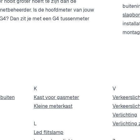
 nooit groter hoeft te zijn dan de
buiteni
netbeheerder. Is de hoofdmeter van jouw
slagbo
 G4? Dan zit je met een G4 tussenmeter
install
montagek
K
V
buiten
Kast voor gasmeter
Verkeerslic
Kleine meterkast
Verkeerslic
Verlichting
L
Verlichting 
Led flitslamp