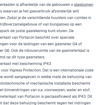
rkasten is afhankelijk van de gebouwen o
slagbomen
es waarvan je het gasverbruik afzonderlijk wilt
eren. Zodat je de verschillende huurders van ruimtes in
drijfsverzamelgebouw of van bungalows op een
epark de juiste gasrekening kunt sturen. De
rkast van Portacon beschikt over speciale
ingen voor de leidingen van een gasmeter G4 of
r G6. Ook de inbouwruimte van de gasmeterkast is
md op dit type gasmeters.
erkast met bescherming IP43
t voor Ingress Protection. Dat is een internationale code
e wordt aangegeven in welke mate de behuizing van
ktrotechnische of mechanische installatie beschermt
et binnendringen van o.a. voorwerpen, water en stof.
eterkast van Portacon is geclassificeerd als IP43. Dit
t dat deze behuizing beschermt tegen het indringen