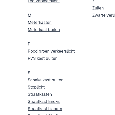
Led verkeerslicht
Z
Zuilen
M
Zwarte verl
Meterkasten
Meterkast buiten
R
Rood groen verkeerslicht
RVS kast buiten
S
Schakelkast buiten
Stoplicht
Straatkasten
Straatkast Enexis
Straatkast Liander