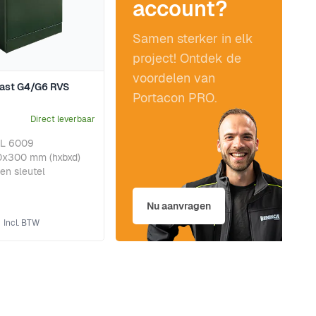
account?
Samen sterker in elk
project! Ontdek de
voordelen van
ast G4/G6 RVS
Portacon PRO.
Direct leverbaar
AL 6009
x300 mm (hxbxd)
 en sleutel
Nu aanvragen