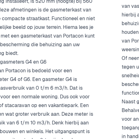
 installeert, is 520 mm (hoogte) bij 560
van vas
deze afmetingen is de gasmeterkast van
hierbij
 compacte straatkast. Functioneel en niet
behuizi
elijke beeld op jouw terrein. Hierna lees je
houden 
 met een gasmeterkast van Portacon kunt
van Po
 bescherming die behuizing aan uw
weersin
g biedt.
Of neem
 gasmeters G4 en G6
tegen u
n Portacon is bedoeld voor een
snelhei
er G4 of G6. Een gasmeter G4 is
bescher
gasverbruik van 0 t/m 6 m3/h. Dat is
functio
voor een normale woning. Dus ook voor
Naast g
of stacaravan op een vakantiepark. Een
Behalve
n wat groter verbruik aan. Deze meter is
voor an
uik van 6 t/m 10 m3/h. Denk hierbij aan
toegang
bouwen en winkels. Het uitgangspunt is
in hand