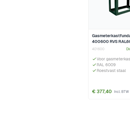
Gasmeterkastfunda
400600 RVS RAL6
401600
Di
Voor gasmeterka
RAL 6009
Roestvast staal
€ 377,40