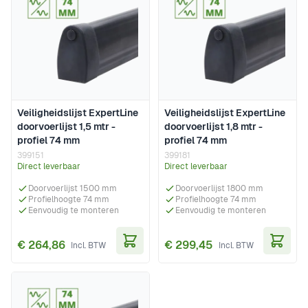
Veiligheidslijst ExpertLine
Veiligheidslijst ExpertLine
doorvoerlijst 1,5 mtr -
doorvoerlijst 1,8 mtr -
profiel 74 mm
profiel 74 mm
399151
399181
Direct leverbaar
Direct leverbaar
Doorvoerlijst 1500 mm
Doorvoerlijst 1800 mm
Profielhoogte 74 mm
Profielhoogte 74 mm
Eenvoudig te monteren
Eenvoudig te monteren
€ 264,86
€ 299,45
In Winkelwagen
In Wi