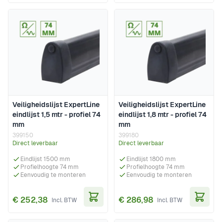
Veiligheidslijst ExpertLine
Veiligheidslijst ExpertLine
eindlijst 1,5 mtr - profiel 74
eindlijst 1,8 mtr - profiel 74
mm
mm
399150
399180
Direct leverbaar
Direct leverbaar
Eindlijst 1500 mm
Eindlijst 1800 mm
Profielhoogte 74 mm
Profielhoogte 74 mm
Eenvoudig te monteren
Eenvoudig te monteren
€ 252,38
€ 286,98
In Winkelwagen
In Wi