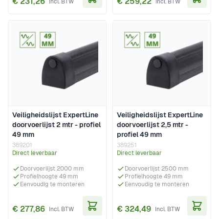
€ 231,26
€ 259,22
In Winkelwagen
In Wi
Veiligheidslijst ExpertLine
Veiligheidslijst ExpertLine
doorvoerlijst 2 mtr - profiel
doorvoerlijst 2,5 mtr -
49 mm
profiel 49 mm
389201
389251
Direct leverbaar
Direct leverbaar
Doorvoerlijst 2000 mm
Doorvoerlijst 2500 mm
Profielhoogte 49 mm
Profielhoogte 49 mm
Eenvoudig te monteren
Eenvoudig te monteren
€ 277,86
€ 324,49
In Winkelwagen
In Wi