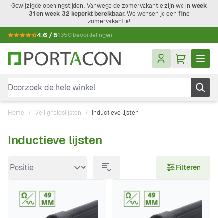
Ga naar de inhoud
Gewijzigde openingstijden: Vanwege de zomervakantie zijn we in
week
31 en week 32 beperkt bereikbaar.
We wensen je een fijne
zomervakantie!
4.6 / 5
1350 beoordelingen
Doorzoek de hele winkel
Home
/
Veiligheids­lijsten
/
Inductieve lijsten
Inductieve lijsten
Doorgaan naar productlijst
Filteren