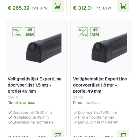
€ 265,39
€ 312,01
In Winkelwagen
In Wi
Veiligheidslijst ExpertLine
Veiligheidslijst ExpertLine
doorvoerlijst 1,5 mtr -
doorvoerlijst 1,8 mtr -
profiel 49 mm
profiel 49 mm
389151
389181
Direct leverbaar
Direct leverbaar
Doorvoerlijst 1500 mm
Doorvoerlijst 1800 mm
Profielhoogte 49 mm
Profielhoogte 49 mm
Eenvoudig te monteren
Eenvoudig te monteren