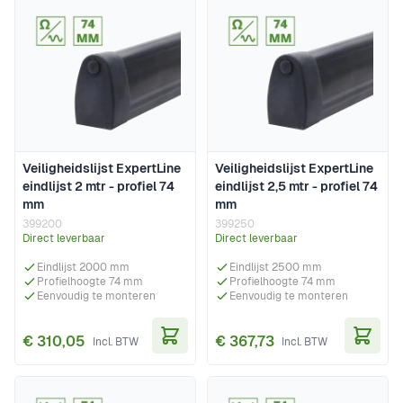
Veiligheidslijst ExpertLine
Veiligheidslijst ExpertLine
eindlijst 2 mtr - profiel 74
eindlijst 2,5 mtr - profiel 74
mm
mm
399200
399250
Direct leverbaar
Direct leverbaar
Eindlijst 2000 mm
Eindlijst 2500 mm
Profielhoogte 74 mm
Profielhoogte 74 mm
Eenvoudig te monteren
Eenvoudig te monteren
€ 310,05
€ 367,73
In Winkelwagen
In Wi