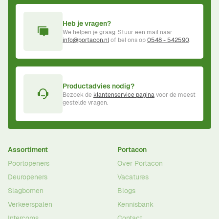
Heb je vragen?
We helpen je graag. Stuur een mail naar
info@portacon.nl
of bel ons op
0548 - 542590
.
Productadvies nodig?
Bezoek de
klantenservice pagina
voor de meest
gestelde vragen.
Assortiment
Portacon
Poortopeners
Over Portacon
Deuropeners
Vacatures
Slagbomen
Blogs
Verkeerspalen
Kennisbank
Intercoms
Contact