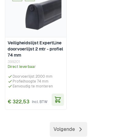
Veiligheidslijst ExpertLine
doorvoerlijst 2 mtr - profiel
74 mm
399201
Direct leverbaar
Doorvoerlijst 2000 mm
Profielhoogte 74 mm
Eenvoudig te monteren
€ 322,53
In Winkelwagen
Volgende
Pagina