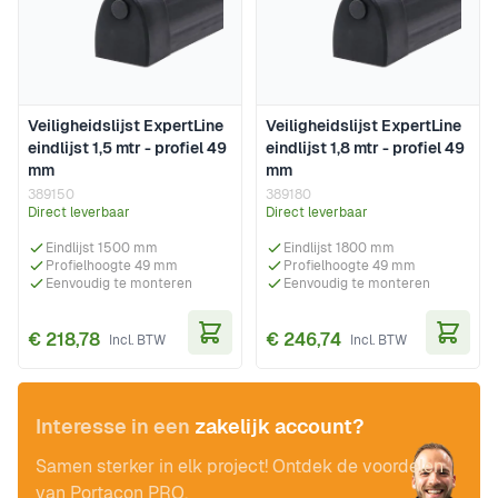
Veiligheidslijst ExpertLine
Veiligheidslijst ExpertLine
eindlijst 1,5 mtr - profiel 49
eindlijst 1,8 mtr - profiel 49
mm
mm
389150
389180
Direct leverbaar
Direct leverbaar
Eindlijst 1500 mm
Eindlijst 1800 mm
Profielhoogte 49 mm
Profielhoogte 49 mm
Eenvoudig te monteren
Eenvoudig te monteren
€ 218,78
€ 246,74
In Winkelwagen
In Wi
Interesse in een
zakelijk account?
Samen sterker in elk project! Ontdek de voordelen
van Portacon PRO.