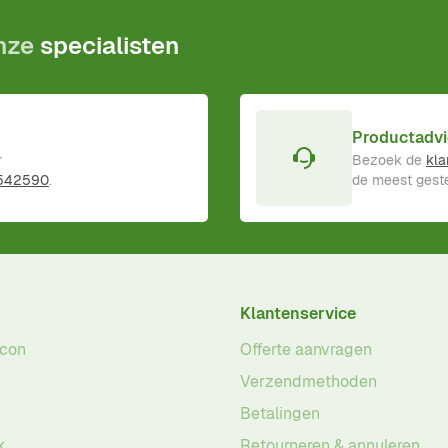
onze
specialisten
Productadvi
r
Bezoek de
kla
 542590
.
de meest geste
Klantenservice
acon
Offerte aanvragen
Verzendmethoden
Betalingen
k
Retourneren & annuleren