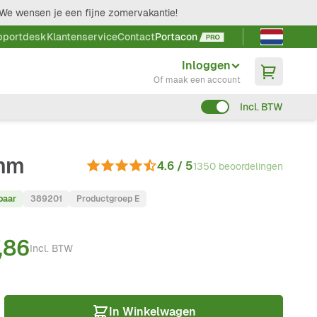
We wensen je een fijne zomervakantie!
Taal kieze
pportdesk
Klantenservice
Contact
Portacon
Inloggen
Of maak een account
Incl. BTW
 mm
4.6 / 5
1350 beoordelingen
baar
389201
Productgroep E
,86
Incl. BTW
In Winkelwagen