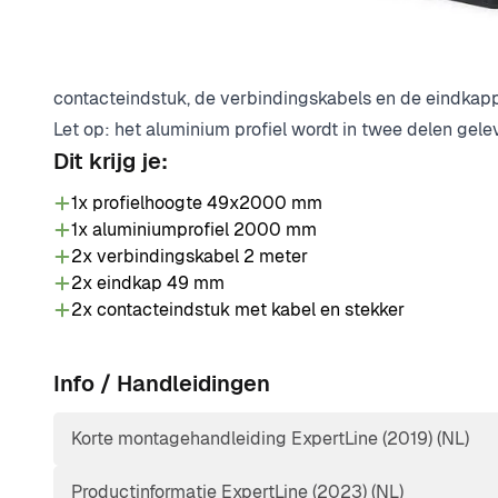
onderdelen. Je hoeft de veiligheidslijst alleen zelf no
Bircher veiligheidslijst is zeer eenvoudig en snel te re
je op de poort, vervolgens bevestig je het profiel op h
contacteindstuk, de verbindingskabels en de eindkap
Let op: het aluminium profiel wordt in twee delen gele
Dit krijg je:
1x profielhoogte 49x2000 mm
1x aluminiumprofiel 2000 mm
2x verbindingskabel 2 meter
2x eindkap 49 mm
2x contacteindstuk met kabel en stekker
Info / Handleidingen
Korte montagehandleiding ExpertLine (2019) (NL)
Productinformatie ExpertLine (2023) (NL)