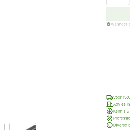
Wanneer e
Voor 15:
Advies i
Kennis &
Professi
Diverse 
w larger image
View larger image