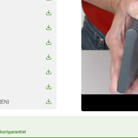
(EN)
ductgarantie
!