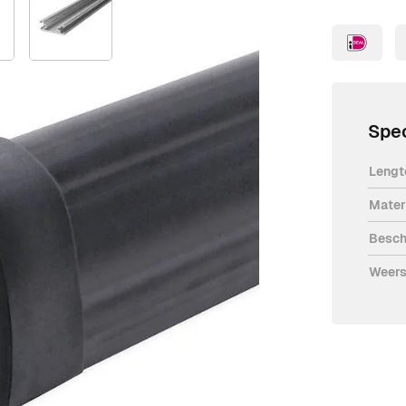
Spec
Lengte
Mater
voerlijst heeft een profiel van 49 mm
Besch
slijst wordt geleverd inclusief 2 meter
Weers
 van 8k2 en ze zijn voorzien van een 2
aan de hoogte Categorie 3
doorvoerlijst ontvang je alle benodigde