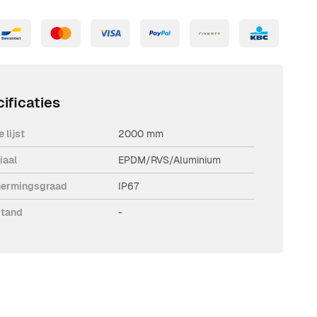
ificaties
 lijst
2000 mm
iaal
EPDM/RVS/Aluminium
ermingsgraad
IP67
tand
-