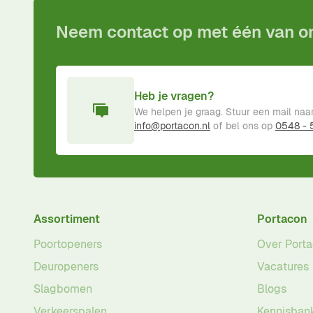
Neem contact op met één van 
Heb je vragen?
We helpen je graag. Stuur een mail naa
info@portacon.nl
of bel ons op
0548 -
Assortiment
Portacon
Poortopeners
Over Port
Deuropeners
Vacatures
Slagbomen
Blogs
Verkeerspalen
Kennisban