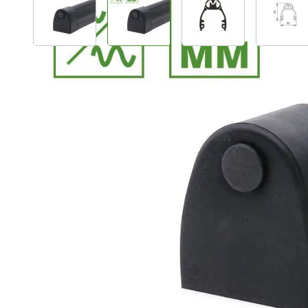
Plus- en minpunten
Doorvoerlijst 2000 mm
Profielhoogte 49 mm
Eenvoudig te monteren
Productomschrijving
Bircher ExpertLine doorvoerlijst van 2000 mm. De door
en is voorzien van een aluminium profiel. De veiligheid
kabel.
De ExpertLine lijsten zijn geschikt voor een weerstand
aderige aansluitkabel. De ExpertLine lijsten voldoen 
veiligheidsnorm.
Bij het bestellen van een complete Bircher ExpertLine 