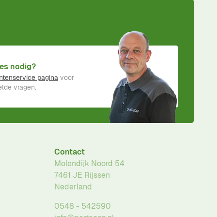
es nodig?
ntenservice pagina
voor
lde vragen.
Contact
Molendijk Noord 54
7461 JE
Rijssen
Nederland
0548 - 542590