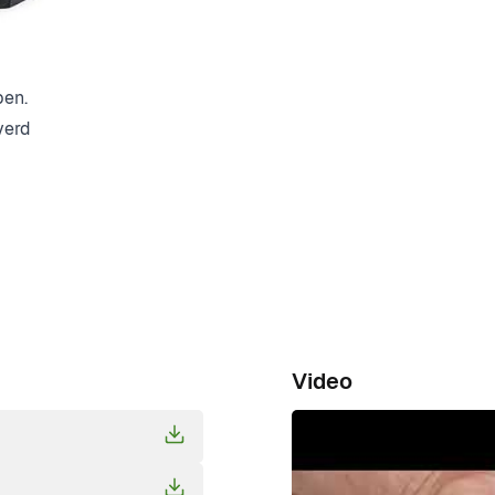
g in elkaar te zetten. De montage van de
aliseren. Het aluminium profiel monteer
et aluminium en plaats je het
pen.
verd
Video