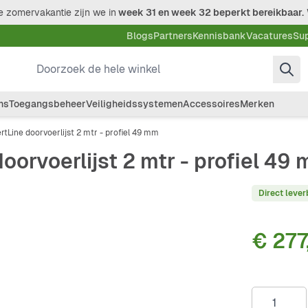
 zomervakantie zijn we in
week 31 en week 32 beperkt bereikbaar.
Blogs
Partners
Kennisbank
Vacatures
Su
Doorzoek de hele winkel
ms
Toegangsbeheer
Veiligheidssystemen
Accessoires
Merken
ertLine doorvoerlijst 2 mtr - profiel 49 mm
doorvoerlijst 2 mtr - profiel 49
Direct lever
€ 277
Aantal