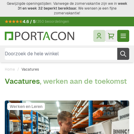
Ga naar de inhoud
Gewijzigde openingstijden: Vanwege de zomervakantie zijn we in
week
31 en week 32 beperkt bereikbaar.
We wensen je een fijne
zomervakantie!
4.6 / 5
1350 beoordelingen
Doorzoek de hele winkel
Home
/
Vacatures
Vacatures
, werken aan de toekomst
Werken en Leren