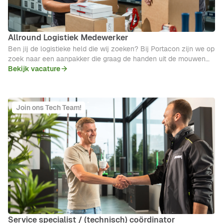
Allround Logistiek Medewerker
Ben jij de logistieke held die wij zoeken? Bij Portacon zijn we op
zoek naar een aanpakker die graag de handen uit de mouwen
steekt en het logistieke proces op rolletjes laat lopen.
Bekijk vacature
Join ons Tech Team!
Service specialist / (technisch) coördinator