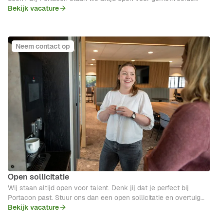
stagiaires.
Bekijk vacature
Neem contact op
Open sollicitatie
Wij staan altijd open voor talent. Denk jij dat je perfect bij
Portacon past. Stuur ons dan een open sollicitatie en overtuig
ons waarom jij ons team zou moeten versterken. Wie weet
Bekijk vacature
maken we binnenkort kennis!