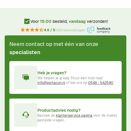
Voor
15:00
besteld,
vandaag
verzonden!
4.6 / 5
1350 beoordelingen
Neem contact op met één van onze
specialisten
Heb je vragen?
We helpen je graag. Stuur een mail naar
info@portacon.nl
of bel ons op
0548 - 542590
.
Productadvies nodig?
Bezoek de
klantenservice pagina
voor de meest
gestelde vragen.