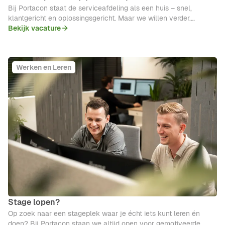
Bij Portacon staat de serviceafdeling als een huis – snel,
klantgericht en oplossingsgericht. Maar we willen verder.
Slimmer, schaalbaarder en toekomstbestendig. Daarom zoeken
Bekijk vacature
we een aanpakker!
Werken en Leren
Stage lopen?
Op zoek naar een stageplek waar je écht iets kunt leren én
doen? Bij Portacon staan we altijd open voor gemotiveerde