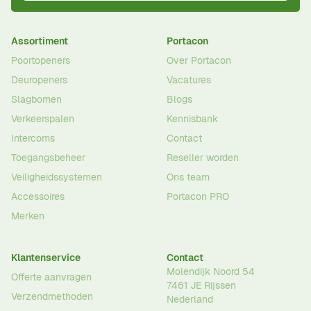
Assortiment
Portacon
Poortopeners
Over Portacon
Deuropeners
Vacatures
Slagbomen
Blogs
Verkeerspalen
Kennisbank
Intercoms
Contact
Toegangsbeheer
Reseller worden
Veiligheidssystemen
Ons team
Accessoires
Portacon PRO
Merken
Klantenservice
Contact
Molendijk Noord 54
Offerte aanvragen
7461 JE
Rijssen
Verzendmethoden
Nederland