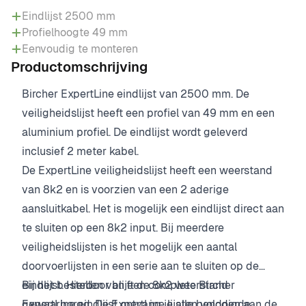
Eindlijst 2500 mm
Profielhoogte 49 mm
Eenvoudig te monteren
Productomschrijving
Bircher ExpertLine eindlijst van 2500 mm. De
veiligheidslijst heeft een profiel van 49 mm en een
aluminium profiel. De eindlijst wordt geleverd
inclusief 2 meter kabel.
De ExpertLine veiligheidslijst heeft een weerstand
van 8k2 en is voorzien van een 2 aderige
aansluitkabel. Het is mogelijk een eindlijst direct aan
te sluiten op een 8k2 input. Bij meerdere
veiligheidslijsten is het mogelijk een aantal
doorvoerlijsten in een serie aan te sluiten op de
eindlijst. Hierdoor blijft de 8k2 weerstand
Bij het bestellen van een complete Bircher
gewaarborgd. De ExpertLine lijsten voldoen aan de
ExpertLine eindlijst ontvang je alle benodigde