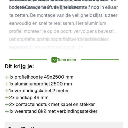
hoogte Categorie 3 veiligheidsnorm.
onderdelen. Je hoeft de lijst alleen zelf nog in elkaar
te zetten. De montage van de veiligheidslijst is zeer
eenvoudig en snel te realiseren. Het aluminium
profiel monteer je op de poort, vervolgens bevestig
je het profiel op het aluminium en plaats je de
Let op: het aluminium profiel wordt in drie delen
weerstand, het contacteindstuk, de
geleverd
verbindingskabel en de eindkappen.
Toon meer
Dit krijg je:
1x profielhoogte 49x2500 mm
1x aluminiumprofiel 2500 mm
1x verbindingskabel 2 meter
2x eindkap 49 mm
2x contacteindstuk met kabel en stekker
1x weerstand 8k2 met verbindingsstekker