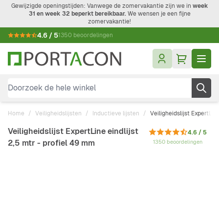
Ga naar de inhoud
Gewijzigde openingstijden: Vanwege de zomervakantie zijn we in
week
31 en week 32 beperkt bereikbaar.
We wensen je een fijne
zomervakantie!
4.6 / 5
1350 beoordelingen
Doorzoek de hele winkel
Home
/
Veiligheidslijsten
/
Inductieve lijsten
/
Veiligheidslijst ExpertLin
Veiligheidslijst ExpertLine eindlijst
4.6 / 5
2,5 mtr - profiel 49 mm
1350 beoordelingen