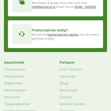
We helpen je graag. Stuur een mail naar
info@portacon.nl
of bel ons op
0548 - 542590
.
Productadvies nodig?
Bezoek de
klantenservice pagina
voor de meest
gestelde vragen.
Assortiment
Portacon
Poortopeners
Over Portacon
Deuropeners
Vacatures
Slagbomen
Blogs
Verkeerspalen
Kennisbank
Intercoms
Contact
Toegangsbeheer
Reseller worden