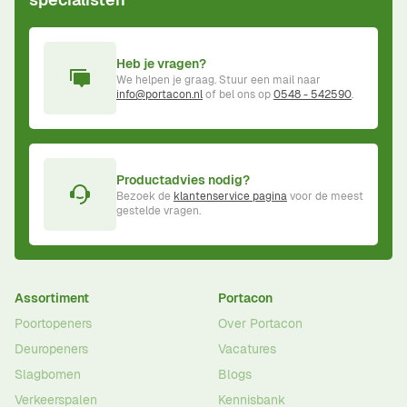
Heb je vragen?
We helpen je graag. Stuur een mail naar
info@portacon.nl
of bel ons op
0548 - 542590
.
Productadvies nodig?
Bezoek de
klantenservice pagina
voor de meest
gestelde vragen.
Assortiment
Portacon
Poortopeners
Over Portacon
Deuropeners
Vacatures
Slagbomen
Blogs
Verkeerspalen
Kennisbank