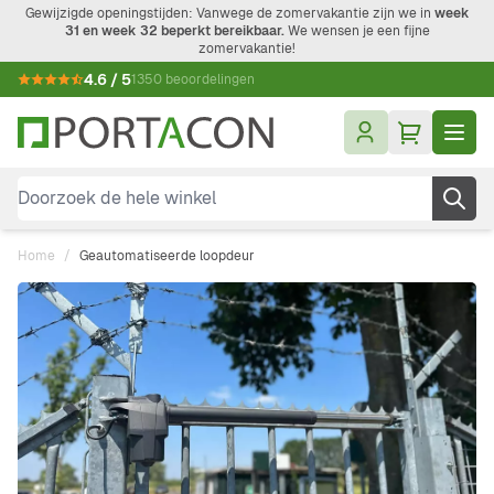
Ga naar de inhoud
Gewijzigde openingstijden: Vanwege de zomervakantie zijn we in
week
31 en week 32 beperkt bereikbaar.
We wensen je een fijne
zomervakantie!
4.6 / 5
1350 beoordelingen
Doorzoek de hele winkel
Home
/
Geautomatiseerde loopdeur