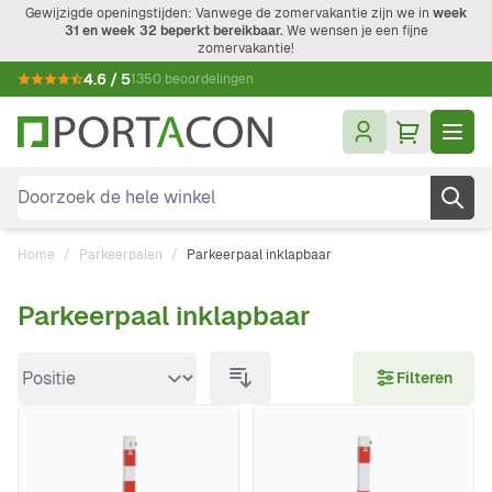
Ga naar de inhoud
Gewijzigde openingstijden: Vanwege de zomervakantie zijn we in
week
31 en week 32 beperkt bereikbaar.
We wensen je een fijne
zomervakantie!
4.6 / 5
1350 beoordelingen
Doorzoek de hele winkel
Home
/
Parkeerpalen
/
Parkeerpaal inklapbaar
Parkeerpaal inklapbaar
Doorgaan naar productlijst
Filteren