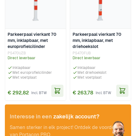
Parkeerpaal vierkant 70
Parkeerpaal vierkant 70
mm, inklapbaar, met
mm, inklapbaar, met
europrofielcilinder
driehoekslot
PS470UZB
PS470FUB
Direct leverbaar
Direct leverbaar
Inklapbaar
Inklapbaar
Met europrofielcilinder
Met driehoekslot
Met voetplaat
Met voetplaat
€ 292,82
€ 263,78
In Winkelwagen
In Wi
Interesse in een
zakelijk account?
Samen sterker in elk project! Ontdek de voordelen
van Portacon PRO.