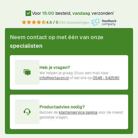
Voor
15:00
besteld,
vandaag
verzonden!
4.6 / 5
1350 beoordelingen
Neem contact op met één van onze
specialisten
Heb je vragen?
We helpen je graag. Stuur een mail naar
info@portacon.nl
of bel ons op
0548 - 542590
.
Productadvies nodig?
Bezoek de
klantenservice pagina
voor de meest
gestelde vragen.