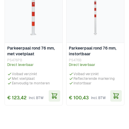
Parkeerpaal rond 76 mm,
Parkeerpaal rond 76 mm,
met voetplaat
instortbaar
PS476PB
PS476B
Direct leverbaar
Direct leverbaar
Volbad verzinkt
Volbad verzinkt
Met voetplaat
Reflecterende markering
Eenvoudig te monteren
Instortbaar
€ 123,42
€ 100,43
In Winkelwagen
In Wi