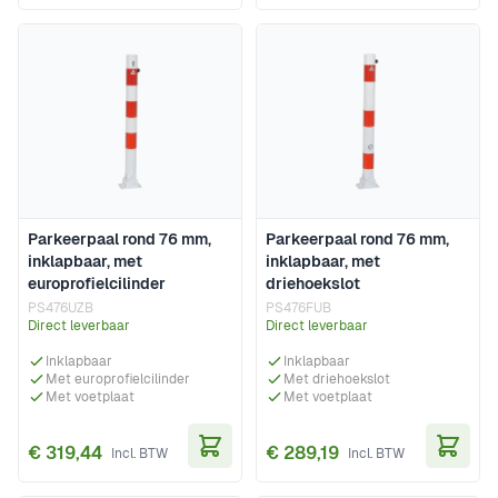
Parkeerpaal rond 76 mm,
Parkeerpaal rond 76 mm,
inklapbaar, met
inklapbaar, met
europrofielcilinder
driehoekslot
PS476UZB
PS476FUB
Direct leverbaar
Direct leverbaar
Inklapbaar
Inklapbaar
Met europrofielcilinder
Met driehoekslot
Met voetplaat
Met voetplaat
€ 319,44
€ 289,19
In Winkelwagen
In Wi