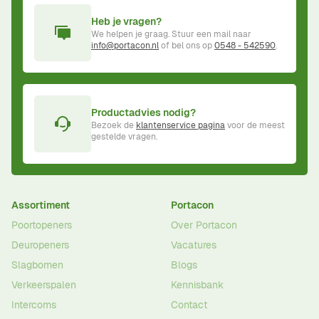
Heb je vragen?
We helpen je graag. Stuur een mail naar
info@portacon.nl
of bel ons op
0548 - 542590
.
Productadvies nodig?
Bezoek de
klantenservice pagina
voor de meest
gestelde vragen.
Assortiment
Portacon
Poortopeners
Over Portacon
Deuropeners
Vacatures
Slagbomen
Blogs
Verkeerspalen
Kennisbank
Intercoms
Contact