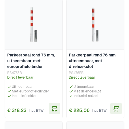
Parkeerpaal rond 76 mm,
Parkeerpaal rond 76 mm,
uitneembaar, met
uitneembaar, met
europrofielcilinder
driehoekslot
PS476ZB
PS476FB
Direct leverbaar
Direct leverbaar
Uitneembaar
Uitneembaar
Met europrofielcilinder
Met driehoekslot
Inclusief sokkel
Inclusief sokkel
€ 318,23
€ 225,06
In Winkelwagen
In Wi