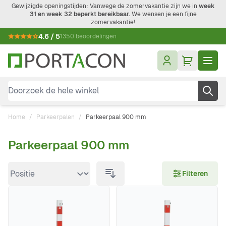
Ga naar de inhoud
Gewijzigde openingstijden: Vanwege de zomervakantie zijn we in
week
31 en week 32 beperkt bereikbaar.
We wensen je een fijne
zomervakantie!
4.6 / 5
1350 beoordelingen
Doorzoek de hele winkel
Home
/
Parkeerpalen
/
Parkeerpaal 900 mm
Parkeerpaal 900 mm
Doorgaan naar productlijst
Filteren