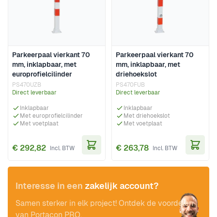
Parkeerpaal vierkant 70
Parkeerpaal vierkant 70
mm, inklapbaar, met
mm, inklapbaar, met
europrofielcilinder
driehoekslot
PS470UZB
PS470FUB
Direct leverbaar
Direct leverbaar
Inklapbaar
Inklapbaar
Met europrofielcilinder
Met driehoekslot
Met voetplaat
Met voetplaat
€ 292,82
€ 263,78
In Winkelwagen
In Wi
Interesse in een
zakelijk account?
Samen sterker in elk project! Ontdek de voordelen
van Portacon PRO.