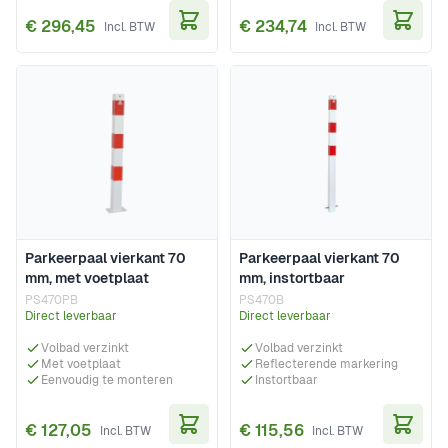
€ 296,45
€ 234,74
In Winkelwagen
In Wi
Parkeerpaal vierkant 70
Parkeerpaal vierkant 70
mm, met voetplaat
mm, instortbaar
PS470PB
PS470B
Direct leverbaar
Direct leverbaar
Volbad verzinkt
Volbad verzinkt
Met voetplaat
Reflecterende markering
Eenvoudig te monteren
Instortbaar
€ 127,05
€ 115,56
In Winkelwagen
In Wi