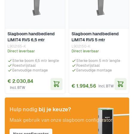
Slagboom handbediend
Slagboom handbediend
LIMIT4 RVS 6,5 mtr
LIMIT4 RVS 5 mtr
L902165-K
L902150-K
Direct leverbaar
Direct leverbaar
Sterke boom 6,5 mtr lengte
Sterke boom 5 mtr lengte
Roestvrijstaal
Roestvrijstaal
Eenvoudige montage
Eenvoudige montage
€ 2.030,84
€ 1.994,56
In Winkelwagen
In Wi
Hulp nodig
bij je keuze?
Maak gebruik van onze slagboom configurator