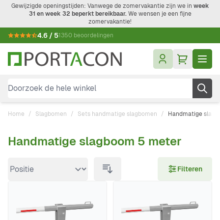
Ga naar de inhoud
Gewijzigde openingstijden: Vanwege de zomervakantie zijn we in
week
31 en week 32 beperkt bereikbaar.
We wensen je een fijne
zomervakantie!
4.6 / 5
1350 beoordelingen
Doorzoek de hele winkel
Home
/
Slagbomen
/
Sets handmatige slagbomen
/
Handmatige slagb
Handmatige slagboom 5 meter
Doorgaan naar productlijst
Filteren