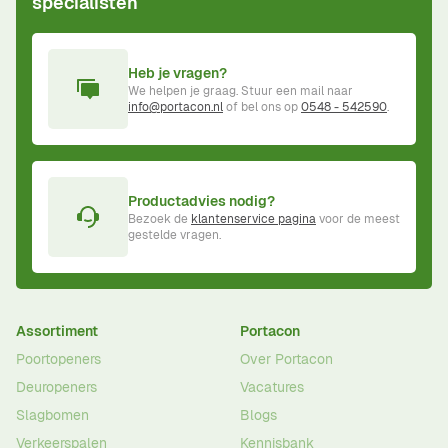
specialisten
Heb je vragen?
We helpen je graag. Stuur een mail naar
info@portacon.nl
of bel ons op
0548 - 542590
.
Productadvies nodig?
Bezoek de
klantenservice pagina
voor de meest
gestelde vragen.
Assortiment
Portacon
Poortopeners
Over Portacon
Deuropeners
Vacatures
Slagbomen
Blogs
Verkeerspalen
Kennisbank