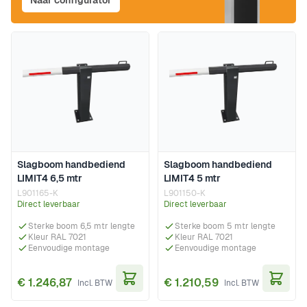
Naar configurator
Slagboom handbediend
Slagboom handbediend
LIMIT4 6,5 mtr
LIMIT4 5 mtr
L901165-K
L901150-K
Direct leverbaar
Direct leverbaar
Sterke boom 6,5 mtr lengte
Sterke boom 5 mtr lengte
Kleur RAL 7021
Kleur RAL 7021
Eenvoudige montage
Eenvoudige montage
€ 1.246,87
€ 1.210,59
In Winkelwagen
In Wi