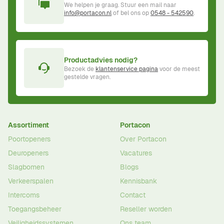
We helpen je graag. Stuur een mail naar
info@portacon.nl
of bel ons op
0548 - 542590
.
Productadvies nodig?
Bezoek de
klantenservice pagina
voor de meest
gestelde vragen.
Assortiment
Portacon
Poortopeners
Over Portacon
Deuropeners
Vacatures
Slagbomen
Blogs
Verkeerspalen
Kennisbank
Intercoms
Contact
Toegangsbeheer
Reseller worden
Veiligheidssystemen
Ons team