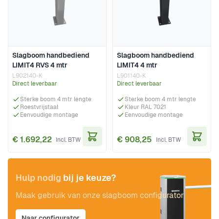
Slagboom handbediend
Slagboom handbediend
LIMIT4 RVS 4 mtr
LIMIT4 4 mtr
L902140-K
L901140-K
Direct leverbaar
Direct leverbaar
Sterke boom 4 mtr lengte
Sterke boom 4 mtr lengte
Roestvrijstaal
Kleur RAL 7021
Eenvoudige montage
Eenvoudige montage
€ 1.692,22
€ 908,25
In Winkelwagen
In Wi
Hulp nodig
bij je keuze?
Maak gebruik van onze slagboom configurator
Naar configurator