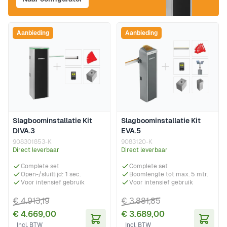
Aanbieding
Aanbieding
Slagboominstallatie Kit
Slagboominstallatie Kit
DIVA.3
EVA.5
908301853-K
9083120-K
Direct leverbaar
Direct leverbaar
Complete set
Complete set
Open-/sluittijd: 1 sec.
Boomlengte tot max. 5 mtr.
Voor intensief gebruik
Voor intensief gebruik
€ 4.913,19
€ 3.881,85
€ 4.669,00
€ 3.689,00