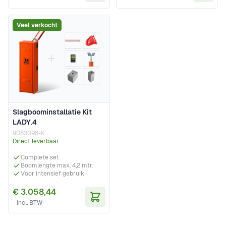
In Winkelwagen
In Wi
Veel verkocht
Slagboominstallatie Kit
LADY.4
9083098-K
Direct leverbaar
Complete set
Boomlengte max. 4,2 mtr.
Voor intensief gebruik
€ 3.058,44
In Winkelwagen