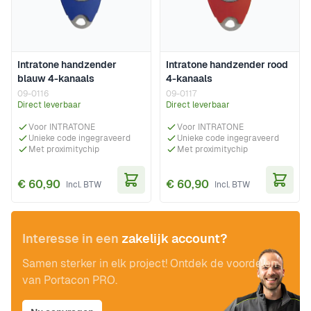
Intratone handzender
Intratone handzender rood
blauw 4-kanaals
4-kanaals
09-0116
09-0117
Direct leverbaar
Direct leverbaar
Voor INTRATONE
Voor INTRATONE
Unieke code ingegraveerd
Unieke code ingegraveerd
Met proximitychip
Met proximitychip
€ 60,90
€ 60,90
In Winkelwagen
In Wi
Interesse in een
zakelijk account?
Samen sterker in elk project! Ontdek de voordelen
van Portacon PRO.