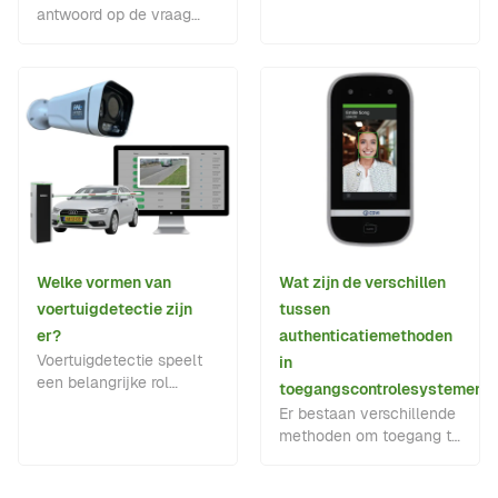
intercomsystemen en
antwoord op de vraag
andere draadloze
wie, waar en wanneer
communicatieoplossingen.
een terrein of gebouw
mag betreden.
Welke vormen van
Wat zijn de verschillen
voertuigdetectie zijn
tussen
er?
authenticatiemethoden
Voertuigdetectie speelt
in
een belangrijke rol
toegangscontrolesystemen?
binnen
Er bestaan verschillende
toegangsautomatisering
methoden om toegang te
en terreinbeveiliging.
verlenen in deze
systemen, elk met hun