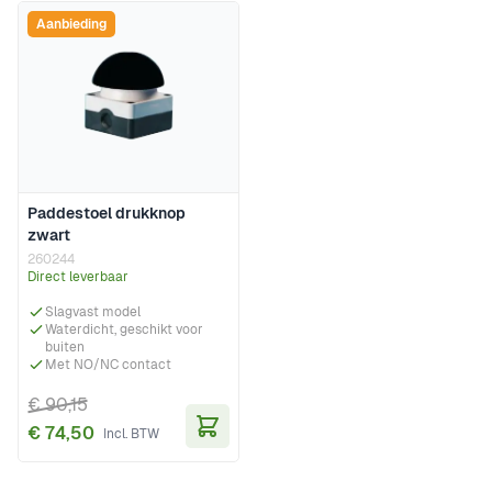
Aanbieding
Paddestoel drukknop
zwart
260244
Direct leverbaar
Slagvast model
Waterdicht, geschikt voor
buiten
Met NO/NC contact
€ 90,15
€ 74,50
In Winkelwagen