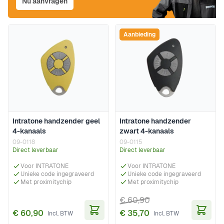
Nu aanvragen
Aanbieding
Intratone handzender geel
Intratone handzender
4-kanaals
zwart 4-kanaals
09-0118
09-0115
Direct leverbaar
Direct leverbaar
Voor INTRATONE
Voor INTRATONE
Unieke code ingegraveerd
Unieke code ingegraveerd
Met proximitychip
Met proximitychip
€ 60,90
€ 60,90
€ 35,70
In Winkelwagen
In Wi