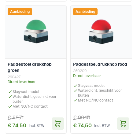
Aanbieding
Aanbieding
Paddestoel drukknop
Paddestoel drukknop rood
groen
260209
Direct leverbaar
260427
Direct leverbaar
Slagvast model
Waterdicht, geschikt voor
Slagvast model
buiten
Waterdicht, geschikt voor
Met NO/NC contact
buiten
Met NO/NC contact
€ 98,71
€ 90,15
€ 74,50
€ 74,50
In Winkelwagen
In Wi