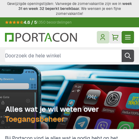
Ga naar de inhoud
Gewijzigde openingstijden: Vanwege de zomervakantie zijn we in
week
31 en week 32 beperkt bereikbaar.
We wensen je een fijne
zomervakantie!
4.6 / 5
1350 beoordelingen
Doorzoek de hele winkel
Alles wat je wil weten over
Toegangsbeheer
Bij Portacon vind je alles wat je nodig hebt op het