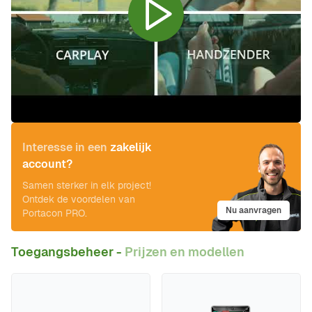
Interesse in een
zakelijk
account?
Samen sterker in elk project!
Ontdek de voordelen van
Nu aanvragen
Portacon PRO.
Toegangsbeheer -
Prijzen en modellen