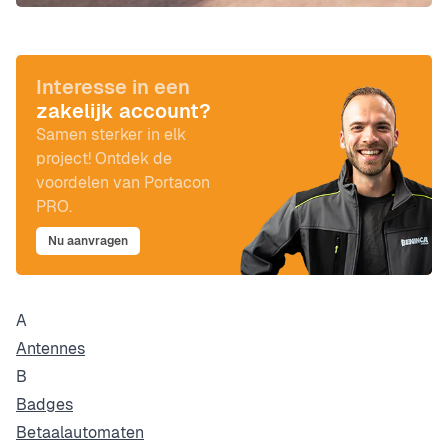
Interesse in een
zakelijk account?
Samen sterker in elk
project! Ontdek de
voordelen van Portacon
PRO.
Nu aanvragen
A
Antennes
B
Badges
Betaalautomaten