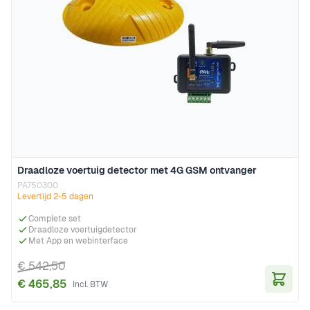
Draadloze voertuig detector met 4G GSM ontvanger
PA750300
Levertijd 2-5 dagen
Complete set
Draadloze voertuigdetector
Met App en webinterface
€ 542,50
€ 465,85
In Wi