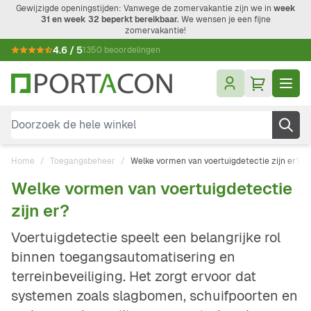
Ga naar de inhoud
Gewijzigde openingstijden: Vanwege de zomervakantie zijn we in
week
31 en week 32 beperkt bereikbaar.
We wensen je een fijne
zomervakantie!
4.6 / 5
1350 beoordelingen
Doorzoek de hele winkel
Home
/
Toegangsbeheer
/
Welke vormen van voertuigdetectie zijn er?
Welke vormen van voertuigdetectie
zijn er?
Voertuigdetectie speelt een belangrijke rol
binnen toegangsautomatisering en
terreinbeveiliging. Het zorgt ervoor dat
systemen zoals slagbomen, schuifpoorten en