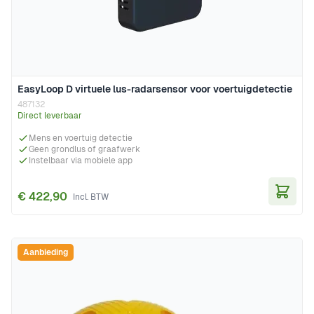
EasyLoop D virtuele lus-radarsensor voor voertuigdetectie
487132
Direct leverbaar
Mens en voertuig detectie
Geen grondlus of graafwerk
Instelbaar via mobiele app
€ 422,90
In Wi
Aanbieding