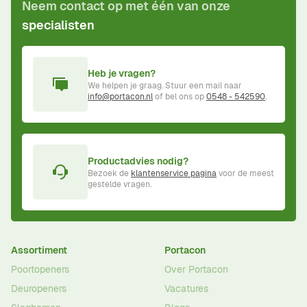
Neem contact op met één van onze
specialisten
Heb je vragen?
We helpen je graag. Stuur een mail naar
info@portacon.nl
of bel ons op
0548 - 542590
.
Productadvies nodig?
Bezoek de
klantenservice pagina
voor de meest
gestelde vragen.
Assortiment
Portacon
Poortopeners
Over Portacon
Deuropeners
Vacatures