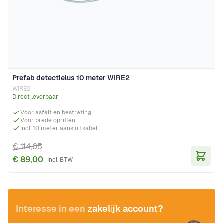
Prefab detectielus 10 meter WIRE2
WIRE2
Direct leverbaar
Voor asfalt en bestrating
Voor brede opritten
Incl. 10 meter aansluitkabel
€ 114,65
€ 89,00
In Wi
Interesse in een
zakelijk account?