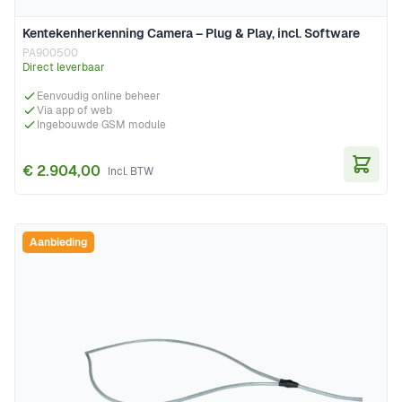
Kentekenherkenning Camera – Plug & Play, incl. Software
PA900500
Direct leverbaar
Eenvoudig online beheer
Via app of web
Ingebouwde GSM module
€ 2.904,00
In Wi
Aanbieding