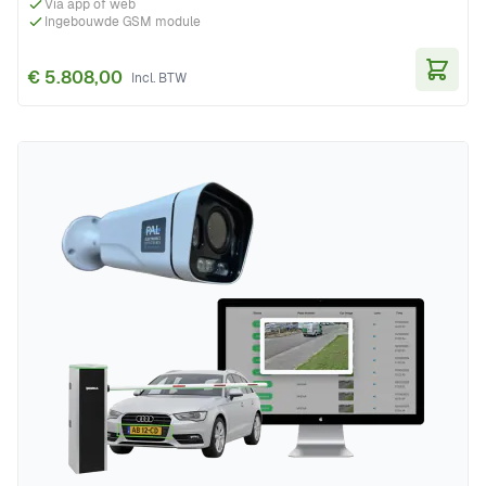
Via app of web
Ingebouwde GSM module
€ 5.808,00
In Wi