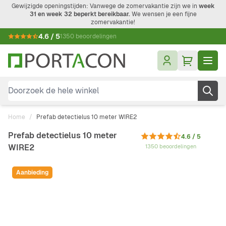
Ga naar de inhoud
Gewijzigde openingstijden: Vanwege de zomervakantie zijn we in
week
31 en week 32 beperkt bereikbaar.
We wensen je een fijne
zomervakantie!
4.6 / 5
1350 beoordelingen
Doorzoek de hele winkel
Home
/
Prefab detectielus 10 meter WIRE2
Prefab detectielus 10 meter
4.6 / 5
WIRE2
1350 beoordelingen
Aanbieding