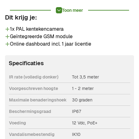
staan niet op de productafbeelding.
Toon meer
Dit krijg je:
1x PAL kentekencamera
Geïntegreerde GSM module
Online dashboard incl. 1 jaar licentie
Specificaties
IR rate (volledig donker)
Tot 3,5 meter
Voorgeschreven hoogte
1 - 2 meter
Maximale benaderingshoek
30 graden
Beschermingsgraad
IP67
Voeding
12 Vdc, PoE+
Vandalismebestendig
IK10