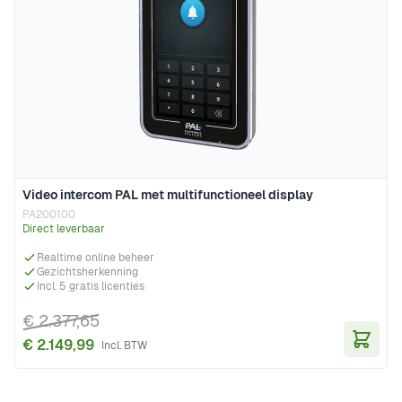
Video intercom PAL met multifunctioneel display
PA200100
Direct leverbaar
Realtime online beheer
Gezichtsherkenning
Incl. 5 gratis licenties
€ 2.377,65
€ 2.149,99
In Wi