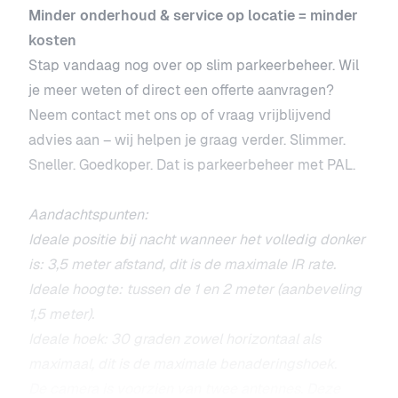
Minder onderhoud & service op locatie = minder
kosten
Stap vandaag nog over op slim parkeerbeheer. Wil
je meer weten of direct een offerte aanvragen?
Neem contact met ons op of vraag vrijblijvend
advies aan – wij helpen je graag verder. Slimmer.
Sneller. Goedkoper. Dat is parkeerbeheer met PAL.
Aandachtspunten:
Ideale positie bij nacht wanneer het volledig donker
is: 3,5 meter afstand, dit is de maximale IR rate.
Ideale hoogte: tu
ssen de 1 en 2 meter (aanbeveling
1,5 meter).
Ideale hoek: 30 graden zowel horizontaal als
maximaal, dit is de m
aximale benaderingshoek.
De camera is voorzien van twee antennes. Deze