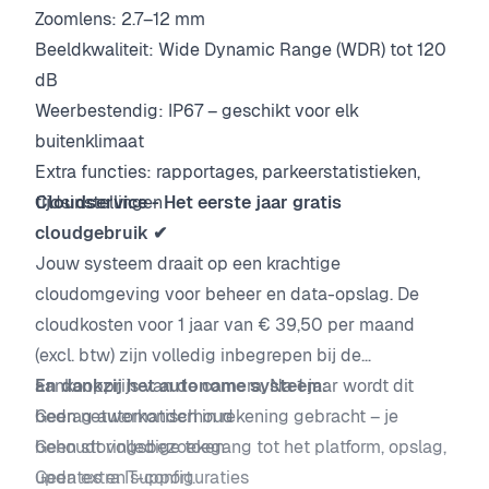
Zoomlens: 2.7–12 mm
Beeldkwaliteit: Wide Dynamic Range (WDR) tot 120
dB
Weerbestendig: IP67 – geschikt voor elk
buitenklimaat
Extra functies: rapportages, parkeerstatistieken,
tijdsinstellingen
Cloudservice - Het eerste jaar gratis
cloudgebruik ✔
Jouw systeem draait op een krachtige
cloudomgeving voor beheer en data-opslag. De
cloudkosten voor 1 jaar van € 39,50 per maand
(excl. btw) zijn volledig inbegrepen bij de
aankoopprijs van de camera. Na 1 jaar wordt dit
En dankzij het autonome systeem:
bedrag automatisch in rekening gebracht – je
Geen netwerkonderhoud
behoudt volledige toegang tot het platform, opslag,
Geen storingsbezoeken
updates en support.
Geen extra IT-configuraties