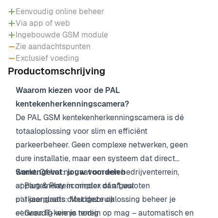
Eenvoudig online beheer
Via app of web
Ingebouwde GSM module
Zie aandachtspunten
Exclusief voeding
Productomschrijving
Waarom kiezen voor de PAL
kentekenherkenningscamera?
De PAL GSM kentekenherkenningscamera is dé
totaaloplossing voor slim en efficiënt
parkeerbeheer. Geen complexe netwerken, geen
dure installatie, maar een systeem dat direct
werkt. Of het nu gaat om een bedrijventerrein,
Samengevat: jouw voordelen
appartementencomplex of afgesloten
✅ Plug & Play in minder dan 1 uur
parkeerplaats: Met deze oplossing beheer je
✅ 1 jaar gratis cloudgebruik
eenvoudig wie je terrein op mag – automatisch en
✅ Geen IT-kennis nodig