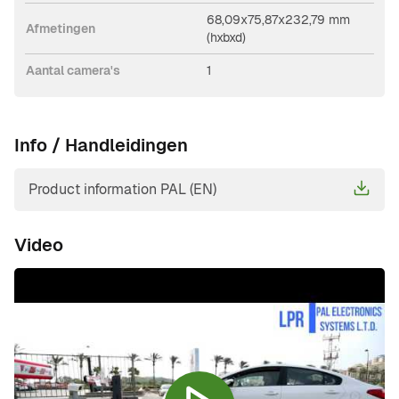
68,09x75,87x232,79 mm
Afmetingen
(hxbxd)
Aantal camera's
1
Info / Handleidingen
Product information PAL (EN)
Video