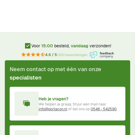
Voor
15:00
besteld,
vandaag
verzonden!
4.6 / 5
1350 beoordelingen
Neem contact op met één van onze
specialisten
Heb je vragen?
We helpen je graag. Stuur een mail naar
info@portacon.nl
of bel ons op
0548 - 542590
.