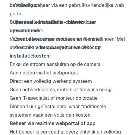
betrouwbaar.
✅ Volledig beheer via een gebruiksvriendelijke web
portal
✅ Bespaar op installatie, onderhoud en
Supersnelle installatie – binnen 1 uur
netwerkbeheer
operationeel
✅ Zeer betrouwbare kentekenherkenning
Vergeet dagenlange montage en IT-instellingen. Met
✅ Geschikt voor elk terrein en elke sector
deze camera
bespaar je tot wel 90% op
installatiekosten
:
Enkel de stroom aansluiten op de camera
Aanmelden via het webportaal
Direct een volledig werkend systeem
Géén netwerkkabels, routers of firewalls nodig
Geen IT-specialist of monteur op locatie
Binnen 1 uur geïnstalleerd, waar traditionele
systemen vaak een volle dag kosten.
Beheer via realtime webportal of app
Het beheer is eenvoudig, overzichtelijk en volledig