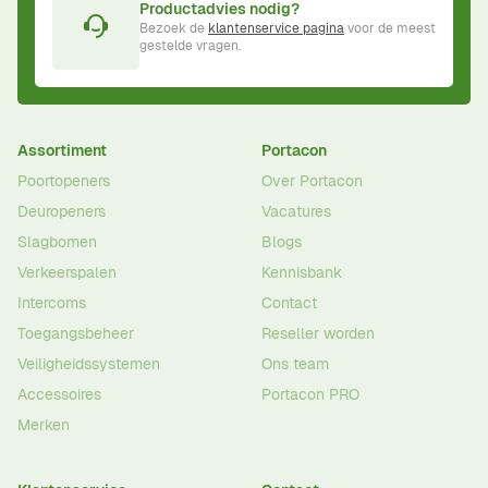
Productadvies nodig?
Bezoek de
klantenservice pagina
voor de meest
gestelde vragen.
Assortiment
Portacon
Poortopeners
Over Portacon
Deuropeners
Vacatures
Slagbomen
Blogs
Verkeerspalen
Kennisbank
Intercoms
Contact
Toegangsbeheer
Reseller worden
Veiligheidssystemen
Ons team
Accessoires
Portacon PRO
Merken