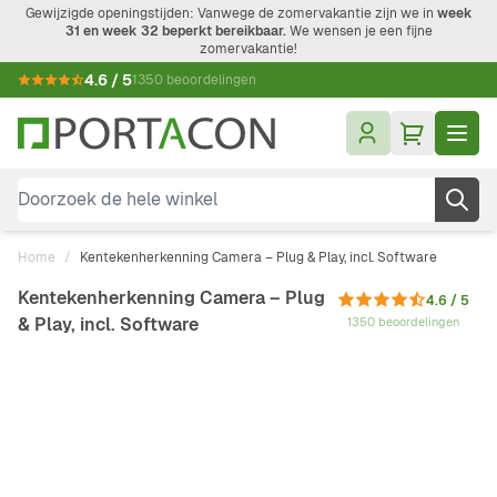
Ga naar de inhoud
Gewijzigde openingstijden: Vanwege de zomervakantie zijn we in
week
31 en week 32 beperkt bereikbaar.
We wensen je een fijne
zomervakantie!
4.6 / 5
1350 beoordelingen
Doorzoek de hele winkel
Home
/
Kentekenherkenning Camera – Plug & Play, incl. Software
Kentekenherkenning Camera – Plug
4.6 / 5
& Play, incl. Software
1350 beoordelingen