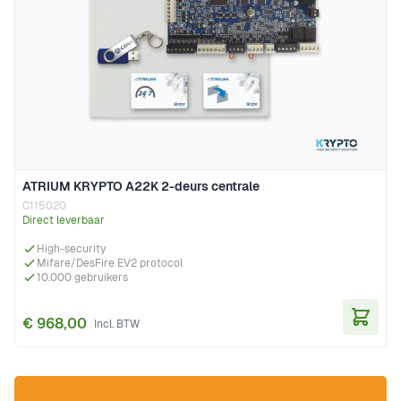
ATRIUM KRYPTO A22K 2-deurs centrale
C115020
Direct leverbaar
High-security
Mifare/DesFire EV2 protocol
10.000 gebruikers
€ 968,00
In Wi