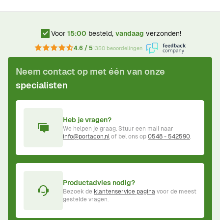
Voor
15:00
besteld,
vandaag
verzonden!
4.6 / 5
1350 beoordelingen
Neem contact op met één van onze
specialisten
Heb je vragen?
We helpen je graag. Stuur een mail naar
info@portacon.nl
of bel ons op
0548 - 542590
.
Productadvies nodig?
Bezoek de
klantenservice pagina
voor de meest
gestelde vragen.