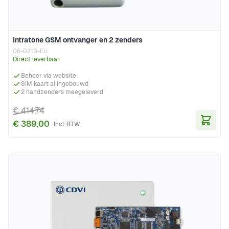
Intratone GSM ontvanger en 2 zenders
06-0210-EU
Direct leverbaar
Beheer via website
SIM kaart al ingebouwd
2 handzenders meegeleverd
€ 414,74
€ 389,00
In Wi