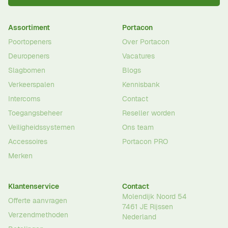
Assortiment
Portacon
Poortopeners
Over Portacon
Deuropeners
Vacatures
Slagbomen
Blogs
Verkeerspalen
Kennisbank
Intercoms
Contact
Toegangsbeheer
Reseller worden
Veiligheidssystemen
Ons team
Accessoires
Portacon PRO
Merken
Klantenservice
Contact
Molendijk Noord 54
Offerte aanvragen
7461 JE
Rijssen
Verzendmethoden
Nederland