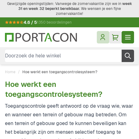
Ga naar de inhoud
Gewijzigde openingstijden: Vanwege de zomervakantie zijn we in
week
31 en week 32 beperkt bereikbaar.
We wensen je een fijne
zomervakantie!
4.6 / 5
1350 beoordelingen
Doorzoek de hele winkel
Home
/
Hoe werkt een toegangscontrolesysteem?
Hoe werkt een
toegangscontrolesysteem?
Toegangscontrole geeft antwoord op de vraag wie, waar
en wanneer een terrein of gebouw mag betreden. Om
een terrein of gebouw goed te kunnen beveiligen kan
het belangrijk zijn om mensen selectief toegang te