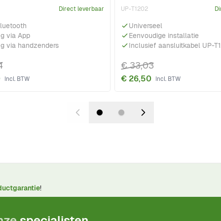
Direct leverbaar
UP-T1202
Di
luetooth
Universeel
g via App
Eenvoudige installatie
ng via handzenders
Inclusief aansluitkabel UP-T
4
€ 33,03
0
€ 26,50
ductgarantie
!
onze
specialisten