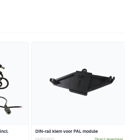
naar de carrouselnavigatie gaan met de overslaan links.
Aa
incl.
DIN-rail klem voor PAL module
Vi
di
PA850600
Direct leverbaar