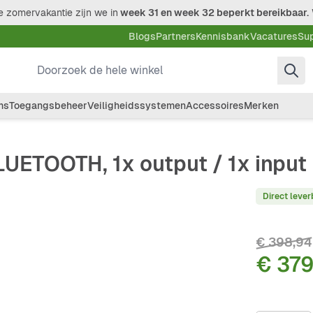
 zomervakantie zijn we in
week 31 en week 32 beperkt bereikbaar.
Blogs
Partners
Kennisbank
Vacatures
Su
Doorzoek de hele winkel
ms
Toegangsbeheer
Veiligheidssystemen
Accessoires
Merken
ETOOTH, 1x output / 1x input
Direct lever
€ 398,94
€ 37