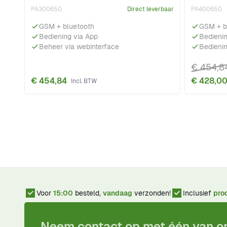
PA300650
Direct leverbaar
PA400650
GSM + bluetooth
GSM + b
Bediening via App
Bedienin
Beheer via webinterface
Bedieni
€ 454,8
€ 454,84
€ 428,0
Voor
15:00
besteld,
vandaag
verzonden!
Inclusief
pro
Neem contact op met één van 