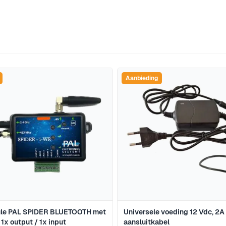
jk met de tabtoets. U kunt de carrousel overslaan of direct 
Aanbieding
le PAL SPIDER BLUETOOTH met
Universele voeding 12 Vdc, 2A 
 1x output / 1x input
aansluitkabel