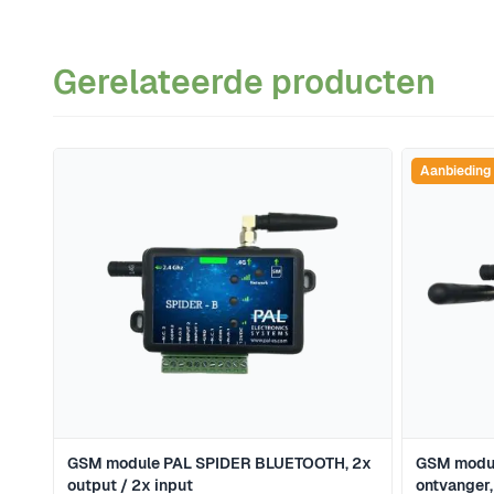
Gerelateerde producten
Navigeren door de elementen van de carrousel is mogeli
Druk om carrousel over te slaan
Druk op om naar carrouselnavigatie te gaan
Aanbieding
GSM module PAL SPIDER BLUETOOTH, 2x
GSM modu
output / 2x input
ontvanger,