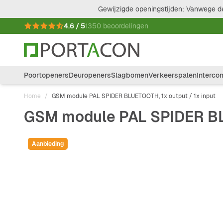
Ga naar de inhoud
Gewijzigde openingstijden: Vanwege de
4.6 / 5
1350 beoordelingen
Poortopeners
Deuropeners
Slagbomen
Verkeerspalen
Interco
Home
/
GSM module PAL SPIDER BLUETOOTH, 1x output / 1x input
GSM module PAL SPIDER BLU
Aanbieding