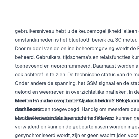
Met de BLUETOOTH functie kan uw poort, deur of slag
bluetooth worden bediend. Per gebruiker kan worden in
toekennen of niet. Standaard is voor iedere gebruiker
gebruikersniveau hebt u de keuzemogelijkheid 'alleen 
omstandigheden is het bluetooth bereik ca. 30 meter.
Door middel van de online beheeromgeving wordt de 
beheerd. Gebruikers, tijdschema’s en relaisfuncties 
toegevoegd en geprogrammeerd. Daarnaast worden all
ook achteraf in te zien. De technische status van de mo
Onder andere de spanning, het GSM signaal en de stab
gelogd en weergeven in overzichtelijke grafieken. In
soorten PAL modules, zoals bijvoorbeeld de PAL Blue
Meer informatie over het PAL dashboard? Bekijk on
module worden toegevoegd. Handig om meerdere deur
dashboard.
combineren en in één overzicht te beheren.
Met de Nederlandstalige moderne PAL App kunnen ge
verwijderd en kunnen de gebeurtenissen worden ingez
gesynchroniseerd wordt, zijn er geen wachttijden voo