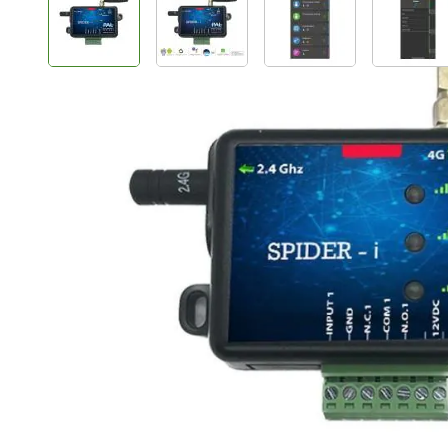
Plus- en minpunten
GSM + bluetooth
Bediening via App
Beheer via webinterface
Complete toegangscontrole
Onbeperkt aantal gebruikers
Realtime en snel
Exclusief voeding
Productomschrijving
PAL GSM module voorzien van 1x input NO en 1x outp
voor een onbeperkt aantal gebruikers. Ideaal voor een
GSM functie is het mogelijk een poort, slagboom of de
PAL APP.