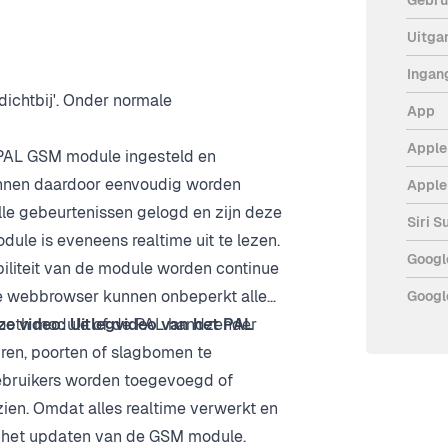
boom alleen binnen het bereik van
Uitga
gesteld of u deze functie wilt
 de GSM functie ingeschakeld. Op
Ingan
dichtbij'. Onder normale
App
Apple
PAL GSM module ingesteld en
kunnen daardoor eenvoudig worden
Apple
e gebeurtenissen gelogd en zijn deze
Siri S
dule is eveneens realtime uit te lezen.
Googl
iliteit van de module worden continue
 de webbrowser kunnen onbeperkt alle
Googl
tooth module of de PAL handzender
ze video:
Uitlegvideo van het PAL
en, poorten of slagbomen te
bruikers worden toegevoegd of
ien. Omdat alles realtime verwerkt en
r het updaten van de GSM module.