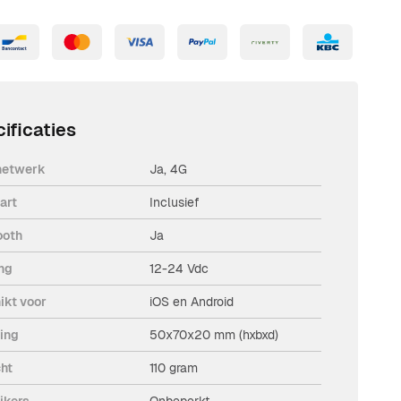
ificaties
netwerk
Ja, 4G
art
Inclusief
ooth
Ja
ng
12-24 Vdc
ikt voor
iOS en Android
ing
50x70x20 mm (hxbxd)
ht
110 gram
ikers
Onbeperkt