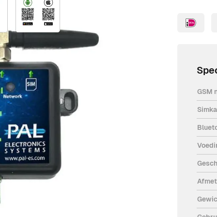
Spec
GSM 
Simka
Bluet
Voedi
Gesch
ut NO/NC. De GSM module is geschikt
Afmet
 je bedrijf of appartement. Met de PAL
ur vanaf elke plek te openen via de
Gewic
Gebru