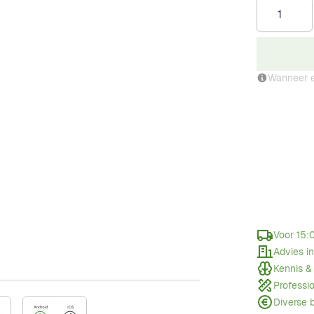
Aantal
Wanneer e
Voor 15:
Advies i
Kennis &
Professi
Diverse 
w larger image
View larger image