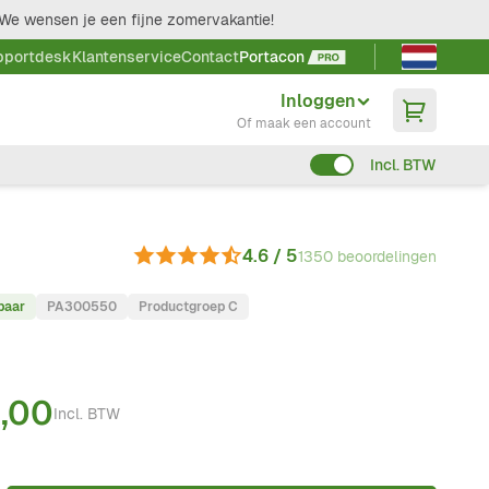
We wensen je een fijne zomervakantie!
Taal kieze
pportdesk
Klantenservice
Contact
Portacon
Inloggen
Of maak een account
Incl. BTW
4.6 / 5
1350 beoordelingen
baar
PA300550
Productgroep C
9,00
Incl. BTW