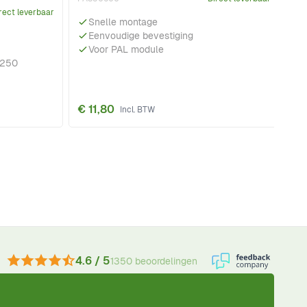
rect leverbaar
PA
Snelle montage
Eenvoudige bevestiging
Voor PAL module
1250
€ 
€ 11,80
€ 
4.6 / 5
1350 beoordelingen