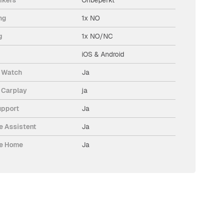
ng
1x NO
g
1x NO/NC
iOS & Android
 Watch
Ja
 Carplay
ja
upport
Ja
e Assistent
Ja
e Home
Ja