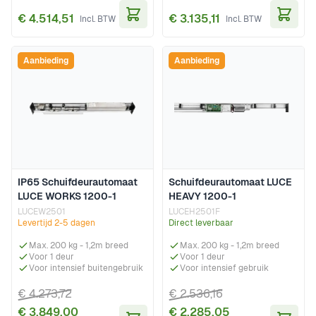
€ 4.514,51
€ 3.135,11
In Winkelwagen
In Wi
Aanbieding
Aanbieding
IP65 Schuifdeurautomaat
Schuifdeurautomaat LUCE
LUCE WORKS 1200-1
HEAVY 1200-1
LUCEW2501
LUCEH2501F
Levertijd 2-5 dagen
Direct leverbaar
Max. 200 kg - 1,2m breed
Max. 200 kg - 1,2m breed
Voor 1 deur
Voor 1 deur
Voor intensief buitengebruik
Voor intensief gebruik
€ 4.273,72
€ 2.536,16
€ 3.849,00
€ 2.285,05