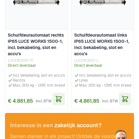
Schuifdeurautomaat rechts
Schuifdeurautomaat links
IP65 LUCE WORKS 1500-1,
IP65 LUCE WORKS 1500-1,
incl. bekabeling, slot en
incl. bekabeling, slot en
accu’s
accu’s
LUCEW3001-R
LUCEW3001-L
Direct leverbaar
Direct leverbaar
Incl. bekabeling, slot en accu’s
Incl. bekabeling, slot en accu’s
Rechts
Links
Max. 200 kg - 1295 mm breed
Max. 200 kg - 1295 mm breed
€ 4.861,85
€ 4.861,85
In Winkelwagen
In Wi
Interesse in een
zakelijk account?
Samen sterker in elk project! Ontdek de voordelen