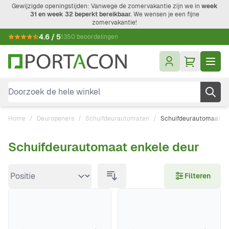
Ga naar de inhoud
Gewijzigde openingstijden: Vanwege de zomervakantie zijn we in
week
31 en week 32 beperkt bereikbaar.
We wensen je een fijne
zomervakantie!
4.6 / 5
1350 beoordelingen
Doorzoek de hele winkel
Home
/
Deuropeners
/
Schuifdeurautomaten
/
Schuifdeurautomaat en
Schuifdeurautomaat enkele deur
Doorgaan naar productlijst
Filteren