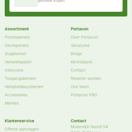
gestelde vragen.
Assortiment
Portacon
Poortopeners
Over Portacon
Deuropeners
Vacatures
Slagbomen
Blogs
Verkeerspalen
Kennisbank
Intercoms
Contact
Toegangsbeheer
Reseller worden
Veiligheidssystemen
Ons team
Accessoires
Portacon PRO
Merken
Klantenservice
Contact
Molendijk Noord 54
Offerte aanvragen