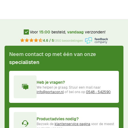
Voor
15:00
besteld,
vandaag
verzonden!
4.6 / 5
1350 beoordelingen
Neem contact op met één van onze
specialisten
Heb je vragen?
We helpen je graag. Stuur een mail naar
info@portacon.nl
of bel ons op
0548 - 542590
.
Productadvies nodig?
Bezoek de
klantenservice pagina
voor de meest