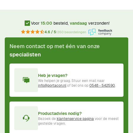
Voor
15:00
besteld,
vandaag
verzonden!
4.6 / 5
1350 beoordelingen
Neem contact op met één van onze
specialisten
Heb je vragen?
We helpen je graag. Stuur een mail naar
info@portacon.nl
of bel ons op
0548 - 542590
.
Productadvies nodig?
Bezoek de
klantenservice pagina
voor de meest
gestelde vragen.