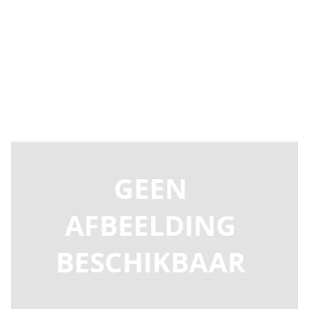
Levertijd 2-5 dagen
807072
Productgroep B
€ 204,57
Incl. BTW
Aantal