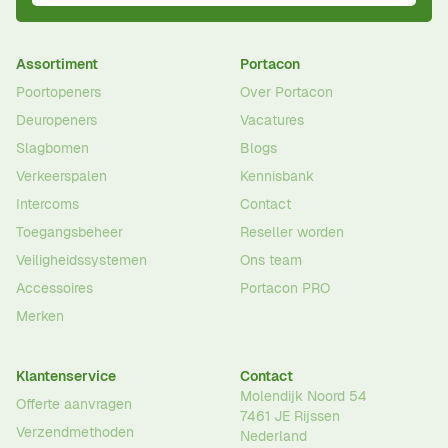
Assortiment
Portacon
Poortopeners
Over Portacon
Deuropeners
Vacatures
Slagbomen
Blogs
Verkeerspalen
Kennisbank
Intercoms
Contact
Toegangsbeheer
Reseller worden
Veiligheidssystemen
Ons team
Accessoires
Portacon PRO
Merken
Klantenservice
Contact
Molendijk Noord 54
Offerte aanvragen
7461 JE
Rijssen
Verzendmethoden
Nederland