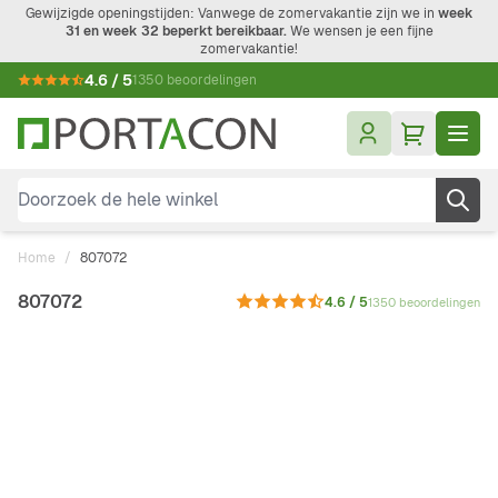
Ga naar de inhoud
Gewijzigde openingstijden: Vanwege de zomervakantie zijn we in
week
31 en week 32 beperkt bereikbaar.
We wensen je een fijne
zomervakantie!
4.6 / 5
1350 beoordelingen
Doorzoek de hele winkel
Home
/
807072
807072
4.6 / 5
1350 beoordelingen