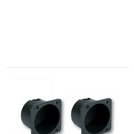
Direct leverbaar
9252010
Productgroep E
€ 16,34
Incl. BTW
Aantal