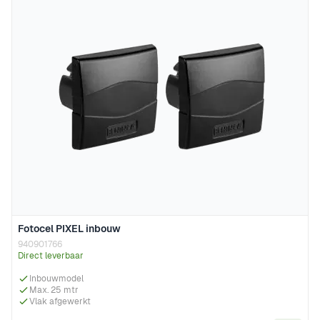
Fotocel PIXEL inbouw
940901766
Direct leverbaar
Inbouwmodel
Max. 25 mtr
Vlak afgewerkt