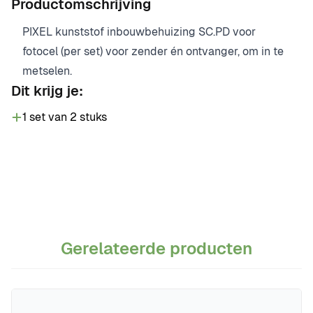
Productomschrijving
PIXEL kunststof inbouwbehuizing SC.PD voor
fotocel (per set) voor zender én ontvanger, om in te
metselen.
Dit krijg je:
1 set van 2 stuks
Gerelateerde producten
Navigeren door de elementen van de carrousel is mogelijk m
Druk om carrousel over te slaan