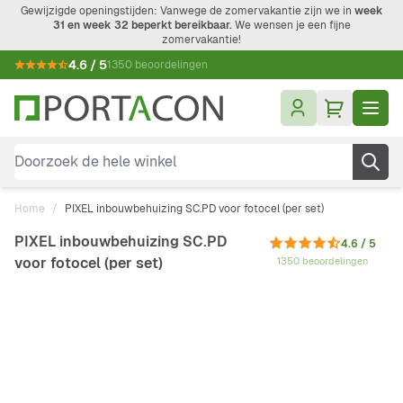
Ga naar de inhoud
Gewijzigde openingstijden: Vanwege de zomervakantie zijn we in
week
31 en week 32 beperkt bereikbaar.
We wensen je een fijne
zomervakantie!
4.6 / 5
1350 beoordelingen
Doorzoek de hele winkel
Home
/
PIXEL inbouwbehuizing SC.PD voor fotocel (per set)
PIXEL inbouwbehuizing SC.PD
4.6 / 5
voor fotocel (per set)
1350 beoordelingen