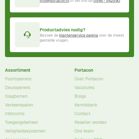
info@portacon.nl
of bel ons op
0548 - 542590
.
Productadvies nodig?
Bezoek de
klantenservice pagina
voor de meest
gestelde vragen.
Assortiment
Portacon
Poortopeners
Over Portacon
Deuropeners
Vacatures
Slagbomen
Blogs
Verkeerspalen
Kennisbank
Intercoms
Contact
Toegangsbeheer
Reseller worden
Veiligheidssystemen
Ons team