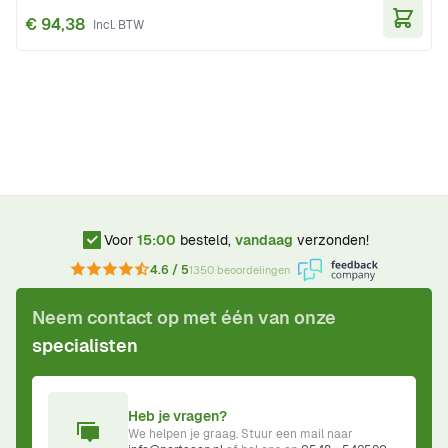
€ 94,38
In Wi
Voor
15:00
besteld,
vandaag
verzonden!
4.6 / 5
1350 beoordelingen
Neem contact op met één van onze
specialisten
Heb je vragen?
We helpen je graag. Stuur een mail naar