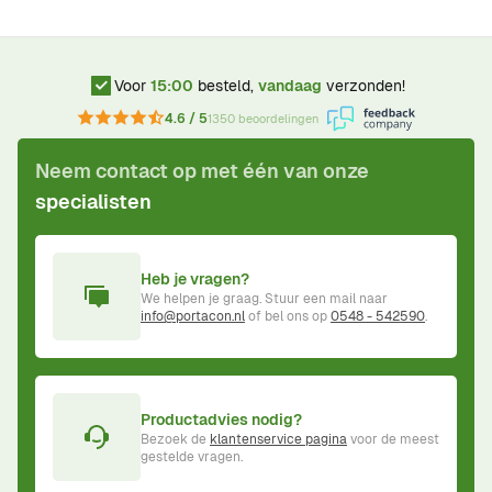
Voor
15:00
besteld,
vandaag
verzonden!
4.6 / 5
1350 beoordelingen
Neem contact op met één van onze
specialisten
Heb je vragen?
We helpen je graag. Stuur een mail naar
info@portacon.nl
of bel ons op
0548 - 542590
.
Productadvies nodig?
Bezoek de
klantenservice pagina
voor de meest
gestelde vragen.