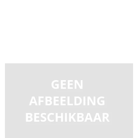
Levertijd 2-5 dagen
9686477
Productgroep E
€ 202,98
Incl. BTW
Aantal