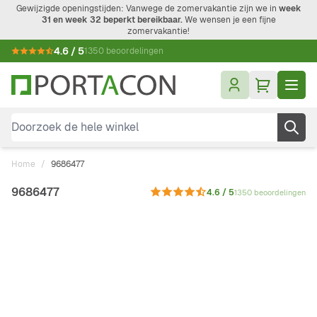
Ga naar de inhoud
Gewijzigde openingstijden: Vanwege de zomervakantie zijn we in
week
31 en week 32 beperkt bereikbaar.
We wensen je een fijne
zomervakantie!
4.6 / 5
1350 beoordelingen
Doorzoek de hele winkel
Home
/
9686477
9686477
4.6 / 5
1350 beoordelingen