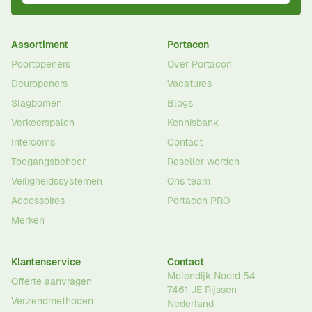
Assortiment
Portacon
Poortopeners
Over Portacon
Deuropeners
Vacatures
Slagbomen
Blogs
Verkeerspalen
Kennisbank
Intercoms
Contact
Toegangsbeheer
Reseller worden
Veiligheidssystemen
Ons team
Accessoires
Portacon PRO
Merken
Klantenservice
Contact
Molendijk Noord 54
Offerte aanvragen
7461 JE
Rijssen
Verzendmethoden
Nederland