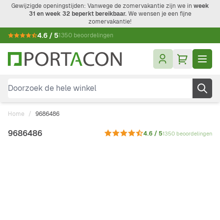
Ga naar de inhoud
Gewijzigde openingstijden: Vanwege de zomervakantie zijn we in
week
31 en week 32 beperkt bereikbaar.
We wensen je een fijne
zomervakantie!
4.6 / 5
1350 beoordelingen
Doorzoek de hele winkel
Home
/
9686486
9686486
4.6 / 5
1350 beoordelingen