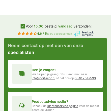
Voor
15:00
besteld,
vandaag
verzonden!
4.6 / 5
1350 beoordelingen
Neem contact op met één van onze
specialisten
Heb je vragen?
We helpen je graag. Stuur een mail naar
info@portacon.nl
of bel ons op
0548 - 542590
.
Productadvies nodig?
Bezoek de
klantenservice pagina
voor de meest
gestelde vragen.