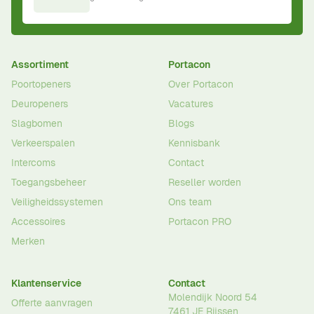
Assortiment
Portacon
Poortopeners
Over Portacon
Deuropeners
Vacatures
Slagbomen
Blogs
Verkeerspalen
Kennisbank
Intercoms
Contact
Toegangsbeheer
Reseller worden
Veiligheidssystemen
Ons team
Accessoires
Portacon PRO
Merken
Klantenservice
Contact
Molendijk Noord 54
Offerte aanvragen
7461 JE
Rijssen