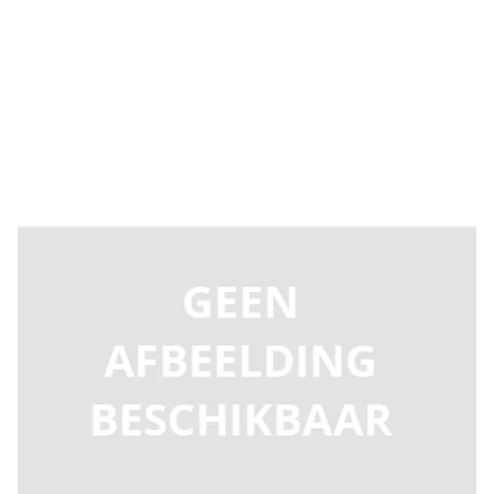
Levertijd 2-5 dagen
9686486
Productgroep E
€ 47,19
Incl. BTW
Aantal