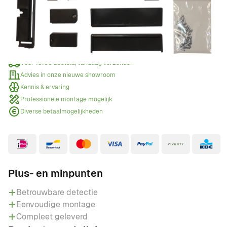
Offerte aanvragen
Wanneer een offerte aanvragen?
Voor 15:00 besteld, vandaag verzonden
Advies in onze nieuwe showroom
Kennis & ervaring
Professionele montage mogelijk
Diverse betaalmogelijkheden
Plus- en minpunten
Betrouwbare detectie
Eenvoudige montage
Compleet geleverd