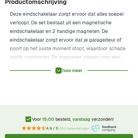
Productomschrijving
Deze eindschakelaar zorgt ervoor dat alles soepel
verloopt. De set bestaat uit een magnetische
eindschakelaar en 2 handige magneten. De
eindschakelaar zorgt ervoor dat je garagedeur of
poort op het juiste moment stopt, waardoor schade
wordt voorkomen. De magneten zorgen voor een
eenvoudige installatie en zorgen ervoor dat de
Toon meer
eindschakelaar goed blijft functioneren. Kortom, met
de BULL Magnetische Eindschakelaar incl. 2
magneten hoef je je geen zorgen meer te maken
over eindeloze reparaties of problemen met je
garagedeur of poort. Het is een betrouwbare en
handige oplossing die je leven een stuk makkelijker
Voor
15:00
besteld,
vandaag
verzonden!
maakt!
4.6 / 5
1350 beoordelingen