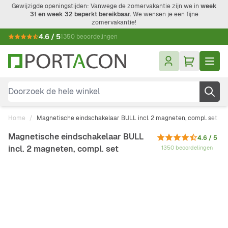
Ga naar de inhoud
Gewijzigde openingstijden: Vanwege de zomervakantie zijn we in
week
31 en week 32 beperkt bereikbaar.
We wensen je een fijne
zomervakantie!
4.6 / 5
1350 beoordelingen
Doorzoek de hele winkel
Home
/
Magnetische eindschakelaar BULL incl. 2 magneten, compl. set
Magnetische eindschakelaar BULL
4.6 / 5
incl. 2 magneten, compl. set
1350 beoordelingen