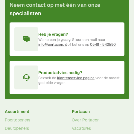
Neem contact op met één van onze
specialisten
Heb je vragen?
We helpen je graag. Stuur een mail naar
info@portacon.nl
of bel ons op
0548 - 542590
.
Productadvies nodig?
Bezoek de
klantenservice pagina
voor de meest
gestelde vragen.
Assortiment
Portacon
Poortopeners
Over Portacon
Deuropeners
Vacatures