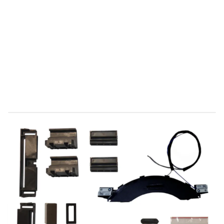
Direct leverbaar
9688102
Productgroep E
€ 152,46
Incl. BTW
Aantal