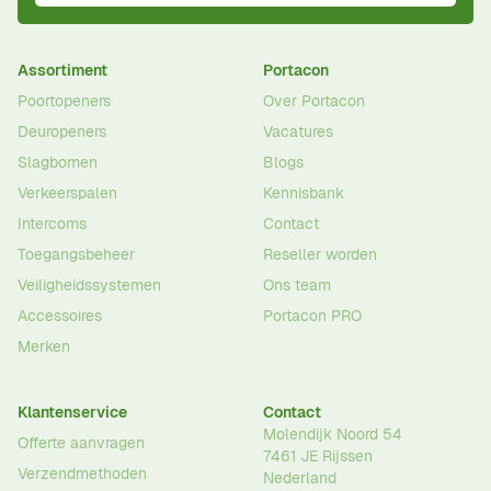
Assortiment
Portacon
Poortopeners
Over Portacon
Deuropeners
Vacatures
Slagbomen
Blogs
Verkeerspalen
Kennisbank
Intercoms
Contact
Toegangsbeheer
Reseller worden
Veiligheidssystemen
Ons team
Accessoires
Portacon PRO
Merken
Klantenservice
Contact
Molendijk Noord 54
Offerte aanvragen
7461 JE
Rijssen
Verzendmethoden
Nederland