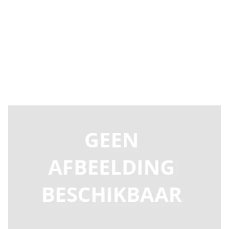
Levertijd 2-5 dagen
9PRLO1/230
Productgroep D
€ 220,22
Incl. BTW
Aantal