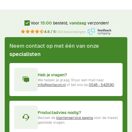
Voor
15:00
besteld,
vandaag
verzonden!
4.6 / 5
1350 beoordelingen
Neem contact op met één van onze
specialisten
Heb je vragen?
We helpen je graag. Stuur een mail naar
info@portacon.nl
of bel ons op
0548 - 542590
.
Productadvies nodig?
Bezoek de
klantenservice pagina
voor de meest
gestelde vragen.