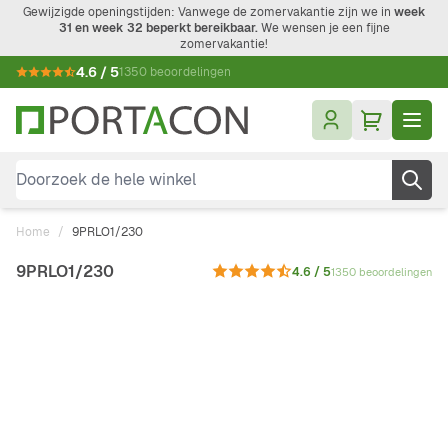
Ga naar de inhoud
Gewijzigde openingstijden: Vanwege de zomervakantie zijn we in
week
31 en week 32 beperkt bereikbaar.
We wensen je een fijne
zomervakantie!
4.6 / 5
1350 beoordelingen
Doorzoek de hele winkel
Home
/
9PRLO1/230
9PRLO1/230
4.6 / 5
1350 beoordelingen