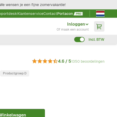
We wensen je een fijne zomervakantie!
Taal kieze
pportdesk
Klantenservice
Contact
Portacon
Inloggen
Of maak een account
Incl. BTW
4.6 / 5
1350 beoordelingen
Productgroep D
 Winkelwagen