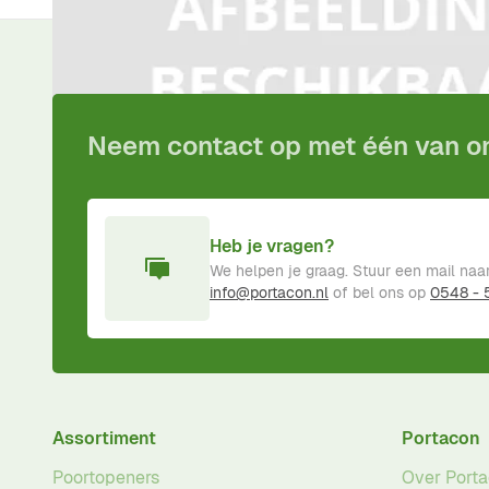
Voor
15:00
besteld,
vandaag
verzonden!
Inclusief
pro
Neem contact op met één van 
Heb je vragen?
We helpen je graag. Stuur een mail naa
info@portacon.nl
of bel ons op
0548 -
Assortiment
Portacon
Poortopeners
Over Port