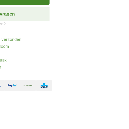
nvragen
en?
g verzonden
wroom
lijk
n