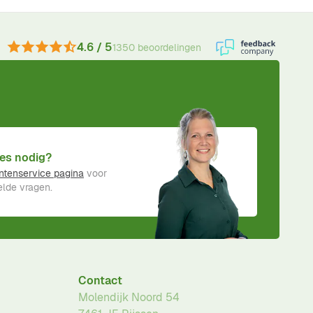
4.6 / 5
1350 beoordelingen
es nodig?
ntenservice pagina
voor
lde vragen.
Contact
Molendijk Noord 54