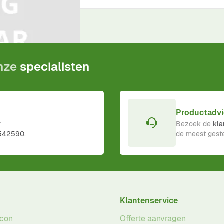
ductgarantie
!
onze
specialisten
Productadvi
r
Bezoek de
kla
 542590
.
de meest geste
Klantenservice
acon
Offerte aanvragen