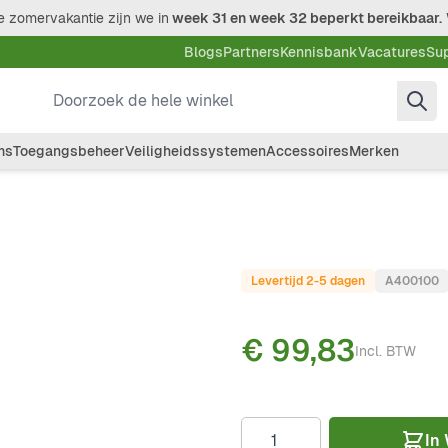
 zomervakantie zijn we in
week 31 en week 32 beperkt bereikbaar.
Blogs
Partners
Kennisbank
Vacatures
Su
Doorzoek de hele winkel
ms
Toegangsbeheer
Veiligheidssystemen
Accessoires
Merken
Levertijd 2-5 dagen
A400100
€ 99,83
Incl. BTW
Aantal
In