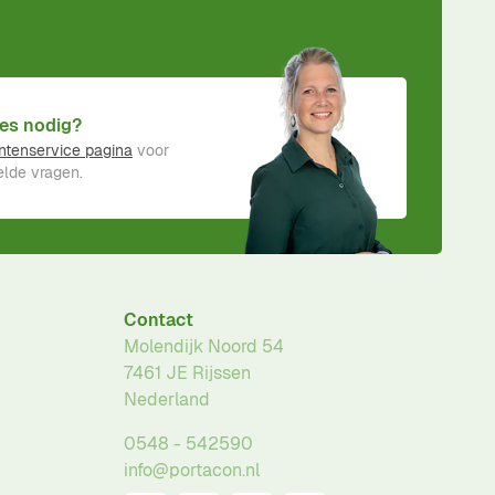
es nodig?
ntenservice pagina
voor
lde vragen.
Contact
Molendijk Noord 54
7461 JE
Rijssen
Nederland
0548 - 542590
info@portacon.nl