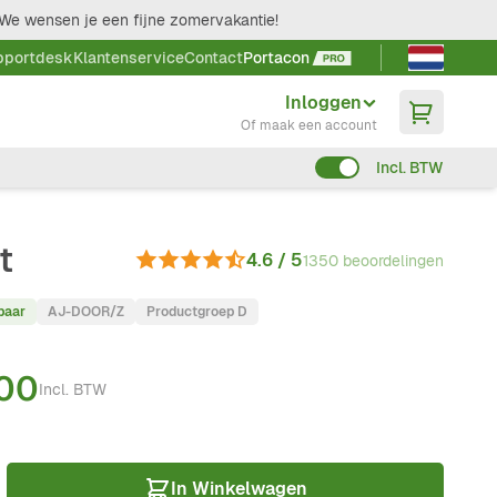
We wensen je een fijne zomervakantie!
Taal kieze
pportdesk
Klantenservice
Contact
Portacon
Inloggen
Of maak een account
Incl. BTW
t
4.6 / 5
1350 beoordelingen
baar
AJ-DOOR/Z
Productgroep D
,00
Incl. BTW
In Winkelwagen