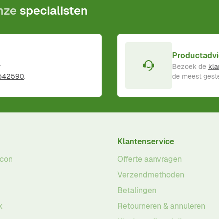
onze
specialisten
Productadvi
r
Bezoek de
kla
 542590
.
de meest geste
Klantenservice
acon
Offerte aanvragen
Verzendmethoden
Betalingen
k
Retourneren & annuleren