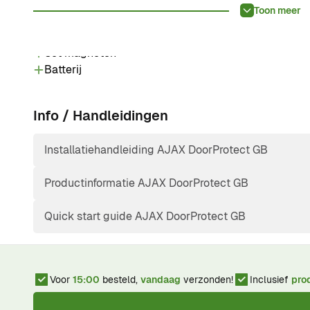
mogelijk gemaakt door tweeweg communicatie met e
Toon meer
Dit krijg je:
Set magneten
Batterij
Info / Handleidingen
Installatiehandleiding AJAX DoorProtect GB
Productinformatie AJAX DoorProtect GB
Quick start guide AJAX DoorProtect GB
Voor
15:00
besteld,
vandaag
verzonden!
Inclusief
pro