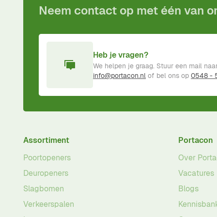
Neem contact op met één van 
Heb je vragen?
We helpen je graag. Stuur een mail naa
info@portacon.nl
of bel ons op
0548 -
Assortiment
Portacon
Poortopeners
Over Port
Deuropeners
Vacatures
Slagbomen
Blogs
Verkeerspalen
Kennisban