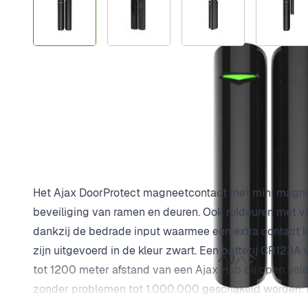
Plus- en minpunten
Krachtige magneten
Batterij meegeleverd
Kleur zwart
Batterij geen garantie
Productomschrijving
Het Ajax DoorProtect magneetcontact met mini magne
beveiliging van ramen en deuren. Ook roldeuren met v
dankzij de bedrade input waarmee een extra contact
zijn uitgevoerd in de kleur zwart. Een batterij CR123
tot 1200 meter afstand van een Ajax Hub bij open ve
zonder problemen tot 1.000.000 geschakeld worden. 