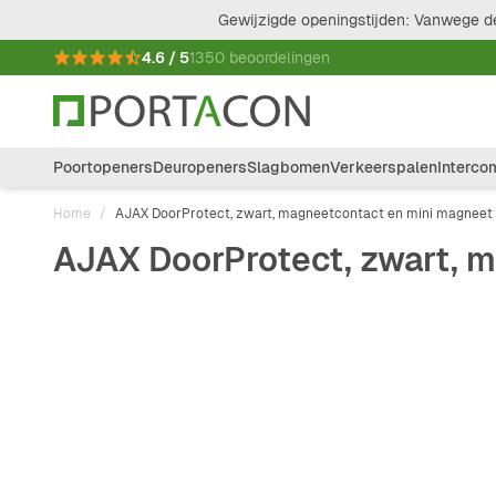
Ga naar de inhoud
Gewijzigde openingstijden: Vanwege de
4.6 / 5
1350 beoordelingen
Poortopeners
Deuropeners
Slagbomen
Verkeerspalen
Interco
Home
/
AJAX DoorProtect, zwart, magneetcontact en mini magneet
AJAX DoorProtect, zwart, 