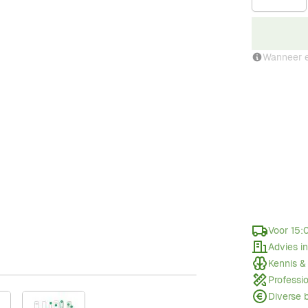
Wanneer e
Voor 15:
Advies i
Kennis &
Professi
Diverse 
w larger image
View larger image