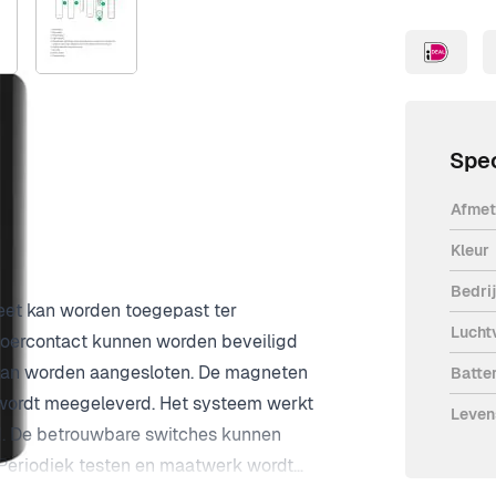
Spec
Afmet
Kleur
Bedri
et kan worden toegepast ter
Lucht
loercontact kunnen worden beveiligd
 kan worden aangesloten. De magneten
Batter
A wordt meegeleverd. Het systeem werkt
Leven
ld. De betrouwbare switches kunnen
Periodiek testen en maatwerk wordt