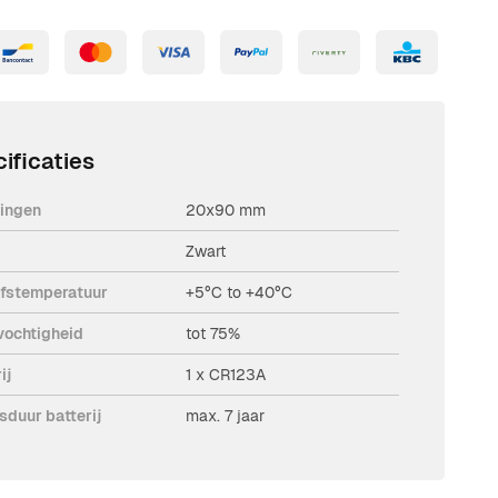
ificaties
ingen
20x90 mm
Zwart
jfstemperatuur
+5°С to +40°С
vochtigheid
tot 75%
ij
1 x CR123A
sduur batterij
max. 7 jaar