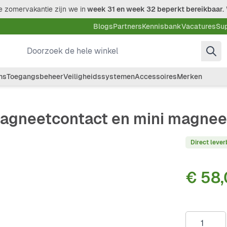
 zomervakantie zijn we in
week 31 en week 32 beperkt bereikbaar.
Blogs
Partners
Kennisbank
Vacatures
Su
Doorzoek de hele winkel
ms
Toegangsbeheer
Veiligheidssystemen
Accessoires
Merken
magneetcontact en mini magnee
Direct lever
€ 58
Aantal